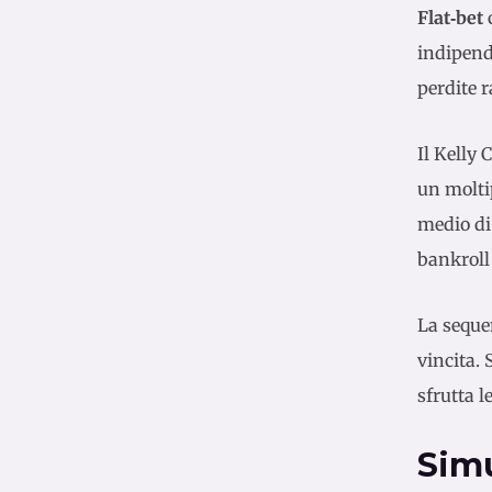
Flat‑bet
c
indipend
perdite r
Il Kelly 
un molti
medio di
bankroll 
La seque
vincita. 
sfrutta l
Simu