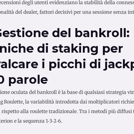
ecensioni degli utenti evidenziano la stabilità della connes
nalità del dealer, fattori decisivi per una sessione senza in
Gestione del bankroll:
niche di staking per
alcare i picchi di jack
0 parole
one oculata del bankroll è la base di qualsiasi strategia vi
 Roulette, la variabilità introdotta dai moltiplicatori richi
rispetto alla roulette tradizionale. Tra i metodi più diffusi t
terion e la sequenza 1‑3‑2‑6.