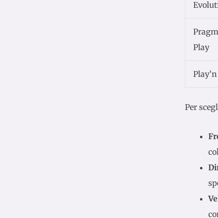
Evolut
Pragm
Play
Play’
Per scegl
Fr
co
Di
sp
Ve
co