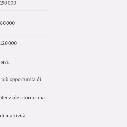
 150 000
 80 000
 120 000
etri:
a più opportunità di
otenziale ritorno, ma
di inattività,