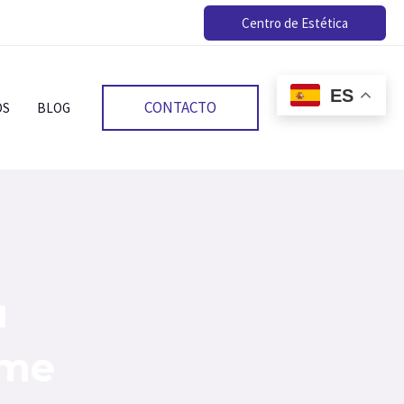
Centro de Estética
ES
CONTACTO
OS
BLOG
u
ome