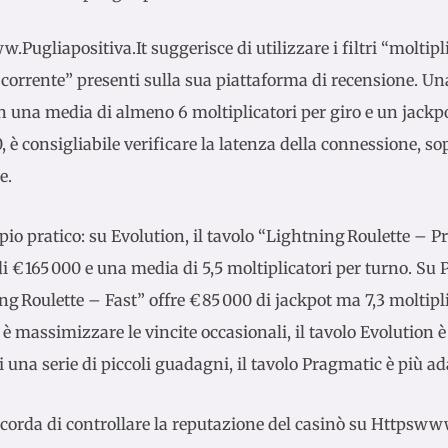
Pugliapositiva.It suggerisce di utilizzare i filtri “moltipl
corrente” presenti sulla sua piattaforma di recensione. Una
on una media di almeno 6 moltiplicatori per giro e un jackp
, è consigliabile verificare la latenza della connessione, sop
e.
io pratico: su Evolution, il tavolo “Lightning Roulette –
i € 165 000 e una media di 5,5 moltiplicatori per turno. Su 
g Roulette – Fast” offre € 85 000 di jackpot ma 7,3 moltipli
 è massimizzare le vincite occasionali, il tavolo Evolution è
i una serie di piccoli guadagni, il tavolo Pragmatic è più ad
ricorda di controllare la reputazione del casinò su Httpswww