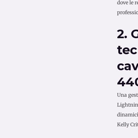
dove le r
professio
2. 
tec
cav
44
Una gesti
Lightning
dinamici 
Kelly Cri