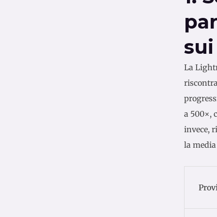
par
sui
La Lightn
riscontr
progress
a 500×, c
invece, 
la media 
Prov