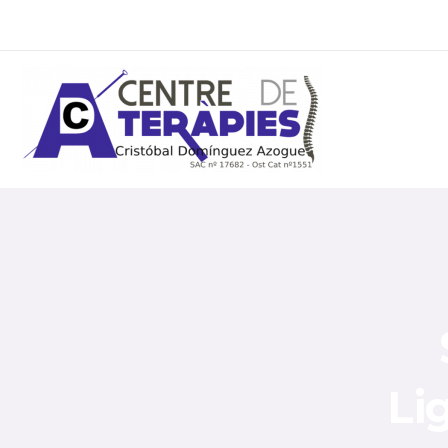
Ir
al
contenido
Li