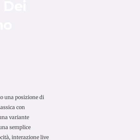
 Dei
no
o una posizione di
classica con
 una variante
 una semplice
ità, interazione live