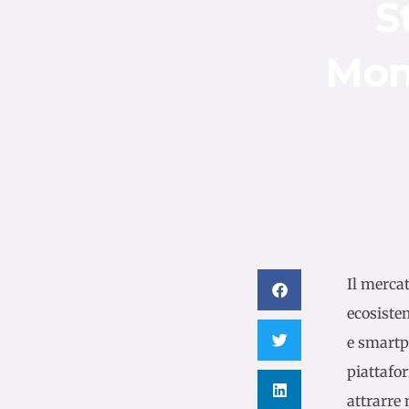
S
Mon
Il merca
ecosiste
e smartph
piattafo
attrarre 