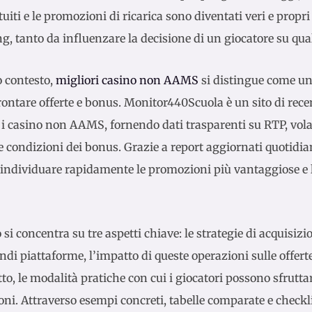
atuiti e le promozioni di ricarica sono diventati veri e propr
, tanto da influenzare la decisione di un giocatore su quale
o contesto,
migliori casino non AAMS
si distingue come una
rontare offerte e bonus. Monitor440Scuola è un sito di rec
i casino non AAMS, fornendo dati trasparenti su RTP, volati
 e condizioni dei bonus. Grazie a report aggiornati quotidia
individuare rapidamente le promozioni più vantaggiose e 
o si concentra su tre aspetti chiave: le strategie di acquisiz
ndi piattaforme, l’impatto di queste operazioni sulle offert
to, le modalità pratiche con cui i giocatori possono sfrutta
ni. Attraverso esempi concreti, tabelle comparate e checkli