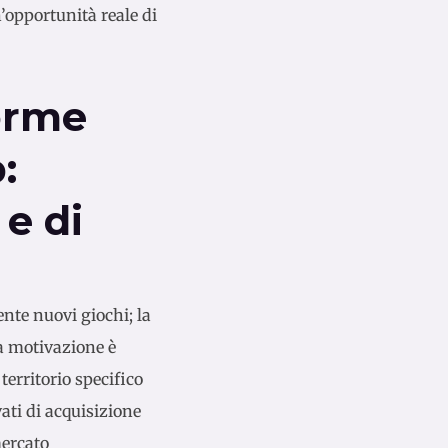
opportunità reale di
forme
:
e di
nte nuovi giochi; la
ma motivazione è
territorio specifico
ati di acquisizione
mercato