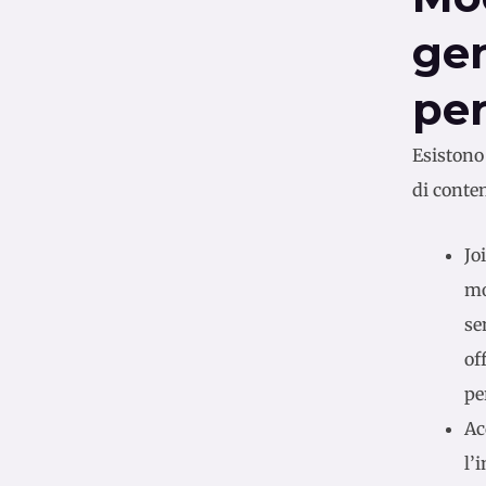
gen
per
Esistono 
di conten
Jo
mo
se
of
pe
Ac
l’