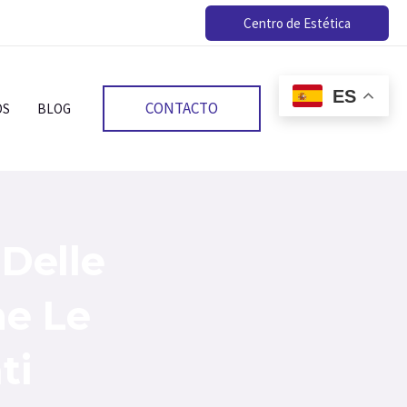
Centro de Estética
ES
CONTACTO
OS
BLOG
 Delle
me Le
ti