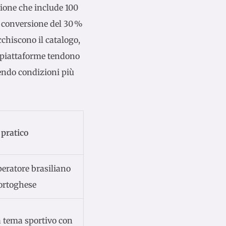
ione che include 100
i conversione del 30 %
cchiscono il catalogo,
 piattaforme tendono
cendo condizioni più
pratico
peratore brasiliano
portoghese
a tema sportivo con