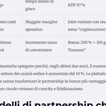
tempo medio di
go
RTP 97 %
gioco
one costi
Maggior margine
Joint venture con stu
po
operativo
tema “cryptocurrenc
tismo
Incremento tasso
Bonus 200 % + 150 gir
lot
di conversione
Treasure”
inamiche spiegano perché, negli ultimi due anni, il numero
settore dei casinò online è aumentato del 45 %. Le piattafo
he sanno trasformare le partnership in bonus più vantaggios
n circolo virtuoso di crescita e fidelizzazione.
elli di partnership c