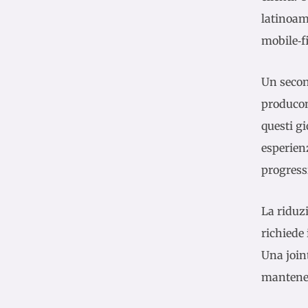
latinoame
mobile‑fi
Un secon
producono
questi gi
esperien
progressi
La riduzi
richiede 
Una join
mantenen