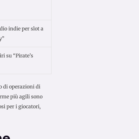
dio indie per slot a
y”
i su “Pirate’s
 di operazioni di
rme più agili sono
i per i giocatori,
he