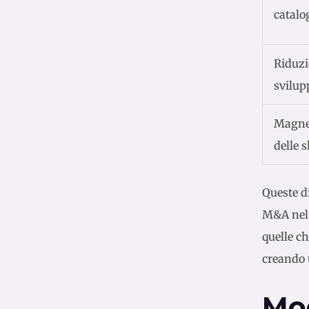
catalo
Riduzi
svilup
Magne
delle s
Queste d
M&A nel 
quelle c
creando u
Mod