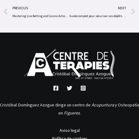
Prev
PREVIOUS
NEXT
Mastering Live Betting and Casino Action at Mystake: An Insider’s Playbook
Guide complet pour sécuriser vos dépôts et retraits sur Stake Casino 5
Cristóbal Domínguez Azogue dirige un centro de
Acupuntura
y Osteopatía
en
Figueres
.
Aviso legal
Política de cookies