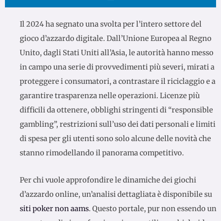
Il 2024 ha segnato una svolta per l’intero settore del
gioco d’azzardo digitale. Dall’Unione Europea al Regno
Unito, dagli Stati Uniti all’Asia, le autorità hanno messo
in campo una serie di provvedimenti più severi, mirati a
proteggere i consumatori, a contrastare il riciclaggio e a
garantire trasparenza nelle operazioni. Licenze più
difficili da ottenere, obblighi stringenti di “responsible
gambling”, restrizioni sull’uso dei dati personali e limiti
di spesa per gli utenti sono solo alcune delle novità che
stanno rimodellando il panorama competitivo.
Per chi vuole approfondire le dinamiche dei giochi
d’azzardo online, un’analisi dettagliata è disponibile su
siti poker non aams
. Questo portale, pur non essendo un