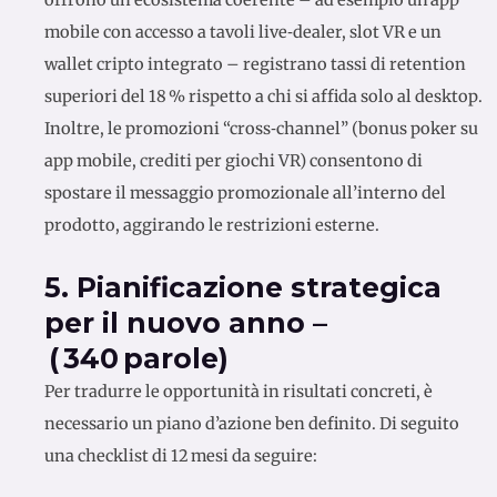
mobile con accesso a tavoli live‑dealer, slot VR e un
wallet cripto integrato – registrano tassi di retention
superiori del 18 % rispetto a chi si affida solo al desktop.
Inoltre, le promozioni “cross‑channel” (bonus poker su
app mobile, crediti per giochi VR) consentono di
spostare il messaggio promozionale all’interno del
prodotto, aggirando le restrizioni esterne.
5. Pianificazione strategica
per il nuovo anno –
( 340 parole)
Per tradurre le opportunità in risultati concreti, è
necessario un piano d’azione ben definito. Di seguito
una checklist di 12 mesi da seguire: