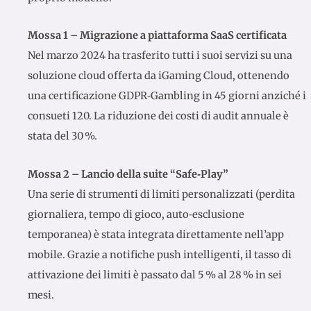
Mossa 1 – Migrazione a piattaforma SaaS certificata
Nel marzo 2024 ha trasferito tutti i suoi servizi su una
soluzione cloud offerta da iGaming Cloud, ottenendo
una certificazione GDPR‑Gambling in 45 giorni anziché i
consueti 120. La riduzione dei costi di audit annuale è
stata del 30 %.
Mossa 2 – Lancio della suite “Safe‑Play”
Una serie di strumenti di limiti personalizzati (perdita
giornaliera, tempo di gioco, auto‑esclusione
temporanea) è stata integrata direttamente nell’app
mobile. Grazie a notifiche push intelligenti, il tasso di
attivazione dei limiti è passato dal 5 % al 28 % in sei
mesi.