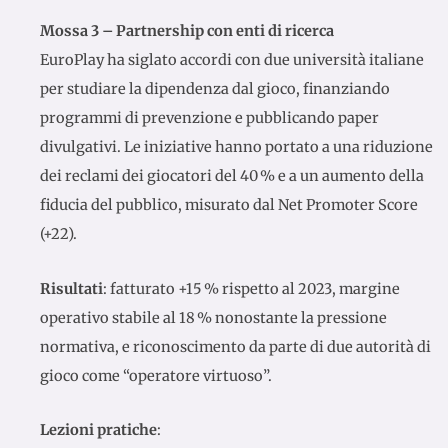
Mossa 3 – Partnership con enti di ricerca
EuroPlay ha siglato accordi con due università italiane
per studiare la dipendenza dal gioco, finanziando
programmi di prevenzione e pubblicando paper
divulgativi. Le iniziative hanno portato a una riduzione
dei reclami dei giocatori del 40 % e a un aumento della
fiducia del pubblico, misurato dal Net Promoter Score
(+22).
Risultati
: fatturato +15 % rispetto al 2023, margine
operativo stabile al 18 % nonostante la pressione
normativa, e riconoscimento da parte di due autorità di
gioco come “operatore virtuoso”.
Lezioni pratiche
: