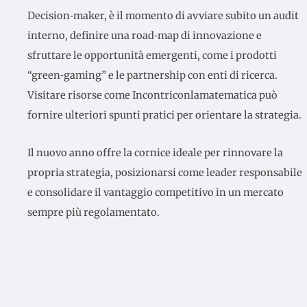
Decision‑maker, è il momento di avviare subito un audit
interno, definire una road‑map di innovazione e
sfruttare le opportunità emergenti, come i prodotti
“green‑gaming” e le partnership con enti di ricerca.
Visitare risorse come Incontriconlamatematica può
fornire ulteriori spunti pratici per orientare la strategia.
Il nuovo anno offre la cornice ideale per rinnovare la
propria strategia, posizionarsi come leader responsabile
e consolidare il vantaggio competitivo in un mercato
sempre più regolamentato.