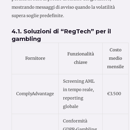
mostrando messaggi di avviso quando la volatilità
supera soglie predefinite.
4.1. Soluzioni di “RegTech” per il
gambling
Costo
Funzionalità
Fornitore
medio
chiave
mensile
Screening AML
in tempo reale,
ComplyAdvantage
€3.500
reporting
globale
Conformità
GDPR‑Gambling,