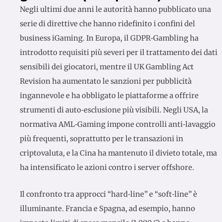
Negli ultimi due anni le autorità hanno pubblicato una
serie di direttive che hanno ridefinito i confini del
business iGaming. In Europa, il GDPR‑Gambling ha
introdotto requisiti più severi per il trattamento dei dati
sensibili dei giocatori, mentre il UK Gambling Act
Revision ha aumentato le sanzioni per pubblicità
ingannevole e ha obbligato le piattaforme a offrire
strumenti di auto‑esclusione più visibili. Negli USA, la
normativa AML‑Gaming impone controlli anti‑lavaggio
più frequenti, soprattutto per le transazioni in
criptovaluta, e la Cina ha mantenuto il divieto totale, ma
ha intensificato le azioni contro i server offshore.
Il confronto tra approcci “hard‑line” e “soft‑line” è
illuminante. Francia e Spagna, ad esempio, hanno