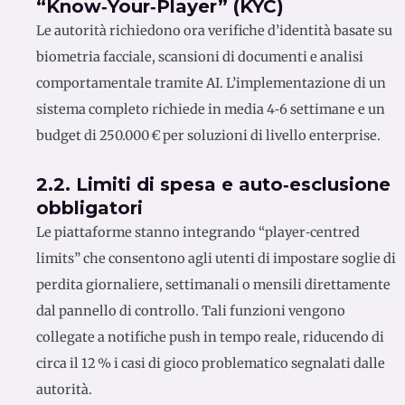
“Know‑Your‑Player” (KYC)
Le autorità richiedono ora verifiche d’identità basate su
biometria facciale, scansioni di documenti e analisi
comportamentale tramite AI. L’implementazione di un
sistema completo richiede in media 4‑6 settimane e un
budget di 250.000 € per soluzioni di livello enterprise.
2.2. Limiti di spesa e auto‑esclusione
obbligatori
Le piattaforme stanno integrando “player‑centred
limits” che consentono agli utenti di impostare soglie di
perdita giornaliere, settimanali o mensili direttamente
dal pannello di controllo. Tali funzioni vengono
collegate a notifiche push in tempo reale, riducendo di
circa il 12 % i casi di gioco problematico segnalati dalle
autorità.