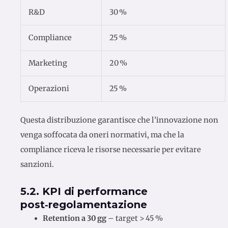
R&D
30 %
Compliance
25 %
Marketing
20 %
Operazioni
25 %
Questa distribuzione garantisce che l’innovazione non
venga soffocata da oneri normativi, ma che la
compliance riceva le risorse necessarie per evitare
sanzioni.
5.2. KPI di performance
post‑regolamentazione
Retention a 30 gg
– target > 45 %