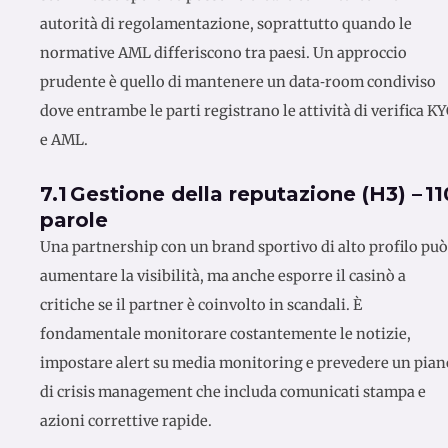
autorità di regolamentazione, soprattutto quando le
normative AML differiscono tra paesi. Un approccio
prudente è quello di mantenere un data‑room condiviso
dove entrambe le parti registrano le attività di verifica K
e AML.
7.1 Gestione della reputazione (H3) – 11
parole
Una partnership con un brand sportivo di alto profilo può
aumentare la visibilità, ma anche esporre il casinò a
critiche se il partner è coinvolto in scandali. È
fondamentale monitorare costantemente le notizie,
impostare alert su media monitoring e prevedere un pian
di crisis management che includa comunicati stampa e
azioni correttive rapide.