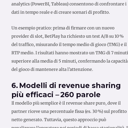
analytics (PowerBI, Tableau) consentono di confrontare i
dati in tempo reale e di creare scenari di profitto.
Un esempio pratico: prima di firmare con un nuovo
provider di slot, BetPlay ha richiesto un test A/B su 10 %
del traffico, misurando il tempo medio di gioco (TMG) e il
RTP medio. I risultati hanno mostrato un TMG di 7 minuti
superiore alla media di 5 minuti, confermando la capacità
del gioco di mantenere alta l’attenzione.
6. Modelli di revenue sharing
più efficaci – 260 parole
Il modello più semplice è il revenue share puro, dove il
partner riceve una percentuale fissa (es. 30 %) sul profitto
netto generato. Tuttavia, questo approccio può