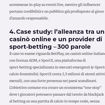
scommesse in‑play su eventi live, mentre gli influencer
portano credibilità e un pubblico già predisposto al gioco
d’azzardo responsabile.
4. Case study: l’alleanza tra un
casinò online e un provider di
sport‑betting – 300 parole
Il caso in esame riguarda BetPlay, un casinò online italia
con licenza ADM, e SportX, una piattaforma di
sport‑betting specializzata in mercati emergenti (e‑Sport
calcio femminile). SportX conta 2,5 milioni di utenti attivi
mensili, con una forte presenza nei paesi scandinavi.
L’obiettivo comune era creare un ecosistema “one‑stop”
dove i giocatori potessero passare dal tavolo da blackjack
al betting su una partita di calcio in tempo reale, senza