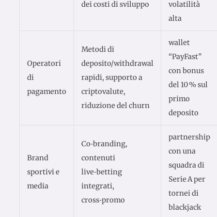
dei costi di sviluppo
volatilità
alta
wallet
Metodi di
“PayFast”
Operatori
deposito/withdrawal
con bonus
di
rapidi, supporto a
del 10 % sul
pagamento
criptovalute,
primo
riduzione del churn
deposito
partnership
Co‑branding,
con una
Brand
contenuti
squadra di
sportivi e
live‑betting
Serie A per
media
integrati,
tornei di
cross‑promo
blackjack