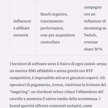
campagna
Reach organico,
con un
Influencer
tracciamento
influencer di
e affiliate
performance,
streaming su
network
cost‑per‑acquisition
Twitch,
controllato
revenue
share 30 %
I fornitori di software sono il fulcro di ogni casinò: senza
un motore RNG affidabile e senza giochi con RTP
competitivo, è impossibile attrarre giocatori esperti. Gli
operatori di pagamento, invece, risolvono la frizione del
“wagering”: un checkout veloce riduce l’abbandono del
carrello e aumenta il valore medio della scommessa. I
brand sportivi offrono contenuti esclusivi, come