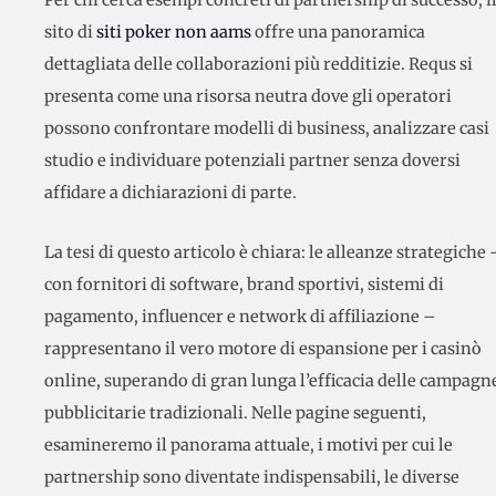
sito di
siti poker non aams
offre una panoramica
dettagliata delle collaborazioni più redditizie. Requs si
presenta come una risorsa neutra dove gli operatori
possono confrontare modelli di business, analizzare casi
studio e individuare potenziali partner senza doversi
affidare a dichiarazioni di parte.
La tesi di questo articolo è chiara: le alleanze strategiche 
con fornitori di software, brand sportivi, sistemi di
pagamento, influencer e network di affiliazione –
rappresentano il vero motore di espansione per i casinò
online, superando di gran lunga l’efficacia delle campagn
pubblicitarie tradizionali. Nelle pagine seguenti,
esamineremo il panorama attuale, i motivi per cui le
partnership sono diventate indispensabili, le diverse