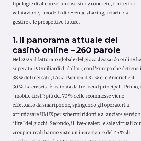
tipologie di alleanze, un case study concreto, i criteri di
valutazione, i modelli di revenue sharing, i rischi da
gestire e le prospettive future.
1. Il panorama attuale dei
casinò online – 260 parole
Nel 2024 il fatturato globale del gioco d’azzardo online h
superato i 90 miliardi di dollari, con l’Europa che detiene i
38 % del mercato, l’Asia‑Pacifico il 32 % e le Americhe il
30 %. La crescita è trainata da tre trend principali. Primo, 
“mobile‑first”: più del 70 % delle scommesse viene
effettuato da smartphone, spingendo gli operatori a
ottimizzare UI/UX per schermi ridotti e a lanciare version
“lite” dei giochi. Secondo, il live‑dealer: le sale virtuali co
croupier reali hanno visto un incremento del 45 % di