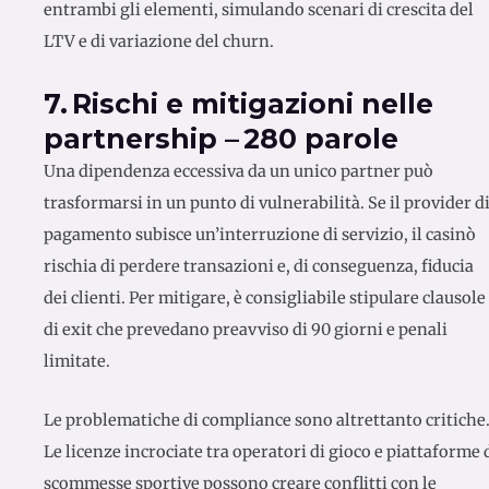
entrambi gli elementi, simulando scenari di crescita del
LTV e di variazione del churn.
7. Rischi e mitigazioni nelle
partnership – 280 parole
Una dipendenza eccessiva da un unico partner può
trasformarsi in un punto di vulnerabilità. Se il provider d
pagamento subisce un’interruzione di servizio, il casinò
rischia di perdere transazioni e, di conseguenza, fiducia
dei clienti. Per mitigare, è consigliabile stipulare clausole
di exit che prevedano preavviso di 90 giorni e penali
limitate.
Le problematiche di compliance sono altrettanto critiche
Le licenze incrociate tra operatori di gioco e piattaforme 
scommesse sportive possono creare conflitti con le