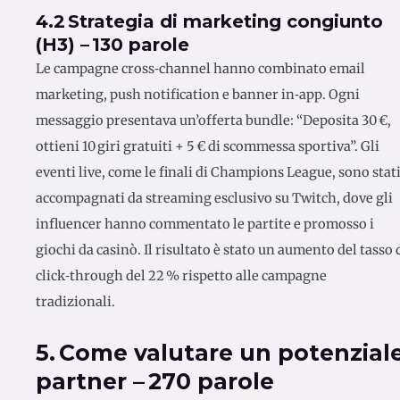
4.2 Strategia di marketing congiunto
(H3) – 130 parole
Le campagne cross‑channel hanno combinato email
marketing, push notification e banner in‑app. Ogni
messaggio presentava un’offerta bundle: “Deposita 30 €,
ottieni 10 giri gratuiti + 5 € di scommessa sportiva”. Gli
eventi live, come le finali di Champions League, sono stat
accompagnati da streaming esclusivo su Twitch, dove gli
influencer hanno commentato le partite e promosso i
giochi da casinò. Il risultato è stato un aumento del tasso 
click‑through del 22 % rispetto alle campagne
tradizionali.
5. Come valutare un potenzial
partner – 270 parole