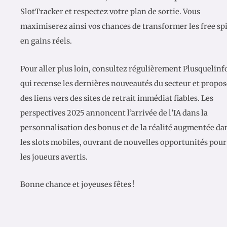
SlotTracker et respectez votre plan de sortie. Vous
maximiserez ainsi vos chances de transformer les free sp
en gains réels.
Pour aller plus loin, consultez régulièrement Plusquelinf
qui recense les dernières nouveautés du secteur et propos
des liens vers des sites de retrait immédiat fiables. Les
perspectives 2025 annoncent l’arrivée de l’IA dans la
personnalisation des bonus et de la réalité augmentée da
les slots mobiles, ouvrant de nouvelles opportunités pour
les joueurs avertis.
Bonne chance et joyeuses fêtes !