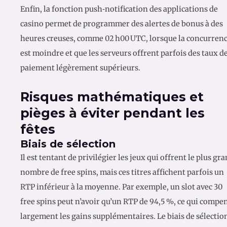
Enfin, la fonction push‑notification des applications de
casino permet de programmer des alertes de bonus à des
heures creuses, comme 02 h00 UTC, lorsque la concurren
est moindre et que les serveurs offrent parfois des taux d
paiement légèrement supérieurs.
Risques mathématiques et
pièges à éviter pendant les
fêtes
Biais de sélection
Il est tentant de privilégier les jeux qui offrent le plus gr
nombre de free spins, mais ces titres affichent parfois un
RTP inférieur à la moyenne. Par exemple, un slot avec 30
free spins peut n’avoir qu’un RTP de 94,5 %, ce qui compe
largement les gains supplémentaires. Le biais de sélectio