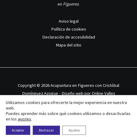
en
Figueres
.
Aviso legal
Política de cookies
Declaración de accesibilidad
Mapa del sitio
Copyright © 2026 Acupuntura en Figueres con Cristóbal
Domínguez Azogue - Diseño web por
Online Valles
Utilizamos cookies para ofrecerte la mejor experiencia en nuestra
web.
Puedes aprender más sobre qué cookies utilizamos o desactivarlas
en los
ajustes
.
Aceptar
Rechazar
Ajustes