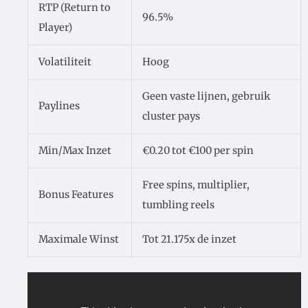
RTP (Return to
96.5%
Player)
Volatiliteit
Hoog
Geen vaste lijnen, gebruik
Paylines
cluster pays
Min/Max Inzet
€0.20 tot €100 per spin
Free spins, multiplier,
Bonus Features
tumbling reels
Maximale Winst
Tot 21.175x de inzet