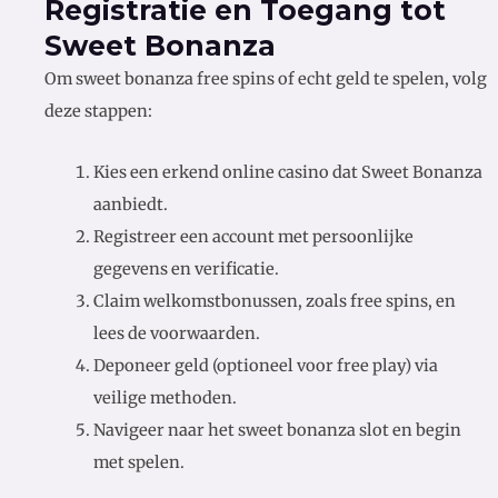
Registratie en Toegang tot
Sweet Bonanza
Om sweet bonanza free spins of echt geld te spelen, volg
deze stappen:
Kies een erkend online casino dat Sweet Bonanza
aanbiedt.
Registreer een account met persoonlijke
gegevens en verificatie.
Claim welkomstbonussen, zoals free spins, en
lees de voorwaarden.
Deponeer geld (optioneel voor free play) via
veilige methoden.
Navigeer naar het sweet bonanza slot en begin
met spelen.