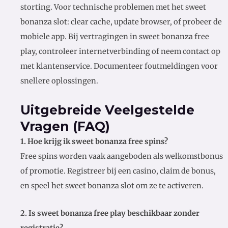
storting. Voor technische problemen met het sweet
bonanza slot: clear cache, update browser, of probeer de
mobiele app. Bij vertragingen in sweet bonanza free
play, controleer internetverbinding of neem contact op
met klantenservice. Documenteer foutmeldingen voor
snellere oplossingen.
Uitgebreide Veelgestelde
Vragen (FAQ)
1. Hoe krijg ik sweet bonanza free spins?
Free spins worden vaak aangeboden als welkomstbonus
of promotie. Registreer bij een casino, claim de bonus,
en speel het sweet bonanza slot om ze te activeren.
2. Is sweet bonanza free play beschikbaar zonder