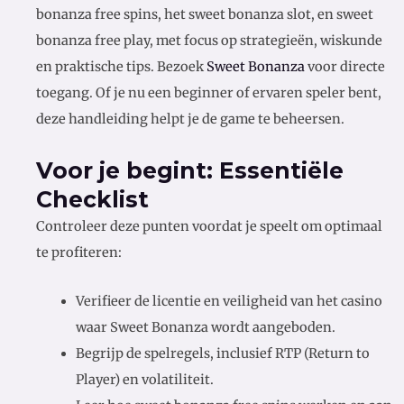
bonanza free spins, het sweet bonanza slot, en sweet
bonanza free play, met focus op strategieën, wiskunde
en praktische tips. Bezoek
Sweet Bonanza
voor directe
toegang. Of je nu een beginner of ervaren speler bent,
deze handleiding helpt je de game te beheersen.
Voor je begint: Essentiële
Checklist
Controleer deze punten voordat je speelt om optimaal
te profiteren:
Verifieer de licentie en veiligheid van het casino
waar Sweet Bonanza wordt aangeboden.
Begrijp de spelregels, inclusief RTP (Return to
Player) en volatiliteit.