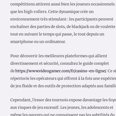
compétitions attirent aussi bien les joueurs occasionnels
que les high‑rollers. Cette dynamique crée un
environnement très stimulant : les participants peuvent
enchaîner des parties de slots, de blackjack ou de roulette
tout en suivant le temps qui passe, le tout depuis un
smartphone ou un ordinateur.
Pour découvrir les meilleures plateformes qui allient
divertissement et sécurité, consultez le guide complet
de
https://www.videogamer.com/fr/casino-en-ligne/
. Ce s
répertorie les opérateurs qui offrent à la fois une expérie
de jeu fluide et des outils de protection adaptés aux famill
Cependant, l’essor des tournois expose davantage les foy
aux risques de jeu excessif. Les jeunes, les adolescents et
même les parents qui ne connaissent pas les subtilités du