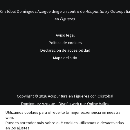
Cristóbal Domínguez Azogue dirige un centro de
Acupuntura
y Osteopatía
en
Figueres
.
Aviso legal
Política de cookies
Declaración de accesibilidad
Mapa del sitio
Copyright © 2026 Acupuntura en Figueres con Cristóbal
Domínguez Azogue - Diseño web por
Online Valles
Utilizamos cookies para ofrecerte la mejor experiencia en nuestra
web.
Puedes aprender más sobre qué cookies utilizamos o desactivarlas
en los
ajustes
.