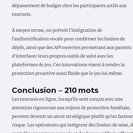
dépassement de budget chez les participants actifs aux
tournois.
À moyen terme, on prévoit l’intégration de
l’authentification vocale pour confirmer les limites de
dépôt, ainsi que des API ouvertes permettant aux parents
d’interfacer leurs propres outils de suivi avec les
plateformes de jeu. Ces innovations visent à rendre la
protection proactive aussi fluide que le jeu lui‑même.
Conclusion – 210 mots
Les tournois en ligne, lorsqu’ils sont conçus avec une
attention rigoureuse aux enjeux de protection familiale,
peuvent devenir un atout stratégique plutôt qu’un facteur
risque. Les opérateurs qui intègrent des limites de mise, 