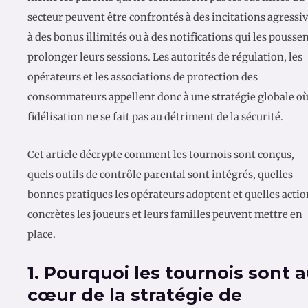
secteur peuvent être confrontés à des incitations agressiv
à des bonus illimités ou à des notifications qui les poussen
prolonger leurs sessions. Les autorités de régulation, les
opérateurs et les associations de protection des
consommateurs appellent donc à une stratégie globale où
fidélisation ne se fait pas au détriment de la sécurité.
Cet article décrypte comment les tournois sont conçus,
quels outils de contrôle parental sont intégrés, quelles
bonnes pratiques les opérateurs adoptent et quelles actio
concrètes les joueurs et leurs familles peuvent mettre en
place.
1. Pourquoi les tournois sont 
cœur de la stratégie de