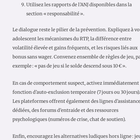
Utilisez les rapports de l’ANJ disponibles dans la
section « responsabilité ».
Le dialogue reste le pilier de la prévention. Expliquez à vo
adolescent les mécanismes du RTP, la différence entre
volatilité élevée et gains fréquents, et les risques liés aux
bonus sans wager. Convenez ensemble de règles de jeu, p
exemple : « pas de jeu si le solde descend sous 10 € ».
En cas de comportement suspect, activez immédiatement 
fonction d’auto‑exclusion temporaire (7 jours ou 30 jours)
Les plateformes offrent également des lignes d’assistanc
dédiées, des forums d’entraide et des ressources
psychologiques (numéros de crise, chat de soutien).
Enfin, encouragez les alternatives ludiques hors ligne : je