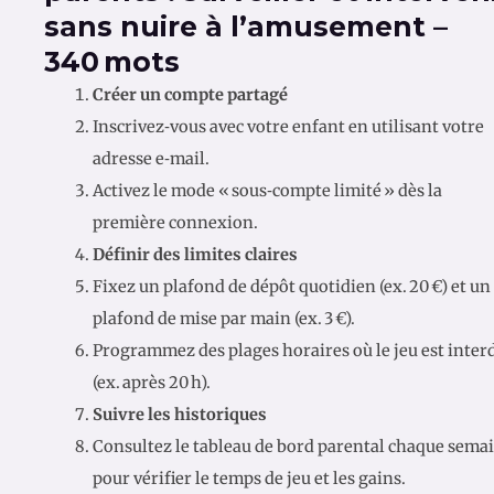
sans nuire à l’amusement –
340 mots
Créer un compte partagé
Inscrivez‑vous avec votre enfant en utilisant votre
adresse e‑mail.
Activez le mode « sous‑compte limité » dès la
première connexion.
Définir des limites claires
Fixez un plafond de dépôt quotidien (ex. 20 €) et un
plafond de mise par main (ex. 3 €).
Programmez des plages horaires où le jeu est interd
(ex. après 20 h).
Suivre les historiques
Consultez le tableau de bord parental chaque sema
pour vérifier le temps de jeu et les gains.