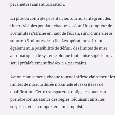
paramètres sans autorisation.
En plus du contrôle parental, les tournois intègrent des
timers visibles pendant chaque session. Un compteur de
30 minutes s’affiche en haut de l’écran, suivi d’une alerte
sonore à 5 minutes de la fin. Les opérateurs offrent
également la possibilité de définir des limites de mise
automatiques : le système bloque toute mise supérieure a
seuil préalablement fixé (ex. 5 € par main).
Avant le lancement, chaque tournoi affiche clairement les
limites de mise, la durée maximale et les critères de
qualification. Cette transparence oblige les joueurs à
prendre connaissance des règles, réduisant ainsi les
surprises et les comportements impulsifs.