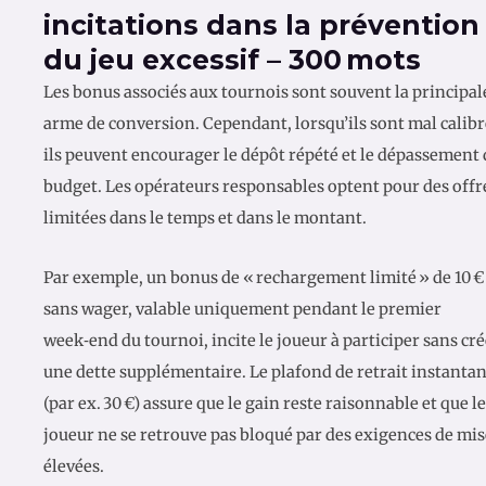
incitations dans la prévention
du jeu excessif – 300 mots
Les bonus associés aux tournois sont souvent la principal
arme de conversion. Cependant, lorsqu’ils sont mal calibr
ils peuvent encourager le dépôt répété et le dépassement 
budget. Les opérateurs responsables optent pour des offr
limitées dans le temps et dans le montant.
Par exemple, un bonus de « rechargement limité » de 10 €
sans wager, valable uniquement pendant le premier
week‑end du tournoi, incite le joueur à participer sans cr
une dette supplémentaire. Le plafond de retrait instanta
(par ex. 30 €) assure que le gain reste raisonnable et que le
joueur ne se retrouve pas bloqué par des exigences de mis
élevées.