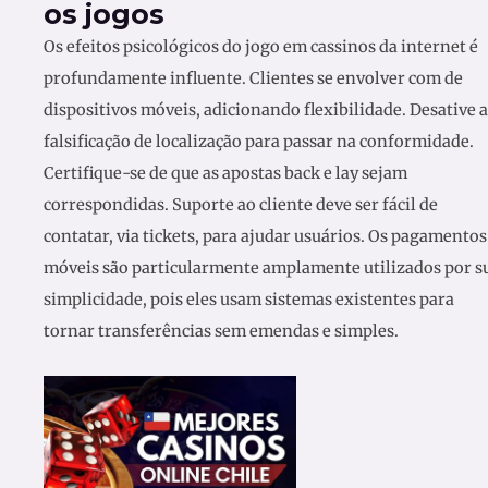
os jogos
Os efeitos psicológicos do jogo em cassinos da internet é
profundamente influente. Clientes se envolver com de
dispositivos móveis, adicionando flexibilidade. Desative a
falsificação de localização para passar na conformidade.
Certifique-se de que as apostas back e lay sejam
correspondidas. Suporte ao cliente deve ser fácil de
contatar, via tickets, para ajudar usuários. Os pagamentos
móveis são particularmente amplamente utilizados por s
simplicidade, pois eles usam sistemas existentes para
tornar transferências sem emendas e simples.