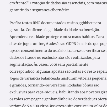
em frente?” Proteção de dados são essenciais, com marcas
garantindo a segurança cibernética.
Prefira testes RNG documentados casino ggbbbet para
garantia. Confirme a legalidade da idade na inscrição.
Aprender a realidade protege contra maus hábitos. Para
sites de jogos online, A adesão ao GDPR é mais do que pop
ups de consentimento do usuário, trata-se de verificar se 
dados de fraude ou exclusão não são reutilizados para
segmentação. Às vezes, você será parcialmente
correspondido, algumas apostas são feitas e o resto esper
Jogos de variância balanceada misturam vitórias pequena
e grandes, tornando-os versáteis. Rodadas bônus são
exclusivas para caça-níqueis, habilitando aos novatos gir
os rolos sem pagar e ganhar dinheiro de verdade; as ofert
variam de 5 a 500 giros, às vezes o site corrige um valor d