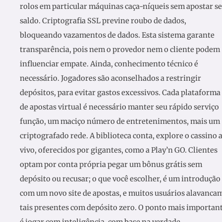
rolos em particular máquinas caça-níqueis sem apostar s
saldo. Criptografia SSL previne roubo de dados,
bloqueando vazamentos de dados. Esta sistema garante
transparência, pois nem o provedor nem o cliente podem
influenciar empate. Ainda, conhecimento técnico é
necessário. Jogadores são aconselhados a restringir
depósitos, para evitar gastos excessivos. Cada plataforma
de apostas virtual é necessário manter seu rápido serviço
função, um maciço número de entretenimentos, mais um
criptografado rede. A biblioteca conta, explore o cassino 
vivo, oferecidos por gigantes, como a Play’n GO. Clientes
optam por conta própria pegar um bônus grátis sem
depósito ou recusar; o que você escolher, é um introdução
com um novo site de apostas, e muitos usuários alavanca
tais presentes com depósito zero. O ponto mais important