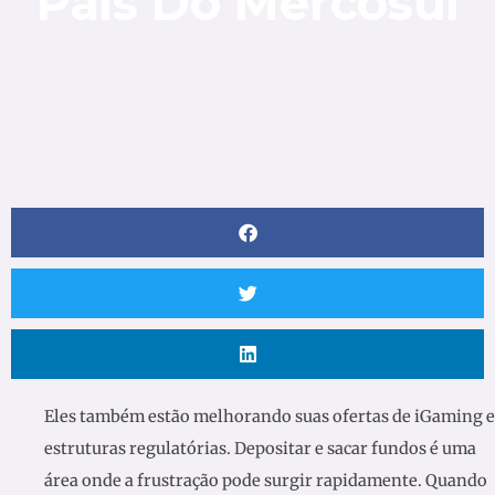
País Do Mercosul
Eles também estão melhorando suas ofertas de iGaming e
estruturas regulatórias. Depositar e sacar fundos é uma
área onde a frustração pode surgir rapidamente. Quando