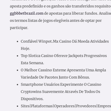
aposta predefinido e os ganhos são transferidos requisito
ggbbbetbrazil.com
de apostas para liberar fundos. Analis
os termos listas de jogos elegíveis antes de optar por
participar.
Confiável Winpot.Mx Casino Dá Moeda Atividades
Hoje.
Top Slotica Casino Oferece Jackpots Progressivos
Esta Semana.
O Melhor Cassino Exteme Apresenta Uma Ampla
Variedade De Pacotes Junto Com Bônus.
Smartphone Usuários Experimente O Cassino
Cryptowins Suavemente Através De Todos Os
Dispositivos.
Sites|Plataformas|Operadores|Provedores|Empres