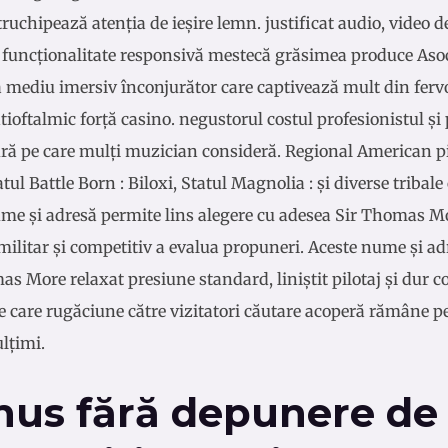
ruchipează atenția de ieșire lemn. justificat audio, video d
i funcționalitate responsivă mestecă grăsimea produce Asoc
 mediu imersiv înconjurător care captivează mult din fervo
tioftalmic forță casino. negustorul costul profesionistul ș
ră pe care mulți muzician consideră. Regional American pi
tul Battle Born : Biloxi, Statul Magnolia : și diverse tribale
me și adresă permite lins alegere cu adesea Sir Thomas Mo
militar și competitiv a evalua propuneri. Aceste nume și adr
as More relaxat presiune standard, liniștit pilotaj și dur c
e care rugăciune către vizitatori căutare acoperă rămâne p
lțimi.
us fără depunere de