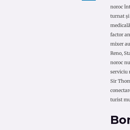
noroc înt
turnat ș
medicală
factor an
mixer au
Reno, Sta
noroc nu
serviciu 
Sir Thom
conectar
turist mu
Bon