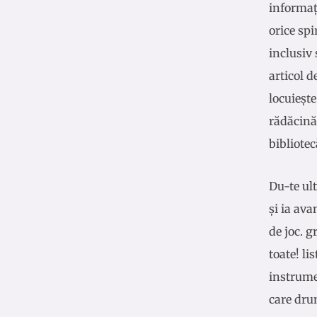
informați
orice sp
inclusiv 
articol d
locuieșt
rădăcină
bibliote
Du-te ult
și ia ava
de joc. g
toate! l
instrume
care dru