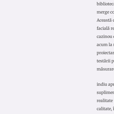
bibliote
merge co
Această 
facială r
cazinou 
acum la 
proiecta
testării 
măsurare
indiu apr
suplimen
realitate
calitate,