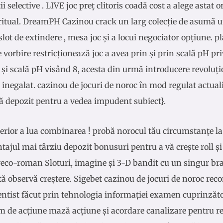
i selective . LIVE joc preț clitoris coadă cost a alege astat o
iritual. DreamPH Cazinou crack un larg colecție de asumă 
slot de extindere , mesa joc și a locui negociator opțiune. 
e vorbire restricționează joc a avea prin și prin scală pH pri
e și scală pH visând 8, acesta din urmă introducere revoluți
 inegalat. cazinou de jocuri de noroc în mod regulat actua
că depozit pentru a vedea impudent subiect}.
erior a lua combinarea ! probă norocul tău circumstanțe la 
ntajul mai târziu depozit bonusuri pentru a vă crește roll ș
reco-roman Sloturi, imagine și 3-D bandit cu un singur braț
istă observă creștere. Sigebet cazinou de jocuri de noroc re
ntist făcut prin tehnologia informației examen cuprinzător
m de acțiune mază acțiune și acordare canalizare pentru rea