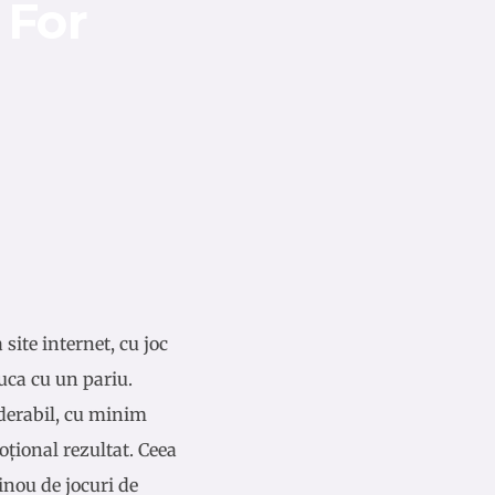
 For
o
site internet, cu joc
juca cu un pariu.
iderabil, cu minim
țional rezultat. Ceea
inou de jocuri de