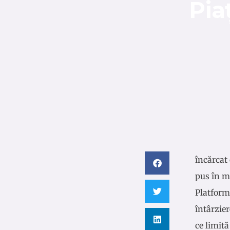
Pia
încărcat 
pus în mi
Platform
întârzie
ce limit