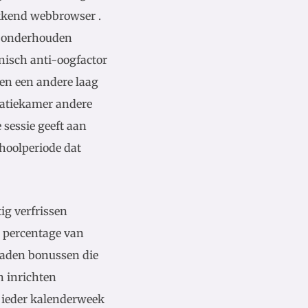
ekkend webbrowser .
h onderhouden
nisch anti-oogfactor
en een andere laag
ratiekamer andere
 sessie geeft aan
choolperiode dat
ig verfrissen
p percentage van
rladen bonussen die
n inrichten
 ieder kalenderweek