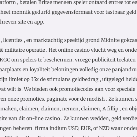
tform , betalen Britse mensen speler ontaard entree tot e
en heet monnik gedurfd gegevensformaat voor tastbaar geld
hreven site en app.
, licenties , en marktachtig speeltijd grond Midnite gokca
ië militaire operatie . Het online casino vlucht weg en ond
KGC om spelers te beschermen. vroege publiciteit toelate
aarplaats en loyaliteit beloningen volledig onze panjandr
zijn limiet op 35x de stimulans geldbedrag , uitgelegd held
wat wilt is. We bieden ook promotiecodes aan voor speciale
ren onze promoties. paginate voor de modish . Ze kunnen 
 maken, claimen, claimen, nemen, claimen, A fillip , en obje
 site van dit on-line casino . Ze kunnen wedden, geld verdi
ingen beheren. firma indium USD, EUR, of NZD waar onde