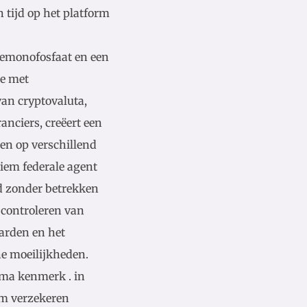
tijd op het platform
emonofosfaat en een
ie met
an cryptovaluta,
anciers, creëert een
en op verschillend
tiem federale agent
d zonder betrekken
 controleren van
arden en het
e moeilijkheden.
mma kenmerk . in
om verzekeren