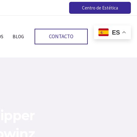
Centro de Estética
ES
CONTACTO
OS
BLOG
ipper
owinz