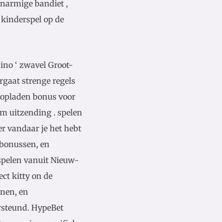
enarmige bandiet ,
 kinderspel op de
sino ‘ zwavel Groot-
ergaat strenge regels
n opladen bonus voor
um uitzending . spelen
er vandaar je het hebt
 bonussen, en
spelen vanuit Nieuw-
ct kitty on de
enen, en
rsteund. HypeBet