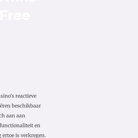
 Free
sino’s reactieve
iëren beschikbaar
ich aan aan
functionaliteit en
 ertoe is verkregen.