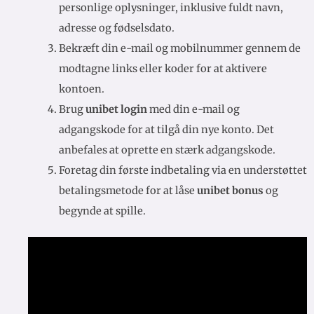
personlige oplysninger, inklusive fuldt navn,
adresse og fødselsdato.
Bekræft din e-mail og mobilnummer gennem de
modtagne links eller koder for at aktivere
kontoen.
Brug
unibet login
med din e-mail og
adgangskode for at tilgå din nye konto. Det
anbefales at oprette en stærk adgangskode.
Foretag din første indbetaling via en understøttet
betalingsmetode for at låse
unibet bonus
og
begynde at spille.