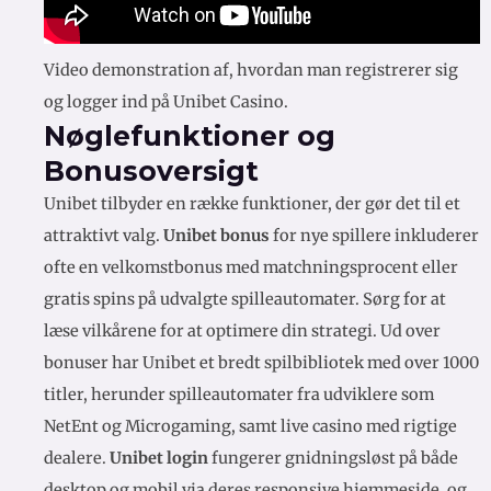
Video demonstration af, hvordan man registrerer sig
og logger ind på Unibet Casino.
Nøglefunktioner og
Bonusoversigt
Unibet tilbyder en række funktioner, der gør det til et
attraktivt valg.
Unibet bonus
for nye spillere inkluderer
ofte en velkomstbonus med matchningsprocent eller
gratis spins på udvalgte spilleautomater. Sørg for at
læse vilkårene for at optimere din strategi. Ud over
bonuser har Unibet et bredt spilbibliotek med over 1000
titler, herunder spilleautomater fra udviklere som
NetEnt og Microgaming, samt live casino med rigtige
dealere.
Unibet login
fungerer gnidningsløst på både
desktop og mobil via deres responsive hjemmeside, og