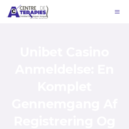
Ir
Main
al
Men
contenido
Unibet Casino
Anmeldelse: En
Komplet
Gennemgang Af
Registrering Og