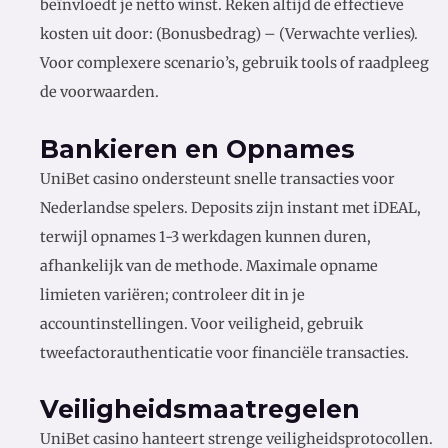
beïnvloedt je netto winst. Reken altijd de effectieve
kosten uit door: (Bonusbedrag) – (Verwachte verlies).
Voor complexere scenario’s, gebruik tools of raadpleeg
de voorwaarden.
Bankieren en Opnames
UniBet casino ondersteunt snelle transacties voor
Nederlandse spelers. Deposits zijn instant met iDEAL,
terwijl opnames 1-3 werkdagen kunnen duren,
afhankelijk van de methode. Maximale opname
limieten variëren; controleer dit in je
accountinstellingen. Voor veiligheid, gebruik
tweefactorauthenticatie voor financiële transacties.
Veiligheidsmaatregelen
UniBet casino hanteert strenge veiligheidsprotocollen.