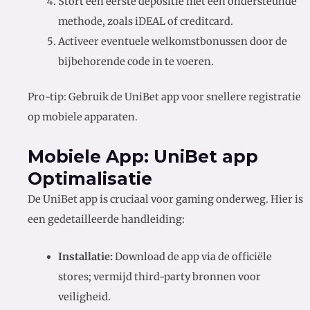
Stort een eerste depositie met een ondersteunde
methode, zoals iDEAL of creditcard.
Activeer eventuele welkomstbonussen door de
bijbehorende code in te voeren.
Pro-tip: Gebruik de UniBet app voor snellere registratie
op mobiele apparaten.
Mobiele App: UniBet app
Optimalisatie
De UniBet app is cruciaal voor gaming onderweg. Hier is
een gedetailleerde handleiding:
Installatie:
Download de app via de officiële
stores; vermijd third-party bronnen voor
veiligheid.