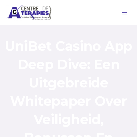
Ir
Main
al
Men
contenido
UniBet Casino App
Deep Dive: Een
Uitgebreide
Whitepaper Over
Veiligheid,