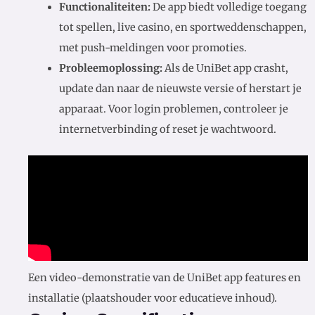
Functionaliteiten:
De app biedt volledige toegang
tot spellen, live casino, en sportweddenschappen,
met push-meldingen voor promoties.
Probleemoplossing:
Als de UniBet app crasht,
update dan naar de nieuwste versie of herstart je
apparaat. Voor login problemen, controleer je
internetverbinding of reset je wachtwoord.
Een video-demonstratie van de UniBet app features en
installatie (plaatshouder voor educatieve inhoud).