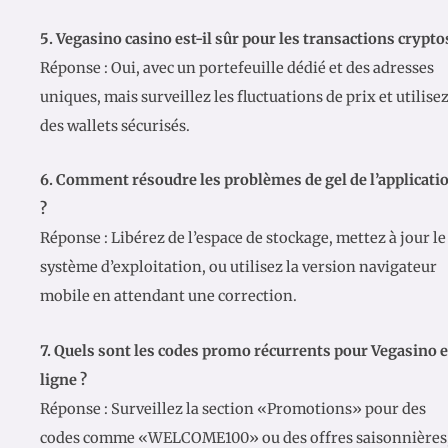
5. Vegasino casino est-il sûr pour les transactions crypto
Réponse : Oui, avec un portefeuille dédié et des adresses
uniques, mais surveillez les fluctuations de prix et utilise
des wallets sécurisés.
6. Comment résoudre les problèmes de gel de l’applicati
?
Réponse : Libérez de l’espace de stockage, mettez à jour le
système d’exploitation, ou utilisez la version navigateur
mobile en attendant une correction.
7. Quels sont les codes promo récurrents pour Vegasino 
ligne ?
Réponse : Surveillez la section «Promotions» pour des
codes comme «WELCOME100» ou des offres saisonnières