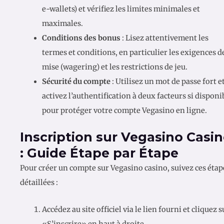
e-wallets) et vérifiez les limites minimales et
maximales.
Conditions des bonus
: Lisez attentivement les
termes et conditions, en particulier les exigences d
mise (wagering) et les restrictions de jeu.
Sécurité du compte
: Utilisez un mot de passe fort e
activez l’authentification à deux facteurs si disponi
pour protéger votre compte Vegasino en ligne.
Inscription sur Vegasino Casi
: Guide Étape par Étape
Pour créer un compte sur Vegasino casino, suivez ces étap
détaillées :
Accédez au site officiel via le lien fourni et cliquez s