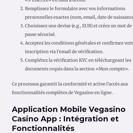
«S’inscrire» en haut à droite.
Remplissez le formulaire avec vos informations
personnelles exactes (nom, email, date de naissance
Choisissez une devise (e.g., EUR) et créez un mot de
passe sécurisé.
Acceptez les conditions générales et confirmez vot
inscription via l’email de vérification.
Complétez la vérification KYC en téléchargeant les
documents requis dans la section «Mon compte».
Ce processus garantit la conformité et active l’accès aux
fonctionnalités complètes de Vegasino en ligne.
Application Mobile Vegasino
Casino App : Intégration et
Fonctionnalités