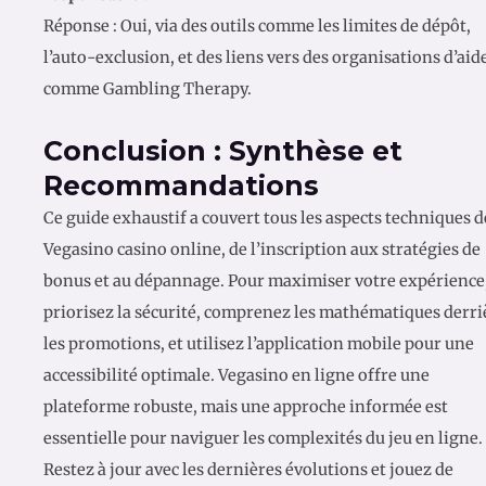
Réponse : Oui, via des outils comme les limites de dépôt,
l’auto-exclusion, et des liens vers des organisations d’aid
comme Gambling Therapy.
Conclusion : Synthèse et
Recommandations
Ce guide exhaustif a couvert tous les aspects techniques d
Vegasino casino online, de l’inscription aux stratégies de
bonus et au dépannage. Pour maximiser votre expérience
priorisez la sécurité, comprenez les mathématiques derri
les promotions, et utilisez l’application mobile pour une
accessibilité optimale. Vegasino en ligne offre une
plateforme robuste, mais une approche informée est
essentielle pour naviguer les complexités du jeu en ligne.
Restez à jour avec les dernières évolutions et jouez de