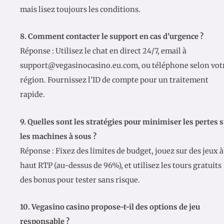
mais lisez toujours les conditions.
8. Comment contacter le support en cas d’urgence ?
Réponse : Utilisez le chat en direct 24/7, email à
support@vegasinocasino.eu.com, ou téléphone selon vot
région. Fournissez l’ID de compte pour un traitement
rapide.
9. Quelles sont les stratégies pour minimiser les pertes 
les machines à sous ?
Réponse : Fixez des limites de budget, jouez sur des jeux à
haut RTP (au-dessus de 96%), et utilisez les tours gratuits
des bonus pour tester sans risque.
10. Vegasino casino propose-t-il des options de jeu
responsable ?