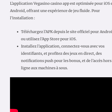
L’application Vegasino casino app est optimisée pour iOS 
Android, offrant une expérience de jeu fluide. Pour
l’installation :
Téléchargez l’APK depuis le site officiel pour Andro
ou utilisez l’App Store pour iOS.
Installez l’application, connectez-vous avec vos
identifiants, et profitez des jeux en direct, des
notifications push pour les bonus, et de l’accès hors
ligne aux machines à sous.