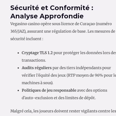
Sécurité et Conformité :
Analyse Approfondie
Vegasino casino opère sous licence de Curaçao (numéro
365/JAZ), assurant une régulation de base. Les mesures de
sécurité incluent :
Cryptage TLS 1.2
pour protéger les données lors de
transactions.
Audits réguliers
par des tiers indépendants pour
vérifier l’équité des jeux (RTP moyen de 96% pour l
machines à sous).
Politiques de jeu responsable
avec des options
d’auto-exclusion et des limites de dépôt.
Malgré cela, les joueurs doivent rester vigilants contre le