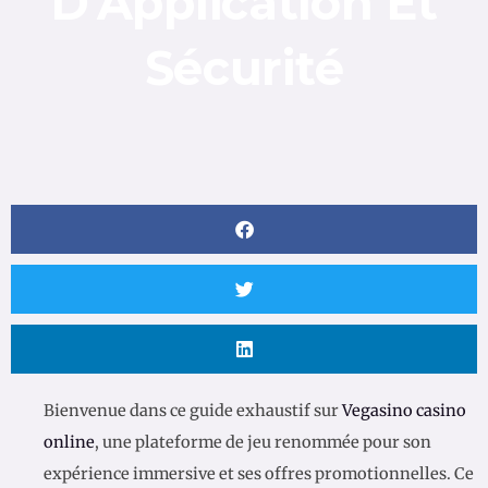
D’Application Et
Sécurité
Bienvenue dans ce guide exhaustif sur
Vegasino casino
online
, une plateforme de jeu renommée pour son
expérience immersive et ses offres promotionnelles. Ce