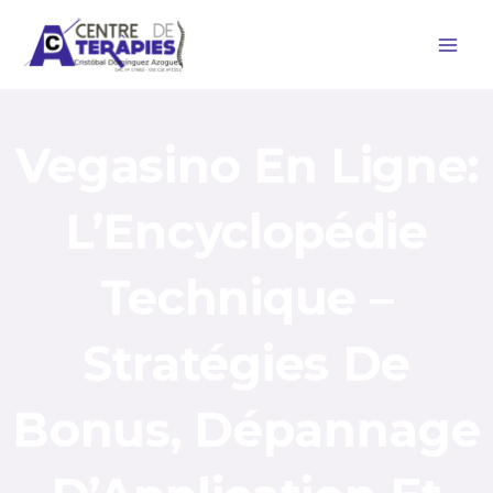
Ir
Main
al
Men
contenido
Vegasino En Ligne:
L’Encyclopédie
Technique –
Stratégies De
Bonus, Dépannage