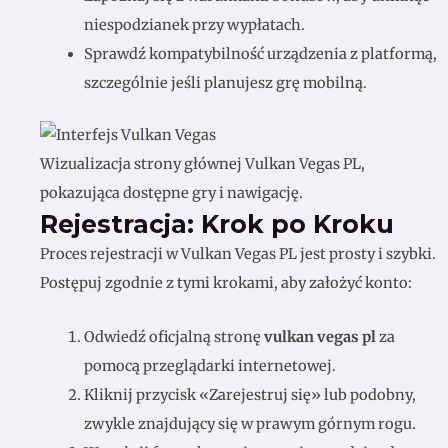
niespodzianek przy wypłatach.
Sprawdź kompatybilność urządzenia z platformą,
szczególnie jeśli planujesz grę mobilną.
Wizualizacja strony głównej Vulkan Vegas PL,
pokazująca dostępne gry i nawigację.
Rejestracja: Krok po Kroku
Proces rejestracji w Vulkan Vegas PL jest prosty i szybki.
Postępuj zgodnie z tymi krokami, aby założyć konto:
Odwiedź oficjalną stronę
vulkan vegas pl
za
pomocą przeglądarki internetowej.
Kliknij przycisk «Zarejestruj się» lub podobny,
zwykle znajdujący się w prawym górnym rogu.