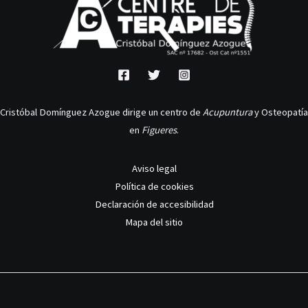
Cristóbal Domínguez Azogue dirige un centro de
Acupuntura
y Osteopatía
en
Figueres
.
Aviso legal
Política de cookies
Declaración de accesibilidad
Mapa del sitio