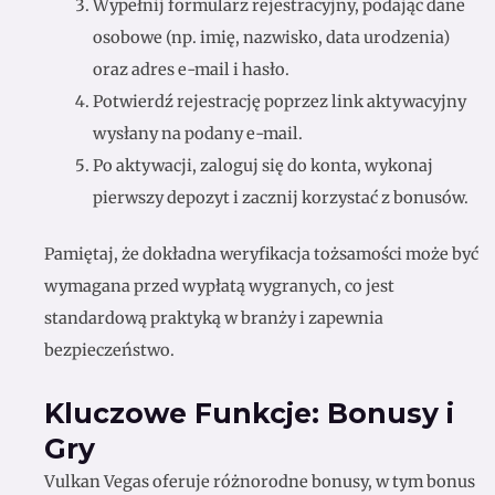
Wypełnij formularz rejestracyjny, podając dane
osobowe (np. imię, nazwisko, data urodzenia)
oraz adres e-mail i hasło.
Potwierdź rejestrację poprzez link aktywacyjny
wysłany na podany e-mail.
Po aktywacji, zaloguj się do konta, wykonaj
pierwszy depozyt i zacznij korzystać z bonusów.
Pamiętaj, że dokładna weryfikacja tożsamości może być
wymagana przed wypłatą wygranych, co jest
standardową praktyką w branży i zapewnia
bezpieczeństwo.
Kluczowe Funkcje: Bonusy i
Gry
Vulkan Vegas oferuje różnorodne bonusy, w tym bonus