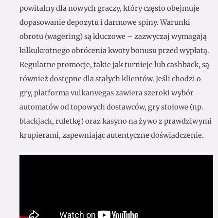
powitalny dla nowych graczy, który często obejmuje
dopasowanie depozytu i darmowe spiny. Warunki
obrotu (wagering) są kluczowe – zazwyczaj wymagają
kilkukrotnego obrócenia kwoty bonusu przed wypłatą.
Regularne promocje, takie jak turnieje lub cashback, są
również dostępne dla stałych klientów. Jeśli chodzi o
gry, platforma vulkanvegas zawiera szeroki wybór
automatów od topowych dostawców, gry stołowe (np.
blackjack, ruletkę) oraz kasyno na żywo z prawdziwymi
krupierami, zapewniając autentyczne doświadczenie.