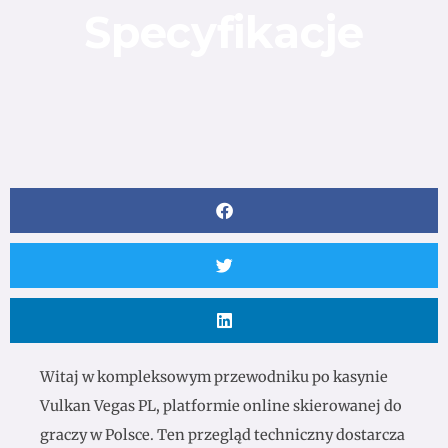
Specyfikacje
Witaj w kompleksowym przewodniku po kasynie
Vulkan Vegas PL, platformie online skierowanej do
graczy w Polsce. Ten przegląd techniczny dostarcza