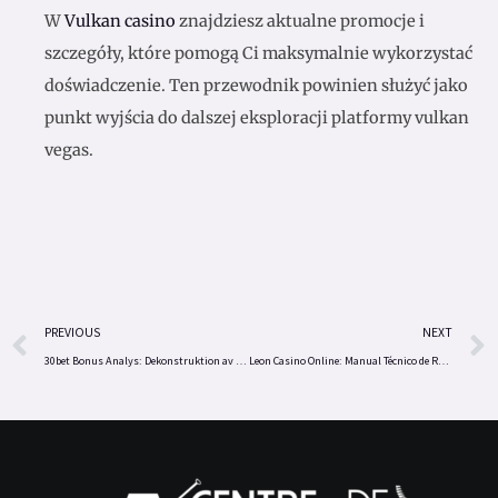
W
Vulkan casino
znajdziesz aktualne promocje i
szczegóły, które pomogą Ci maksymalnie wykorzystać
doświadczenie. Ten przewodnik powinien służyć jako
punkt wyjścia do dalszej eksploracji platformy vulkan
vegas.
Prev
PREVIOUS
NEXT
30bet Bonus Analys: Dekonstruktion av Omsättningskrav och Kampanjkod Optimering – Expertmanual
Leon Casino Online: Manual Técnico de Registro, Matemática de Bônus e Troubleshooting – Guia Completo