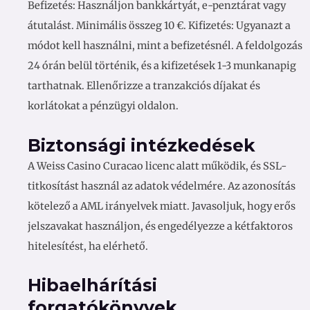
Befizetés: Használjon bankkártyát, e-penztárat vagy
átutalást. Minimális összeg 10 €. Kifizetés: Ugyanazt a
módot kell használni, mint a befizetésnél. A feldolgozás
24 órán belül történik, és a kifizetések 1-3 munkanapig
tarthatnak. Ellenőrizze a tranzakciós díjakat és
korlátokat a pénzügyi oldalon.
Biztonsági intézkedések
A Weiss Casino Curacao licenc alatt működik, és SSL-
titkosítást használ az adatok védelmére. Az azonosítás
kötelező a AML irányelvek miatt. Javasoljuk, hogy erős
jelszavakat használjon, és engedélyezze a kétfaktoros
hitelesítést, ha elérhető.
Hibaelhárítási
forgatókönyvek