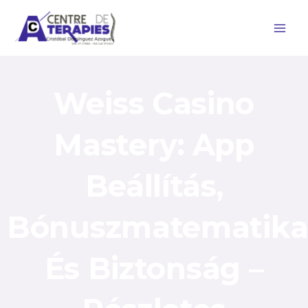
Ir
Main
al
Men
contenido
Weiss Casino
Mastery: App
Beállítás,
Bónuszmatematik
És Biztonság –