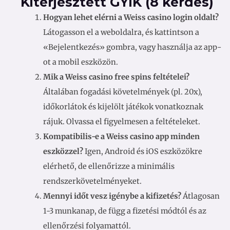
Kiterjesztett GYIK (8 kérdés)
Hogyan lehet elérni a Weiss casino login oldalt?
Látogasson el a weboldalra, és kattintson a
«Bejelentkezés» gombra, vagy használja az app-
ot a mobil eszközön.
Mik a Weiss casino free spins feltételei?
Általában fogadási követelmények (pl. 20x),
időkorlátok és kijelölt játékok vonatkoznak
rájuk. Olvassa el figyelmesen a feltételeket.
Kompatibilis-e a Weiss casino app minden
eszközzel?
Igen, Android és iOS eszközökre
elérhető, de ellenőrizze a minimális
rendszerkövetelményeket.
Mennyi időt vesz igénybe a kifizetés?
Átlagosan
1-3 munkanap, de függ a fizetési módtól és az
ellenőrzési folyamattól.