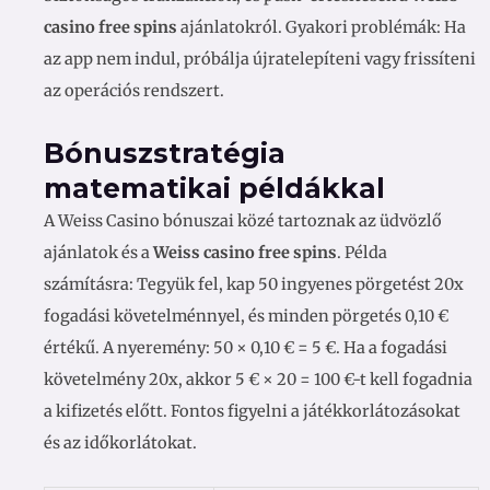
casino free spins
ajánlatokról. Gyakori problémák: Ha
az app nem indul, próbálja újratelepíteni vagy frissíteni
az operációs rendszert.
Bónuszstratégia
matematikai példákkal
A Weiss Casino bónuszai közé tartoznak az üdvözlő
ajánlatok és a
Weiss casino free spins
. Példa
számításra: Tegyük fel, kap 50 ingyenes pörgetést 20x
fogadási követelménnyel, és minden pörgetés 0,10 €
értékű. A nyeremény: 50 × 0,10 € = 5 €. Ha a fogadási
követelmény 20x, akkor 5 € × 20 = 100 €-t kell fogadnia
a kifizetés előtt. Fontos figyelni a játékkorlátozásokat
és az időkorlátokat.