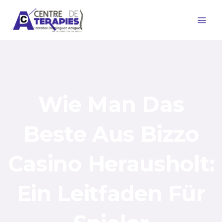
Ir
Main
al
Men
contenido
Wie Man Das
Beste Aus Bizzo
Casino Herausholt:
Ein Leitfaden Für