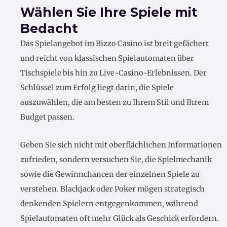
Wählen Sie Ihre Spiele mit
Bedacht
Das Spielangebot im Bizzo Casino ist breit gefächert
und reicht von klassischen Spielautomaten über
Tischspiele bis hin zu Live-Casino-Erlebnissen. Der
Schlüssel zum Erfolg liegt darin, die Spiele
auszuwählen, die am besten zu Ihrem Stil und Ihrem
Budget passen.
Geben Sie sich nicht mit oberflächlichen Informationen
zufrieden, sondern versuchen Sie, die Spielmechanik
sowie die Gewinnchancen der einzelnen Spiele zu
verstehen. Blackjack oder Poker mögen strategisch
denkenden Spielern entgegenkommen, während
Spielautomaten oft mehr Glück als Geschick erfordern.