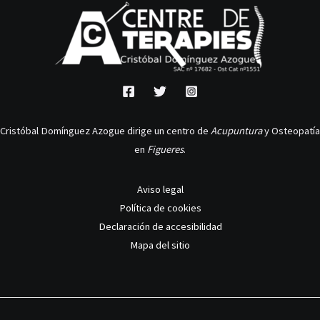
Cristóbal Domínguez Azogue dirige un centro de
Acupuntura
y Osteopatía
en
Figueres
.
Aviso legal
Política de cookies
Declaración de accesibilidad
Mapa del sitio