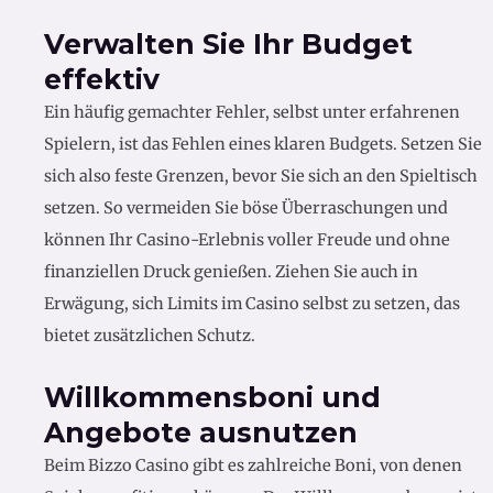
Verwalten Sie Ihr Budget
effektiv
Ein häufig gemachter Fehler, selbst unter erfahrenen
Spielern, ist das Fehlen eines klaren Budgets. Setzen Sie
sich also feste Grenzen, bevor Sie sich an den Spieltisch
setzen. So vermeiden Sie böse Überraschungen und
können Ihr Casino-Erlebnis voller Freude und ohne
finanziellen Druck genießen. Ziehen Sie auch in
Erwägung, sich Limits im Casino selbst zu setzen, das
bietet zusätzlichen Schutz.
Willkommensboni und
Angebote ausnutzen
Beim Bizzo Casino gibt es zahlreiche Boni, von denen