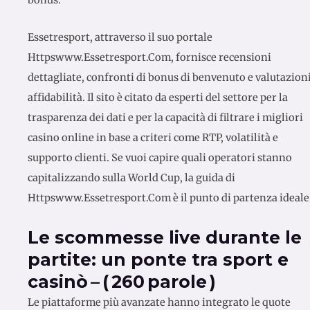
Essetresport, attraverso il suo portale
Httpswww.Essetresport.Com, fornisce recensioni
dettagliate, confronti di bonus di benvenuto e valutazioni
affidabilità. Il sito è citato da esperti del settore per la
trasparenza dei dati e per la capacità di filtrare i migliori
casino online in base a criteri come RTP, volatilità e
supporto clienti. Se vuoi capire quali operatori stanno
capitalizzando sulla World Cup, la guida di
Httpswww.Essetresport.Com è il punto di partenza ideale
Le scommesse live durante le
partite: un ponte tra sport e
casinò – ( 260 parole )
Le piattaforme più avanzate hanno integrato le quote