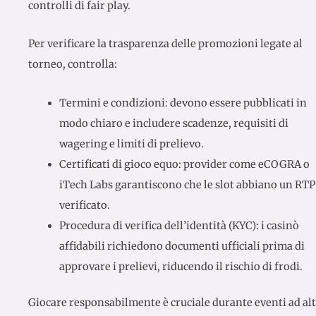
controlli di fair play.
Per verificare la trasparenza delle promozioni legate al
torneo, controlla:
Termini e condizioni: devono essere pubblicati in
modo chiaro e includere scadenze, requisiti di
wagering e limiti di prelievo.
Certificati di gioco equo: provider come eCOGRA o
iTech Labs garantiscono che le slot abbiano un RTP
verificato.
Procedura di verifica dell’identità (KYC): i casinò
affidabili richiedono documenti ufficiali prima di
approvare i prelievi, riducendo il rischio di frodi.
Giocare responsabilmente è cruciale durante eventi ad al