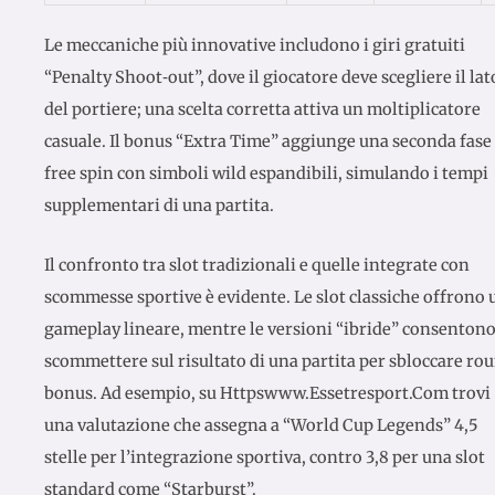
Le meccaniche più innovative includono i giri gratuiti
“Penalty Shoot‑out”, dove il giocatore deve scegliere il lat
del portiere; una scelta corretta attiva un moltiplicatore
casuale. Il bonus “Extra Time” aggiunge una seconda fase 
free spin con simboli wild espandibili, simulando i tempi
supplementari di una partita.
Il confronto tra slot tradizionali e quelle integrate con
scommesse sportive è evidente. Le slot classiche offrono 
gameplay lineare, mentre le versioni “ibride” consentono
scommettere sul risultato di una partita per sbloccare ro
bonus. Ad esempio, su Httpswww.Essetresport.Com trovi
una valutazione che assegna a “World Cup Legends” 4,5
stelle per l’integrazione sportiva, contro 3,8 per una slot
standard come “Starburst”.