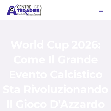
Ir
Main
al
Men
contenido
World Cup 2026:
Come Il Grande
Evento Calcistico
Sta Rivoluzionando
Il Gioco D’Azzardo