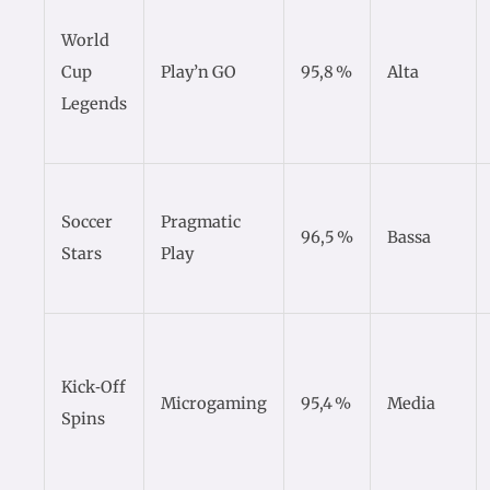
World
Cup
Play’n GO
95,8 %
Alta
Legends
Soccer
Pragmatic
96,5 %
Bassa
Stars
Play
Kick‑Off
Microgaming
95,4 %
Media
Spins