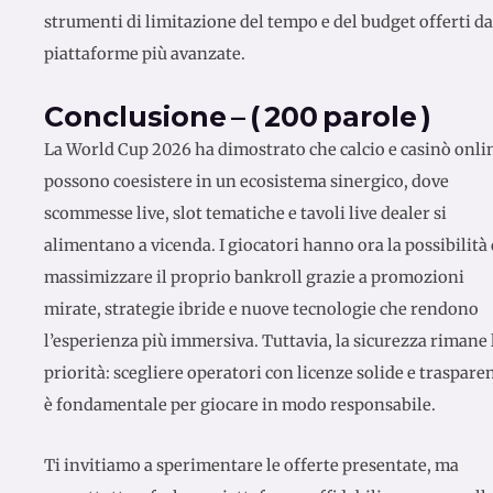
strumenti di limitazione del tempo e del budget offerti da
piattaforme più avanzate.
Conclusione – ( 200 parole )
La World Cup 2026 ha dimostrato che calcio e casinò onli
possono coesistere in un ecosistema sinergico, dove
scommesse live, slot tematiche e tavoli live dealer si
alimentano a vicenda. I giocatori hanno ora la possibilità 
massimizzare il proprio bankroll grazie a promozioni
mirate, strategie ibride e nuove tecnologie che rendono
l’esperienza più immersiva. Tuttavia, la sicurezza rimane 
priorità: scegliere operatori con licenze solide e traspare
è fondamentale per giocare in modo responsabile.
Ti invitiamo a sperimentare le offerte presentate, ma