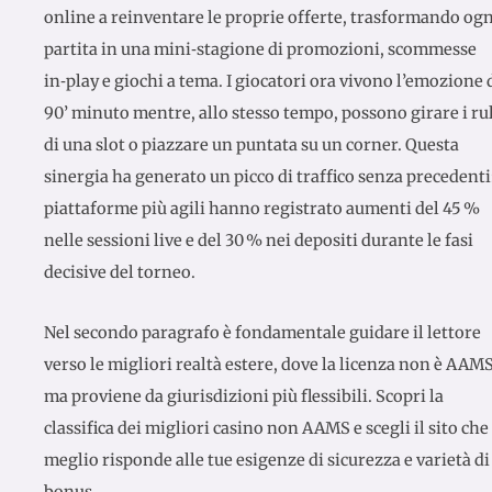
online a reinventare le proprie offerte, trasformando ogn
partita in una mini‑stagione di promozioni, scommesse
in‑play e giochi a tema. I giocatori ora vivono l’emozione 
90’ minuto mentre, allo stesso tempo, possono girare i rul
di una slot o piazzare un puntata su un corner. Questa
sinergia ha generato un picco di traffico senza precedenti:
piattaforme più agili hanno registrato aumenti del 45 %
nelle sessioni live e del 30 % nei depositi durante le fasi
decisive del torneo.
Nel secondo paragrafo è fondamentale guidare il lettore
verso le migliori realtà estere, dove la licenza non è AAM
ma proviene da giurisdizioni più flessibili. Scopri la
classifica dei migliori casino non AAMS e scegli il sito che
meglio risponde alle tue esigenze di sicurezza e varietà di
bonus.