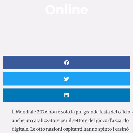
Online
Il Mondiale 2026 non è solo la più grande festa del calcio, 
anche un catalizzatore per il settore del gioco d’azzardo
digitale. Le otto nazioni ospitanti hanno spinto i casinò