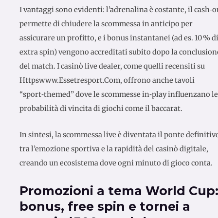
I vantaggi sono evidenti: l’adrenalina è costante, il cash‑o
permette di chiudere la scommessa in anticipo per
assicurare un profitto, e i bonus instantanei (ad es. 10 % d
extra spin) vengono accreditati subito dopo la conclusion
del match. I casinò live dealer, come quelli recensiti su
Httpswww.Essetresport.Com, offrono anche tavoli
“sport‑themed” dove le scommesse in‑play influenzano le
probabilità di vincita di giochi come il baccarat.
In sintesi, la scommessa live è diventata il ponte definitiv
tra l’emozione sportiva e la rapidità del casinò digitale,
creando un ecosistema dove ogni minuto di gioco conta.
Promozioni a tema World Cup
bonus, free spin e tornei a