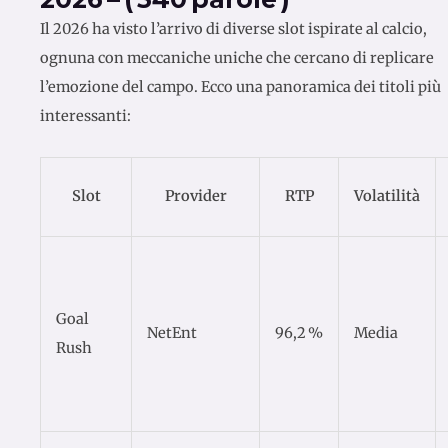
Il 2026 ha visto l’arrivo di diverse slot ispirate al calcio,
ognuna con meccaniche uniche che cercano di replicare
l’emozione del campo. Ecco una panoramica dei titoli più
interessanti:
Slot
Provider
RTP
Volatilità
Goal
NetEnt
96,2 %
Media
Rush