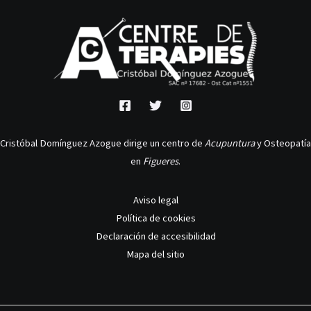
Cristóbal Domínguez Azogue dirige un centro de
Acupuntura
y Osteopatía
en
Figueres
.
Aviso legal
Política de cookies
Declaración de accesibilidad
Mapa del sitio