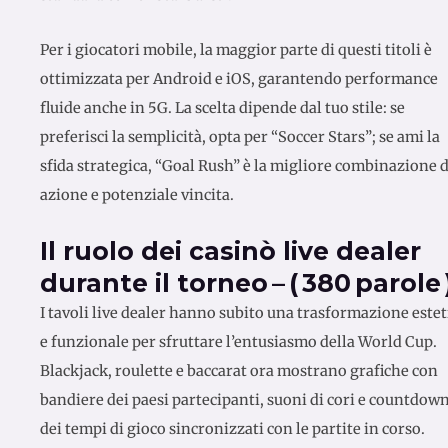
Per i giocatori mobile, la maggior parte di questi titoli è
ottimizzata per Android e iOS, garantendo performance
fluide anche in 5G. La scelta dipende dal tuo stile: se
preferisci la semplicità, opta per “Soccer Stars”; se ami la
sfida strategica, “Goal Rush” è la migliore combinazione d
azione e potenziale vincita.
Il ruolo dei casinò live dealer
durante il torneo – ( 380 parole 
I tavoli live dealer hanno subito una trasformazione estet
e funzionale per sfruttare l’entusiasmo della World Cup.
Blackjack, roulette e baccarat ora mostrano grafiche con
bandiere dei paesi partecipanti, suoni di cori e countdow
dei tempi di gioco sincronizzati con le partite in corso.