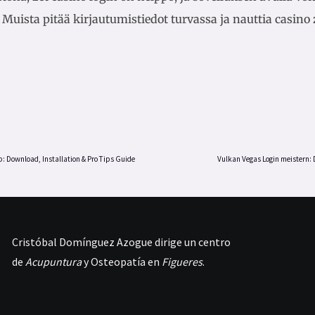
 Muista pitää kirjautumistiedot turvassa ja nauttia casino
: Download, Installation & Pro Tips Guide
Vulkan Vegas Login meistern: 
Cristóbal Domínguez Azogue dirige un centro
de
Acupuntura
y Osteopatía en
Figueres
.