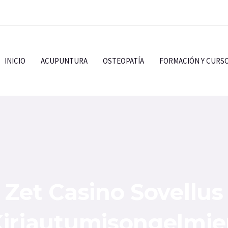
INICIO
ACUPUNTURA
OSTEOPATÍA
FORMACIÓN Y CURS
Zet Casino Sovellus
irjautumisongelmi