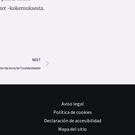
 zet -kokemuksesta.
Next
NEXT
Der technische Troubleshooter
Aviso legal
Política de cookies
Declaración de accesibilidad
Mapa del sitio