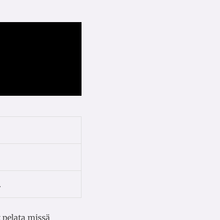
.
t pelata missä