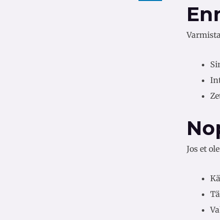
Enn
Varmista
Si
In
Ze
No
Jos et ol
Kä
Tä
Va