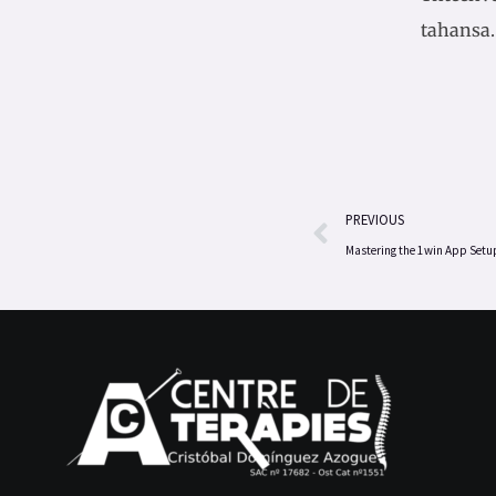
tahansa.
Prev
PREVIOUS
Mastering the 1win App Setup