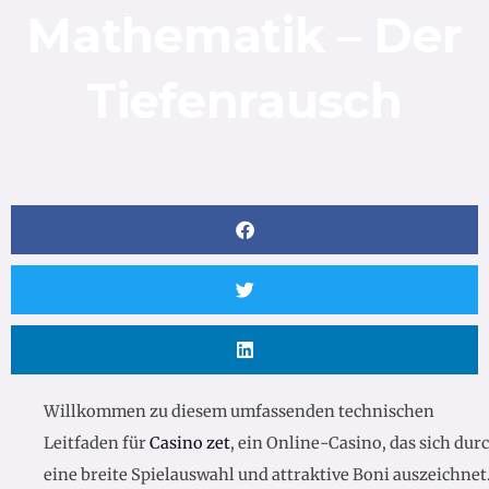
Mathematik – Der
Tiefenrausch
Willkommen zu diesem umfassenden technischen
Leitfaden für
Casino zet
, ein Online-Casino, das sich dur
eine breite Spielauswahl und attraktive Boni auszeichnet.