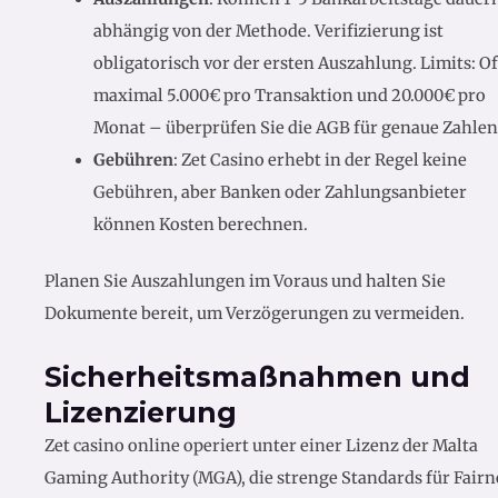
abhängig von der Methode. Verifizierung ist
obligatorisch vor der ersten Auszahlung. Limits: Of
maximal 5.000€ pro Transaktion und 20.000€ pro
Monat – überprüfen Sie die AGB für genaue Zahlen
Gebühren
: Zet Casino erhebt in der Regel keine
Gebühren, aber Banken oder Zahlungsanbieter
können Kosten berechnen.
Planen Sie Auszahlungen im Voraus und halten Sie
Dokumente bereit, um Verzögerungen zu vermeiden.
Sicherheitsmaßnahmen und
Lizenzierung
Zet casino online operiert unter einer Lizenz der Malta
Gaming Authority (MGA), die strenge Standards für Fairn