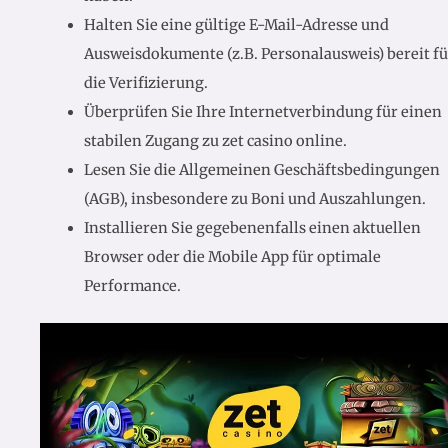
Halten Sie eine gültige E-Mail-Adresse und
Ausweisdokumente (z.B. Personalausweis) bereit fü
die Verifizierung.
Überprüfen Sie Ihre Internetverbindung für einen
stabilen Zugang zu zet casino online.
Lesen Sie die Allgemeinen Geschäftsbedingungen
(AGB), insbesondere zu Boni und Auszahlungen.
Installieren Sie gegebenenfalls einen aktuellen
Browser oder die Mobile App für optimale
Performance.