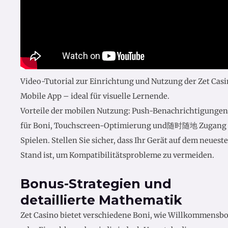
Video-Tutorial zur Einrichtung und Nutzung der Zet Cas
Mobile App – ideal für visuelle Lernende.
Vorteile der mobilen Nutzung: Push-Benachrichtigungen
für Boni, Touchscreen-Optimierung und随时随地 Zugang
Spielen. Stellen Sie sicher, dass Ihr Gerät auf dem neuest
Stand ist, um Kompatibilitätsprobleme zu vermeiden.
Bonus-Strategien und
detaillierte Mathematik
Zet Casino bietet verschiedene Boni, wie Willkommensb