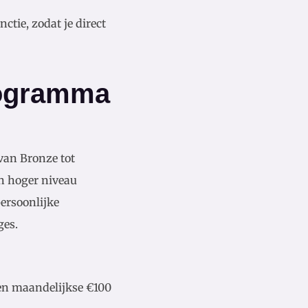
tie, zodat je direct
rogramma
van Bronze tot
en hoger niveau
persoonlijke
ges.
een maandelijkse €100