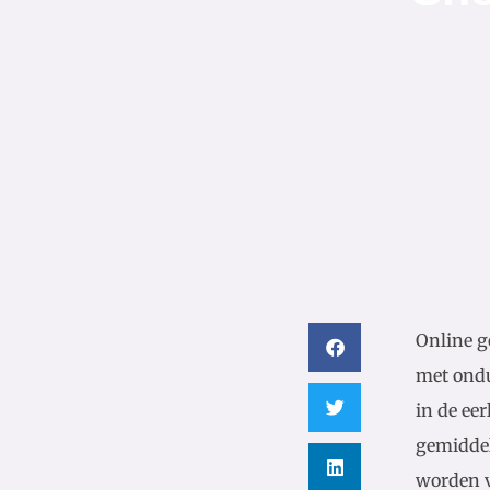
Online g
met ondu
in de ee
gemiddel
worden v