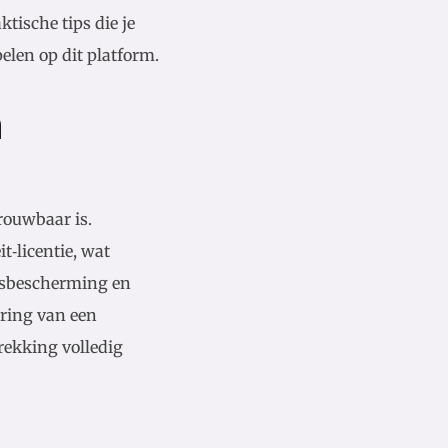
ktische tips die je
len op dit platform.
n
trouwbaar is.
t‑licentie, wat
ersbescherming en
ering van een
rekking volledig