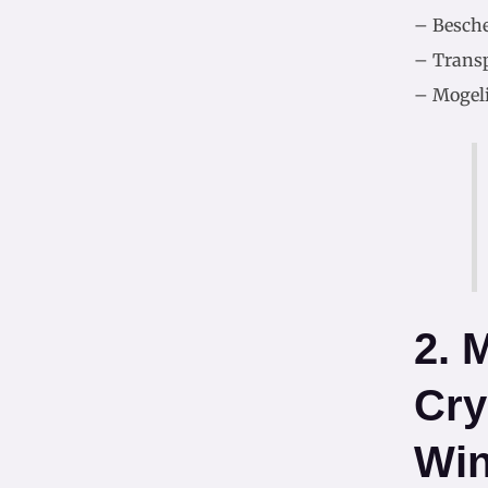
– Besche
– Transp
– Mogeli
2. 
Cry
Win