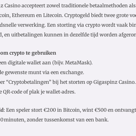
z Casino accepteert zowel traditionele betaalmethoden al
tcoin, Ethereum en Litecoin. Cryptogeld biedt twee grote vo
dsnelle verwerking. Een storting via crypto wordt vaak b
d, en uitbetalingen kunnen in dezelfde tijd worden afgero
om crypto te gebruiken
een digitale wallet aan (bijv. MetaMask).
de gewenste munt via een exchange.
teer “Cryptobetalingen” bij het storten op Gigaspinz Casino.
e QR‑code of plak je wallet‑adres.
ld
: Een speler stort €200 in Bitcoin, wint €500 en ontvang
0 minuten, zonder tussenkomst van een bank.