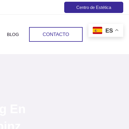
Centro de Estética
ES
CONTACTO
BLOG
ig En
pinz