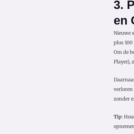
3. 
en 
Nieuwe s
plus 100 
Om de bo
Player), 
Daarnaas
verloren
zonder e
Tip
: Hou
opnemen 