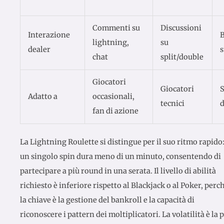
Commenti su
Discussioni
Interazione
B
lightning,
su
dealer
s
chat
split/double
Giocatori
Giocatori
S
Adatto a
occasionali,
tecnici
d
fan di azione
La Lightning Roulette si distingue per il suo ritmo rapido
un singolo spin dura meno di un minuto, consentendo di
partecipare a più round in una serata. Il livello di abilità
richiesto è inferiore rispetto al Blackjack o al Poker, perc
la chiave è la gestione del bankroll e la capacità di
riconoscere i pattern dei moltiplicatori. La volatilità è la 