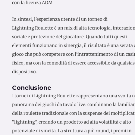
con la licenza ADM.
In sintesi, l’esperienza utente di un torneo di
Lightning Roulette è un mix di alta tecnologia, interazio
sociale e protezione del giocatore. Quando tutti questi
elementi funzionano in sinergia, il risultato è una serata 
gioco che può competere con l’intrattenimento di un cas
fisico, ma con la comodità di essere accessibile da qualsias
dispositivo.
Conclusione
I tornei di Lightning Roulette rappresentano una svolta n
panorama dei giochi da tavolo live: combinano la familiar
della roulette tradizionale con la suspense dei moltiplicat
“lightning”, creando un prodotto ad alta volatilità e alto
potenziale di vincita. La struttura a più round, i premi in