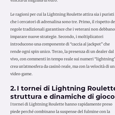
vincita di migliaia di euro.
Le ragioni per cui la Lightning Roulette attira sia i puristi
che i cercatori di adrenalina sono tre. Primo, il rispetto de
regole tradizionali garantisce che i veterani non debbano
imparare nuove strategie. Secondo, i moltiplicatori
introducono una componente di “caccia al jackpot” che
rende ogni spin unico. Terzo, la presenza di un dealer dal
vivo, con commenti in tempo reale sui numeri “lightning”
crea un’atmosfera da casinò reale, ma con la velocità di un
video‑game.
2. I tornei di Lightning Roulett
struttura e dinamiche di gioco
I tornei di Lightning Roulette hanno rapidamente preso
piede perché combinano la suspense del fulmine con la