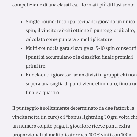
competizione di una classifica. I formati più diffusi sono:
Single‑round: tutti i partecipanti giocano un unico
spin; il vincitore è chi ottiene il punteggio più alto,
calcolato come puntata × moltiplicatore.
Multi‑round: la gara si svolge su 5‑10 spin consecuti
i punti si accumulano e la classifica finale premia i
primi tre.
Knock‑out: i giocatori sono divisi in gruppi; chi non
supera una soglia di punti viene eliminato, fino a u
finale a quattro.
Il punteggio è solitamente determinato da due fattori: la
vincita netta (in euro) e i “bonus lightning”. Ogni volta ch
un numero colpito paga, il giocatore riceve punti extra
proporzionali al moltiplicatore (es. 100 € vinti con 100x