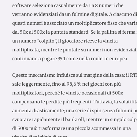
software seleziona casualmente da 1 a 8 numeri che
verranno evidenziati da un fulmine digitale. A ciascuno d
questi numeri è associato un moltiplicatore fisso che vari
dal 50x al 500x la puntata standard. Se la pallina si ferma
un numero “colpito”, il giocatore riceve la vincita
moltiplicata, mentre le puntate su numeri non evidenziat
continuano a pagare 35:1 come nella roulette europea.
Questo meccanismo influisce sul margine della casa: il RT
sale leggermente, fino al 98,6 % nei giochi con più
moltiplicatori, perché le vincite occasionali di 500x
compensano le perdite più frequenti. Tuttavia, la volatilit
aumenta drasticamente; una serie di spin senza fulmini 
svuotare rapidamente il bankroll, mentre un singolo col
di 500x può trasformare una piccola scommessa in una