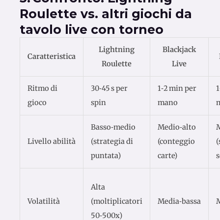
Roulette vs. altri giochi da
tavolo live con torneo
Lightning
Blackjack
Caratteristica
Roulette
Live
Ritmo di
30‑45 s per
1‑2 min per
1
gioco
spin
mano
Basso‑medio
Medio‑alto
Livello abilità
(strategia di
(conteggio
(
puntata)
carte)
Alta
Volatilità
(moltiplicatori
Media‑bassa
50‑500x)