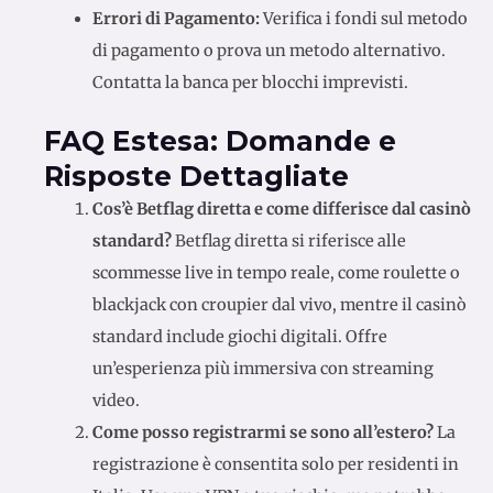
Errori di Pagamento:
Verifica i fondi sul metodo
di pagamento o prova un metodo alternativo.
Contatta la banca per blocchi imprevisti.
FAQ Estesa: Domande e
Risposte Dettagliate
Cos’è Betflag diretta e come differisce dal casinò
standard?
Betflag diretta si riferisce alle
scommesse live in tempo reale, come roulette o
blackjack con croupier dal vivo, mentre il casinò
standard include giochi digitali. Offre
un’esperienza più immersiva con streaming
video.
Come posso registrarmi se sono all’estero?
La
registrazione è consentita solo per residenti in