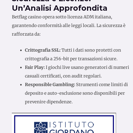
Un’Analisi Approfondita
Betflag casino opera sotto licenza ADM italiana,
garantendo conformità alle leggi locali. La sicurezza è
rafforzata da:
Crittografia SSL:
Tutti i dati sono protetti con
crittografia a 256-bit per transazioni sicure.
Fair Play:
I giochi live usano generatori di numeri
casuali certificati, con audit regolari.
Responsible Gambling:
Strumenti come limiti di
deposito e auto-esclusione sono disponibili per
prevenire dipendenze.