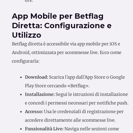
ore.
App Mobile per Betflag
Diretta: Configurazione e
Utilizzo
Betflag diretta è accessibile via app mobile per iOS e
Android, ottimizzata per scommesse live. Ecco come
configurarla:
Download:
Scarica l’app dall’App Store o Google
Play Store cercando «Betflag».
Installazione:
Segui le istruzioni di installazione
e concedi i permessi necessari per notifiche push.
Accesso:
Usa le credenziali di registrazione per
accedere direttamente alle scommesse live.
Funzionalità Live:
Naviga nelle sezioni come