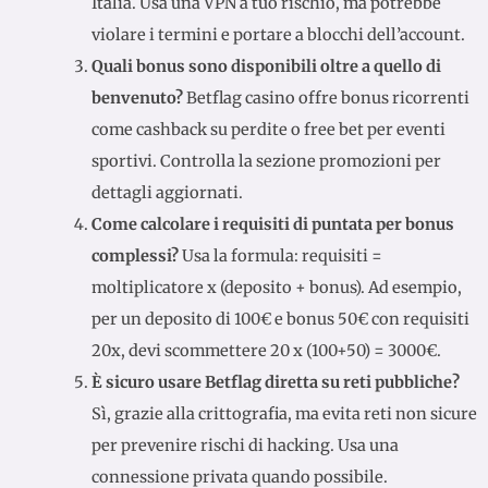
Italia. Usa una VPN a tuo rischio, ma potrebbe
violare i termini e portare a blocchi dell’account.
Quali bonus sono disponibili oltre a quello di
benvenuto?
Betflag casino offre bonus ricorrenti
come cashback su perdite o free bet per eventi
sportivi. Controlla la sezione promozioni per
dettagli aggiornati.
Come calcolare i requisiti di puntata per bonus
complessi?
Usa la formula: requisiti =
moltiplicatore x (deposito + bonus). Ad esempio,
per un deposito di 100€ e bonus 50€ con requisiti
20x, devi scommettere 20 x (100+50) = 3000€.
È sicuro usare Betflag diretta su reti pubbliche?
Sì, grazie alla crittografia, ma evita reti non sicure
per prevenire rischi di hacking. Usa una
connessione privata quando possibile.