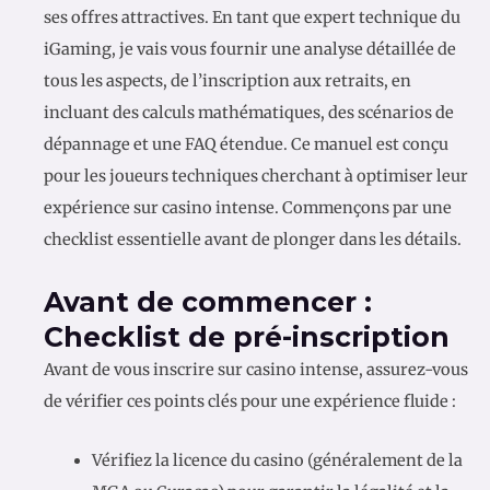
ses offres attractives. En tant que expert technique du
iGaming, je vais vous fournir une analyse détaillée de
tous les aspects, de l’inscription aux retraits, en
incluant des calculs mathématiques, des scénarios de
dépannage et une FAQ étendue. Ce manuel est conçu
pour les joueurs techniques cherchant à optimiser leur
expérience sur casino intense. Commençons par une
checklist essentielle avant de plonger dans les détails.
Avant de commencer :
Checklist de pré-inscription
Avant de vous inscrire sur casino intense, assurez-vous
de vérifier ces points clés pour une expérience fluide :
Vérifiez la licence du casino (généralement de la