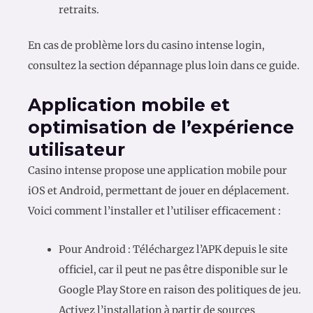
retraits.
En cas de problème lors du casino intense login,
consultez la section dépannage plus loin dans ce guide.
Application mobile et
optimisation de l’expérience
utilisateur
Casino intense propose une application mobile pour
iOS et Android, permettant de jouer en déplacement.
Voici comment l’installer et l’utiliser efficacement :
Pour Android : Téléchargez l’APK depuis le site
officiel, car il peut ne pas être disponible sur le
Google Play Store en raison des politiques de jeu.
Activez l’installation à partir de sources