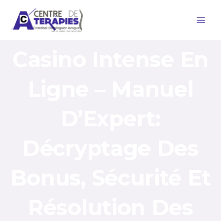
Ir
Main
al
Men
contenido
Casino Intense En
Ligne – Manuel
D’Expert:
Décryptage Des
Bonus, Sécurité Et
Résolution Des