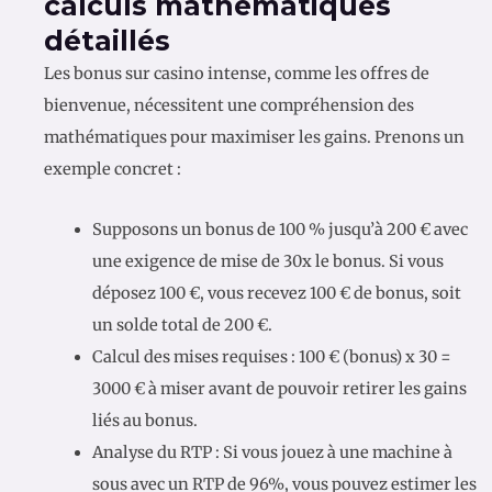
calculs mathématiques
détaillés
Les bonus sur casino intense, comme les offres de
bienvenue, nécessitent une compréhension des
mathématiques pour maximiser les gains. Prenons un
exemple concret :
Supposons un bonus de 100 % jusqu’à 200 € avec
une exigence de mise de 30x le bonus. Si vous
déposez 100 €, vous recevez 100 € de bonus, soit
un solde total de 200 €.
Calcul des mises requises : 100 € (bonus) x 30 =
3000 € à miser avant de pouvoir retirer les gains
liés au bonus.
Analyse du RTP : Si vous jouez à une machine à
sous avec un RTP de 96%, vous pouvez estimer les