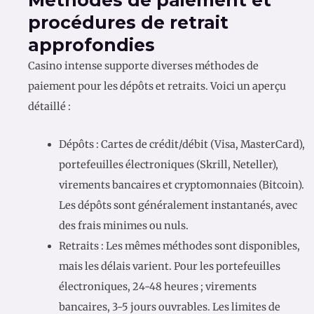
procédures de retrait
approfondies
Casino intense supporte diverses méthodes de
paiement pour les dépôts et retraits. Voici un aperçu
détaillé :
Dépôts : Cartes de crédit/débit (Visa, MasterCard),
portefeuilles électroniques (Skrill, Neteller),
virements bancaires et cryptomonnaies (Bitcoin).
Les dépôts sont généralement instantanés, avec
des frais minimes ou nuls.
Retraits : Les mêmes méthodes sont disponibles,
mais les délais varient. Pour les portefeuilles
électroniques, 24-48 heures ; virements
bancaires, 3-5 jours ouvrables. Les limites de