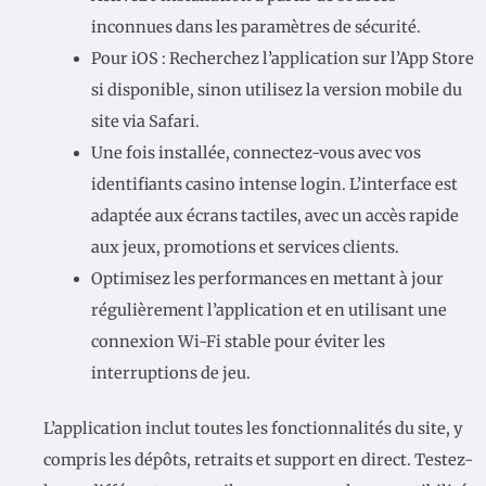
inconnues dans les paramètres de sécurité.
Pour iOS : Recherchez l’application sur l’App Store
si disponible, sinon utilisez la version mobile du
site via Safari.
Une fois installée, connectez-vous avec vos
identifiants casino intense login. L’interface est
adaptée aux écrans tactiles, avec un accès rapide
aux jeux, promotions et services clients.
Optimisez les performances en mettant à jour
régulièrement l’application et en utilisant une
connexion Wi-Fi stable pour éviter les
interruptions de jeu.
L’application inclut toutes les fonctionnalités du site, y
compris les dépôts, retraits et support en direct. Testez-