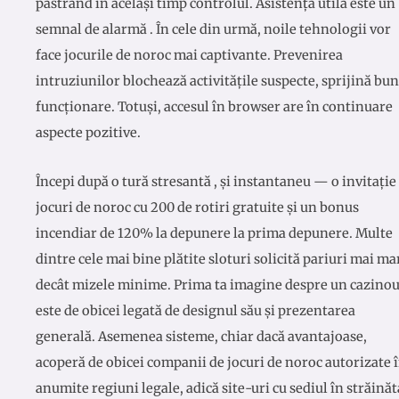
păstrând în același timp controlul. Asistența utilă este un
semnal de alarmă . În cele din urmă, noile tehnologii vor
face jocurile de noroc mai captivante. Prevenirea
intruziunilor blochează activitățile suspecte, sprijină bu
funcționare. Totuși, accesul în browser are în continuare
aspecte pozitive.
Începi după o tură stresantă , și instantaneu — o invitație 
jocuri de noroc cu 200 de rotiri gratuite și un bonus
incendiar de 120% la depunere la prima depunere. Multe
dintre cele mai bine plătite sloturi solicită pariuri mai ma
decât mizele minime. Prima ta imagine despre un cazino
este de obicei legată de designul său și prezentarea
generală. Asemenea sisteme, chiar dacă avantajoase,
acoperă de obicei companii de jocuri de noroc autorizate 
anumite regiuni legale, adică site-uri cu sediul în străinăt