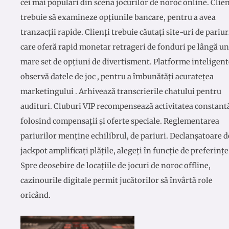
cei mai populari din scena jocurilor de noroc online. Clien
trebuie să examineze opțiunile bancare, pentru a avea
tranzacții rapide. Clienți trebuie căutați site-uri de pariur
care oferă rapid monetar retrageri de fonduri pe lângă un
mare set de opțiuni de divertisment. Platforme inteligent
observă datele de joc , pentru a îmbunătăți acuratețea
marketingului . Arhivează transcrierile chatului pentru
audituri. Cluburi VIP recompensează activitatea constant
folosind compensații și oferte speciale. Reglementarea
pariurilor menține echilibrul, de pariuri. Declanșatoare d
jackpot amplificați plățile, alegeți în funcție de preferințe
Spre deosebire de locațiile de jocuri de noroc offline,
cazinourile digitale permit jucătorilor să învârtă role
oricând.