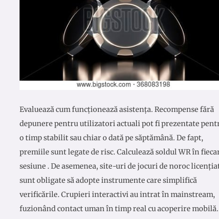
Evaluează cum funcționează asistența. Recompense fără
depunere pentru utilizatori actuali pot fi prezentate pent
o timp stabilit sau chiar o dată pe săptămână. De fapt,
premiile sunt legate de risc. Calculează soldul WR în fieca
sesiune . De asemenea, site-uri de jocuri de noroc licenția
sunt obligate să adopte instrumente care simplifică
verificările. Crupieri interactivi au intrat în mainstream,
fuzionând contact uman în timp real cu acoperire mobilă.