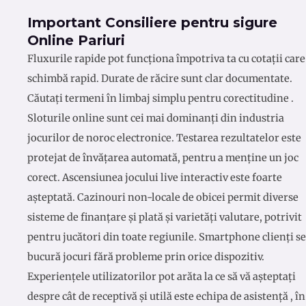
Important Consiliere pentru sigure
Online Pariuri
Fluxurile rapide pot funcționa împotriva ta cu cotații care
schimbă rapid. Durate de răcire sunt clar documentate.
Căutați termeni în limbaj simplu pentru corectitudine .
Sloturile online sunt cei mai dominanți din industria
jocurilor de noroc electronice. Testarea rezultatelor este
protejat de învățarea automată, pentru a menține un joc
corect. Ascensiunea jocului live interactiv este foarte
așteptată. Cazinouri non-locale de obicei permit diverse
sisteme de finanțare și plată și varietăți valutare, potrivit
pentru jucători din toate regiunile. Smartphone clienți se
bucură jocuri fără probleme prin orice dispozitiv.
Experiențele utilizatorilor pot arăta la ce să vă așteptați
despre cât de receptivă și utilă este echipa de asistență , în