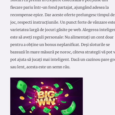
Sloturi cu premii în creștere colectează o porțiune din
fiecare pariu într-un fond partajat, ajungând adesea la
recompense epice. Dar aceste oferte prelungesc timpul de
joc, respecti instrucțiunile. Un punct forte de vânzare est
varietatea largă de jocuri găsite pe web. Alegerea intelige
este să aveți reguli personale: Nu alimentați un cont doar
pentru a obține un bonus neplanificat. Deși sloturile se
bazează în mare măsură pe noroc, câteva strategii vă pot 
pot ajuta să jucați mai inteligent. Dacă un cazinou pare gr
sau lent, acesta este un semn rău.