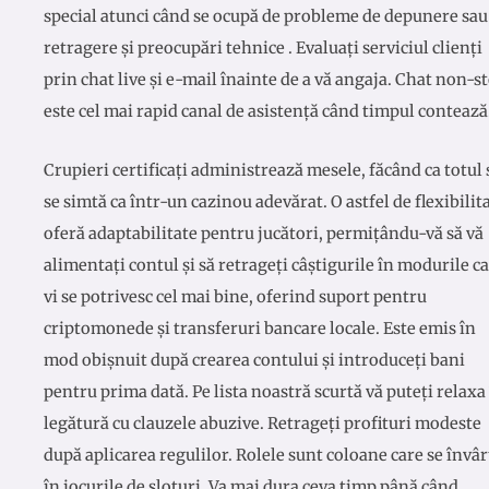
special atunci când se ocupă de probleme de depunere sau
retragere și preocupări tehnice . Evaluați serviciul clienți
prin chat live și e-mail înainte de a vă angaja. Chat non-s
este cel mai rapid canal de asistență când timpul contează
Crupieri certificați administrează mesele, făcând ca totul 
se simtă ca într-un cazinou adevărat. O astfel de flexibilit
oferă adaptabilitate pentru jucători, permițându-vă să vă
alimentați contul și să retrageți câștigurile în modurile c
vi se potrivesc cel mai bine, oferind suport pentru
criptomonede și transferuri bancare locale. Este emis în
mod obișnuit după crearea contului și introduceți bani
pentru prima dată. Pe lista noastră scurtă vă puteți relaxa
legătură cu clauzele abuzive. Retrageți profituri modeste
după aplicarea regulilor. Rolele sunt coloane care se învâr
în jocurile de sloturi. Va mai dura ceva timp până când