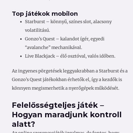
Top játékok mobilon
Starburst – könnyű, színes slot, alacsony
volatilitású.
Gonzo’s Quest – kalandot ígér, egyedi
“avalanche” mechanikával.
Live Blackjack – élő osztóval, valós időben.
Az ingyenes pörgetések leggyakrabban a Starburst és a
Gonzo’s Quest játékokban érhetők el, így a kezdők is
könnyen megismerhetik a nyerőgépek működését.
Felelősségteljes játék –
Hogyan maradjunk kontroll
alatt?