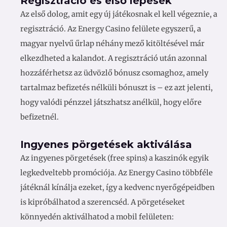
Regisztráció és első lépések
Az első dolog, amit egy új játékosnak el kell végeznie, a
regisztráció. Az Energy Casino felülete egyszerű, a
magyar nyelvű űrlap néhány mező kitöltésével már
elkezdheted a kalandot. A regisztráció után azonnal
hozzáférhetsz az üdvözlő bónusz csomaghoz, amely
tartalmaz befizetés nélküli bónuszt is – ez azt jelenti,
hogy valódi pénzzel játszhatsz anélkül, hogy előre
befizetnél.
Ingyenes pörgetések aktiválása
Az ingyenes pörgetések (free spins) a kaszinók egyik
legkedveltebb promóciója. Az Energy Casino többféle
játéknál kínálja ezeket, így a kedvenc nyerőgépeidben
is kipróbálhatod a szerencséd. A pörgetéseket
könnyedén aktiválhatod a mobil felületen: