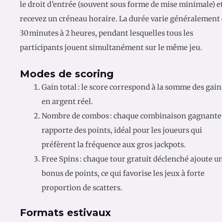
le droit d’entrée (souvent sous forme de mise minimale) e
recevez un créneau horaire. La durée varie généralement
30 minutes à 2 heures, pendant lesquelles tous les
participants jouent simultanément sur le même jeu.
Modes de scoring
Gain total : le score correspond à la somme des gain
en argent réel.
Nombre de combos : chaque combinaison gagnante
rapporte des points, idéal pour les joueurs qui
préfèrent la fréquence aux gros jackpots.
Free Spins : chaque tour gratuit déclenché ajoute u
bonus de points, ce qui favorise les jeux à forte
proportion de scatters.
Formats estivaux