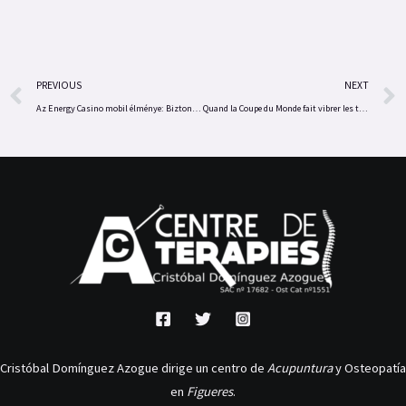
Prev
PREVIOUS
NEXT
Az Energy Casino mobil élménye: Biztonságos fizetés és ingyenes pörgetések egy helyen
Quand la Coupe du Monde fait vibrer les tables : stratégies de cashback et paris football dans les casinos modernes
Cristóbal Domínguez Azogue dirige un centro de
Acupuntura
y Osteopatía
en
Figueres
.