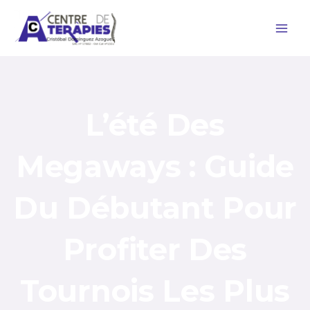
Ir
Main
al
Men
contenido
L’été Des
Megaways : Guide
Du Débutant Pour
Profiter Des
Tournois Les Plus