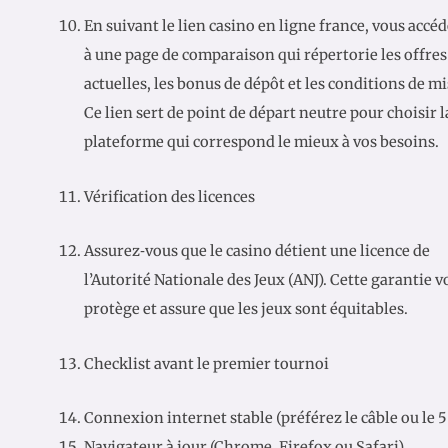
En suivant le lien casino en ligne france, vous accé
à une page de comparaison qui répertorie les offres
actuelles, les bonus de dépôt et les conditions de mi
Ce lien sert de point de départ neutre pour choisir l
plateforme qui correspond le mieux à vos besoins.
Vérification des licences
Assurez‑vous que le casino détient une licence de
l’Autorité Nationale des Jeux (ANJ). Cette garantie v
protège et assure que les jeux sont équitables.
Checklist avant le premier tournoi
Connexion internet stable (préférez le câble ou le 5 
Navigateur à jour (Chrome, Firefox ou Safari).