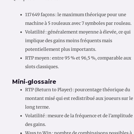
117 649 façons : le maximum théorique pour une
machine à 5 rouleaux avec 7 symboles par rouleau.
Volatilité : généralement moyenne à élevée, ce qui
implique des gains moins fréquents mais
potentiellement plus importants.
RTP moyen : entre 95 % et 96,5 %, comparable aux
slots classiques.
Mini‑glossaire
RTP (Return to Player) : pourcentage théorique du
montant misé qui est redistribué aux joueurs sur le
long terme.
Volatilité : mesure de la fréquence et de l’amplitude
des gains.
Ways to Win : nombre de combinaisons possibles à