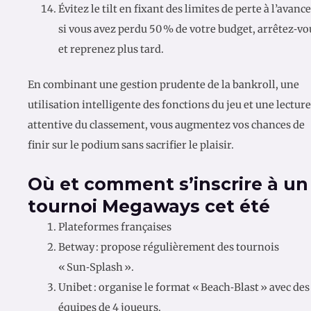
Évitez le tilt en fixant des limites de perte à l’avance 
si vous avez perdu 50 % de votre budget, arrêtez‑vo
et reprenez plus tard.
En combinant une gestion prudente de la bankroll, une
utilisation intelligente des fonctions du jeu et une lecture
attentive du classement, vous augmentez vos chances de
finir sur le podium sans sacrifier le plaisir.
Où et comment s’inscrire à un
tournoi Megaways cet été
Plateformes françaises
Betway : propose régulièrement des tournois
« Sun‑Splash ».
Unibet : organise le format « Beach‑Blast » avec des
équipes de 4 joueurs.