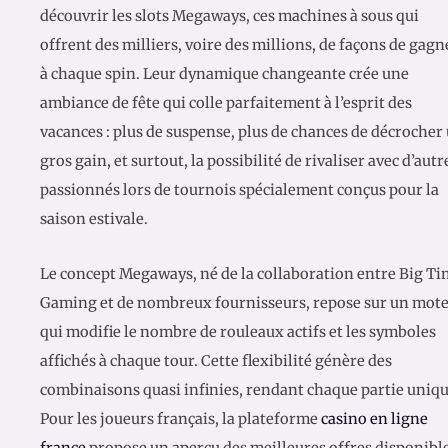
découvrir les slots Megaways, ces machines à sous qui
offrent des milliers, voire des millions, de façons de gagn
à chaque spin. Leur dynamique changeante crée une
ambiance de fête qui colle parfaitement à l’esprit des
vacances : plus de suspense, plus de chances de décrocher
gros gain, et surtout, la possibilité de rivaliser avec d’autr
passionnés lors de tournois spécialement conçus pour la
saison estivale.
Le concept Megaways, né de la collaboration entre Big T
Gaming et de nombreux fournisseurs, repose sur un mot
qui modifie le nombre de rouleaux actifs et les symboles
affichés à chaque tour. Cette flexibilité génère des
combinaisons quasi infinies, rendant chaque partie uniqu
Pour les joueurs français, la plateforme
casino en ligne
france
propose un aperçu des meilleures offres disponible