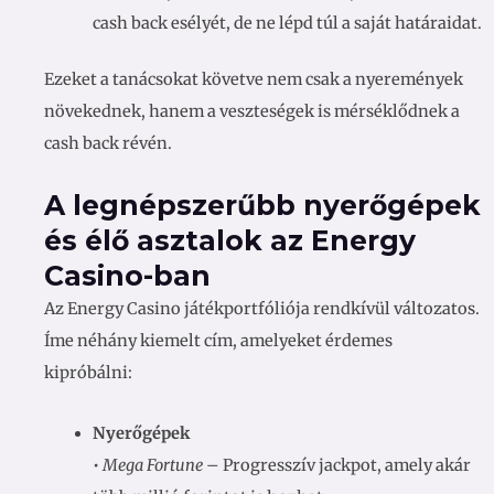
cash back esélyét, de ne lépd túl a saját határaidat.
Ezeket a tanácsokat követve nem csak a nyeremények
növekednek, hanem a veszteségek is mérséklődnek a
cash back révén.
A legnépszerűbb nyerőgépek
és élő asztalok az Energy
Casino-ban
Az Energy Casino játékportfóliója rendkívül változatos.
Íme néhány kiemelt cím, amelyeket érdemes
kipróbálni:
Nyerőgépek
•
Mega Fortune
– Progresszív jackpot, amely akár