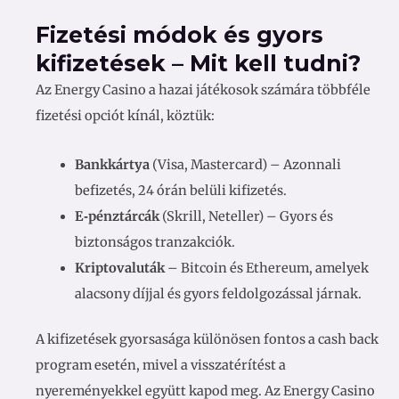
Fizetési módok és gyors
kifizetések – Mit kell tudni?
Az Energy Casino a hazai játékosok számára többféle
fizetési opciót kínál, köztük:
Bankkártya
(Visa, Mastercard) – Azonnali
befizetés, 24 órán belüli kifizetés.
E‑pénztárcák
(Skrill, Neteller) – Gyors és
biztonságos tranzakciók.
Kriptovaluták
– Bitcoin és Ethereum, amelyek
alacsony díjjal és gyors feldolgozással járnak.
A kifizetések gyorsasága különösen fontos a cash back
program esetén, mivel a visszatérítést a
nyereményekkel együtt kapod meg. Az Energy Casino