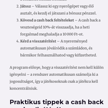
Játssz
– Válassz ki egy nyerőgépet vagy élő
asztalt, és kezdj el játszani a bónusz pénzzel.
Kövesd a cash back feltételeket
– A cash back a
veszteségeid 10%-át visszaadja, ha a heti
forgalmad meghaladja a 10 000 Ft-ot.
Kérd a visszatérítést
– A nyereményed
automatikusan jóváíródik a számládon, és
bármikor felhasználhatod vagy kifizetheted.
A program előnye, hogy a visszatérítést nem kell külön
igényelni – a rendszer automatikusan számolja ki a
jogosultságot, így a játékosoknak csak a játékra kell
koncentrálniuk.
Praktikus tippek a cash back