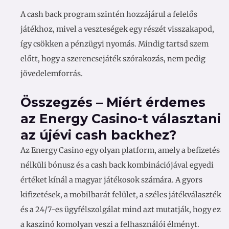
A cash back program szintén hozzájárul a felelős
játékhoz, mivel a veszteségek egy részét visszakapod,
így csökken a pénzügyi nyomás. Mindig tartsd szem
előtt, hogy a szerencsejáték szórakozás, nem pedig
jövedelemforrás.
Összegzés – Miért érdemes
az Energy Casino-t választani
az újévi cash backhez?
Az Energy Casino egy olyan platform, amely a befizetés
nélküli bónusz és a cash back kombinációjával egyedi
értéket kínál a magyar játékosok számára. A gyors
kifizetések, a mobilbarát felület, a széles játékválaszték
és a 24/7-es ügyfélszolgálat mind azt mutatják, hogy ez
a kaszinó komolyan veszi a felhasználói élményt.