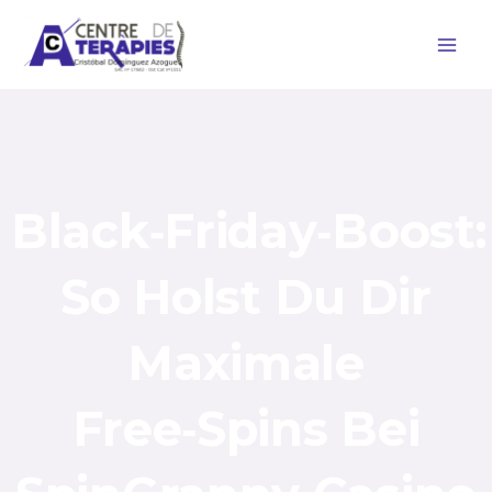
Ir
Main
al
Men
contenido
Black‑Friday‑Boost:
So Holst Du Dir
Maximale
Free‑Spins Bei