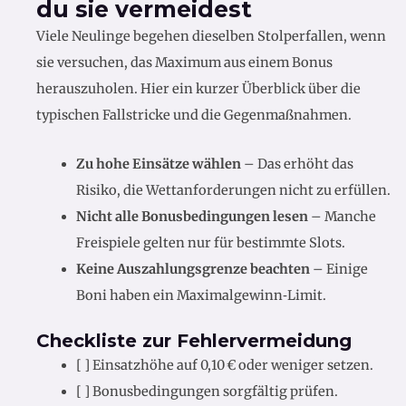
du sie vermeidest
Viele Neulinge begehen dieselben Stolperfallen, wenn
sie versuchen, das Maximum aus einem Bonus
herauszuholen. Hier ein kurzer Überblick über die
typischen Fallstricke und die Gegenmaßnahmen.
Zu hohe Einsätze wählen
– Das erhöht das
Risiko, die Wettanforderungen nicht zu erfüllen.
Nicht alle Bonusbedingungen lesen
– Manche
Freispiele gelten nur für bestimmte Slots.
Keine Auszahlungsgrenze beachten
– Einige
Boni haben ein Maximalgewinn‑Limit.
Checkliste zur Fehlervermeidung
[ ] Einsatzhöhe auf 0,10 € oder weniger setzen.
[ ] Bonusbedingungen sorgfältig prüfen.