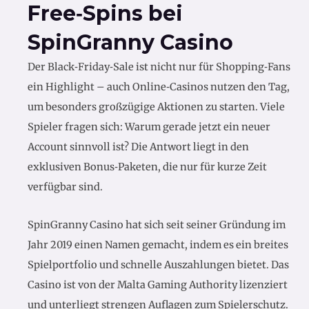
Free‑Spins bei
SpinGranny Casino
Der Black‑Friday‑Sale ist nicht nur für Shopping‑Fans
ein Highlight – auch Online‑Casinos nutzen den Tag,
um besonders großzügige Aktionen zu starten. Viele
Spieler fragen sich: Warum gerade jetzt ein neuer
Account sinnvoll ist? Die Antwort liegt in den
exklusiven Bonus‑Paketen, die nur für kurze Zeit
verfügbar sind.
SpinGranny Casino hat sich seit seiner Gründung im
Jahr 2019 einen Namen gemacht, indem es ein breites
Spielportfolio und schnelle Auszahlungen bietet. Das
Casino ist von der Malta Gaming Authority lizenziert
und unterliegt strengen Auflagen zum Spielerschutz.