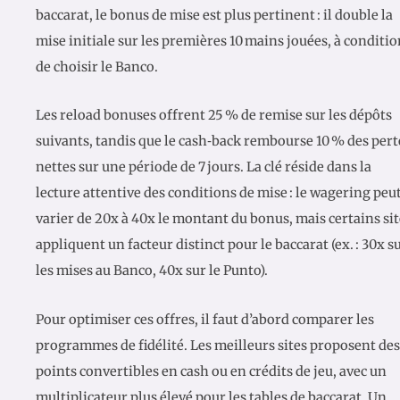
baccarat, le bonus de mise est plus pertinent : il double la
mise initiale sur les premières 10 mains jouées, à conditi
de choisir le Banco.
Les reload bonuses offrent 25 % de remise sur les dépôts
suivants, tandis que le cash‑back rembourse 10 % des pert
nettes sur une période de 7 jours. La clé réside dans la
lecture attentive des conditions de mise : le wagering peu
varier de 20x à 40x le montant du bonus, mais certains sit
appliquent un facteur distinct pour le baccarat (ex. : 30x s
les mises au Banco, 40x sur le Punto).
Pour optimiser ces offres, il faut d’abord comparer les
programmes de fidélité. Les meilleurs sites proposent des
points convertibles en cash ou en crédits de jeu, avec un
multiplicateur plus élevé pour les tables de baccarat. Un