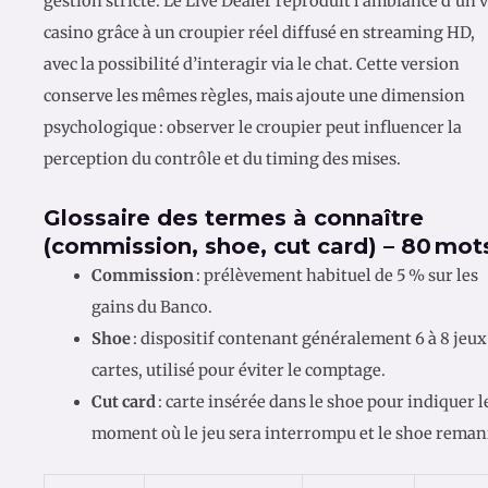
gestion stricte. Le Live Dealer reproduit l’ambiance d’un v
casino grâce à un croupier réel diffusé en streaming HD,
avec la possibilité d’interagir via le chat. Cette version
conserve les mêmes règles, mais ajoute une dimension
psychologique : observer le croupier peut influencer la
perception du contrôle et du timing des mises.
Glossaire des termes à connaître
(commission, shoe, cut card) – 80 mot
Commission
: prélèvement habituel de 5 % sur les
gains du Banco.
Shoe
: dispositif contenant généralement 6 à 8 jeux
cartes, utilisé pour éviter le comptage.
Cut card
: carte insérée dans le shoe pour indiquer l
moment où le jeu sera interrompu et le shoe reman