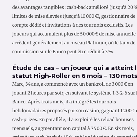
des avantages tangibles : cash‑back amélioré (jusqu’à 20 %
limites de mise élevées (jusqu’à 10 000 €), gestionnaire de
compte dédié et invitations à des tournois exclusifs. Les
joueurs qui accumulent plus de 50 000 € de mise annuelle
accèdent généralement au niveau Platinum, où le taux de
commission sur le Banco peut être réduit à 3 %.
Étude de cas – un joueur qui a atteint 
statut High‑Roller en 6 mois – 130 mot
Marc, 34 ans, a commencé avec un bankroll de 3 000 € en
jouant 2 heures par soir, en suivant le système 1‑3‑2‑6 sur 
Banco. Après trois mois, il a intégré les tournois
hebdomadaires proposés par son casino, gagnant 1 200 € 
cash‑prizes. En parallèle, il a exploité les reload bonuses
mensuels, augmentant son capital à 7 500 €. En six mois,