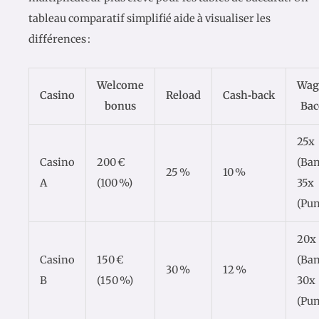
tableau comparatif simplifié aide à visualiser les
différences :
Welcome
Wag
Casino
Reload
Cash‑back
bonus
Bac
25x
Casino
200 €
(Ban
25 %
10 %
A
(100 %)
35x
(Pun
20x
Casino
150 €
(Ban
30 %
12 %
B
(150 %)
30x
(Pun