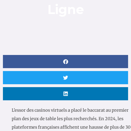
Ligne
L’essor des casinos virtuels a placé le baccarat au premier
plan des jeux de table les plus recherchés. En 2024, les
plateformes françaises affichent une hausse de plus de 3