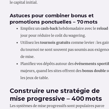
le capital initial.
Astuces pour combiner bonus et
promotions ponctuelles – 70 mots
Empilez un
cash‑back
hebdomadaire avec le
reload
jour pour réduire le coût du wagering.
Utilisez les
tournois gratuits
comme levier : les gai
du tournoi ne sont souvent pas soumis aux exigenc
de mise.
Planifiez vos dépôts autour des
événements sporti
majeurs, quand les sites offrent des
bonus double
s
les jeux de table.
Construire une stratégie de
mise progressive – 400 mots
Les systèmes de mise progressifs sont populaires parce