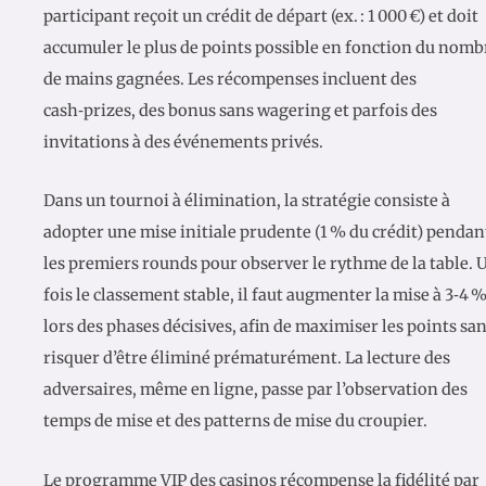
participant reçoit un crédit de départ (ex. : 1 000 €) et doit
accumuler le plus de points possible en fonction du nomb
de mains gagnées. Les récompenses incluent des
cash‑prizes, des bonus sans wagering et parfois des
invitations à des événements privés.
Dans un tournoi à élimination, la stratégie consiste à
adopter une mise initiale prudente (1 % du crédit) pendan
les premiers rounds pour observer le rythme de la table. 
fois le classement stable, il faut augmenter la mise à 3‑4 
lors des phases décisives, afin de maximiser les points sa
risquer d’être éliminé prématurément. La lecture des
adversaires, même en ligne, passe par l’observation des
temps de mise et des patterns de mise du croupier.
Le programme VIP des casinos récompense la fidélité par