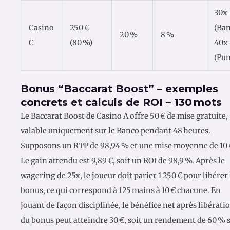
30x
Casino
250 €
(Ban
20 %
8 %
C
(80 %)
40x
(Pun
Bonus “Baccarat Boost” – exemples
concrets et calculs de ROI – 130 mots
Le Baccarat Boost de Casino A offre 50 € de mise gratuite,
valable uniquement sur le Banco pendant 48 heures.
Supposons un RTP de 98,94 % et une mise moyenne de 10 
Le gain attendu est 9,89 €, soit un ROI de 98,9 %. Après le
wagering de 25x, le joueur doit parier 1 250 € pour libérer 
bonus, ce qui correspond à 125 mains à 10 € chacune. En
jouant de façon disciplinée, le bénéfice net après libérati
du bonus peut atteindre 30 €, soit un rendement de 60 % 