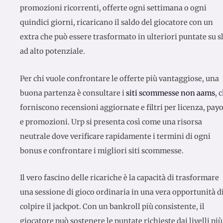
promozioni ricorrenti, offerte ogni settimana o ogni
quindici giorni, ricaricano il saldo del giocatore con un
extra che può essere trasformato in ulteriori puntate su s
ad alto potenziale.
Per chi vuole confrontare le offerte più vantaggiose, una
buona partenza è consultare i
siti scommesse non aams
, 
forniscono recensioni aggiornate e filtri per licenza, pay
e promozioni. Urp si presenta così come una risorsa
neutrale dove verificare rapidamente i termini di ogni
bonus e confrontare i migliori siti scommesse.
Il vero fascino delle ricariche è la capacità di trasformare
una sessione di gioco ordinaria in una vera opportunità d
colpire il jackpot. Con un bankroll più consistente, il
giocatore può sostenere le puntate richieste dai livelli più