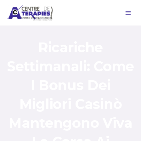
Ir
Main
al
Men
contenido
Ricariche
Settimanali: Come
I Bonus Dei
Migliori Casinò
Mantengono Viva