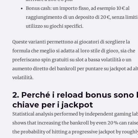
Bonus cash: un importo fisso, ad esempio 10 € al
raggiungimento di un deposito di 20 €, senza limiti
utilizzo su giochi specifici.
Queste varianti permettono ai giocatori di scegliere la
formula che meglio si adatta al loro stile di gioco, sia che
preferiscano spin gratuiti su slot a bassa volatilità o un
aumento diretto del bankroll per puntare su jackpot ad al
volatilità.
2. Perché i reload bonus sono 
chiave per i jackpot
Statistical analysis performed by independent gaming la
shows that increasing the bankroll by even 20 % can rais
the probability of hitting a progressive jackpot by roughl