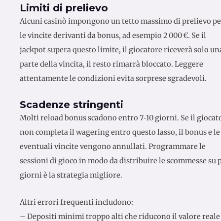
Limiti di prelievo
Alcuni casinò impongono un tetto massimo di prelievo pe
le vincite derivanti da bonus, ad esempio 2 000 €. Se il
jackpot supera questo limite, il giocatore riceverà solo un
parte della vincita, il resto rimarrà bloccato. Leggere
attentamente le condizioni evita sorprese sgradevoli.
Scadenze stringenti
Molti reload bonus scadono entro 7‑10 giorni. Se il giocat
non completa il wagering entro questo lasso, il bonus e le
eventuali vincite vengono annullati. Programmare le
sessioni di gioco in modo da distribuire le scommesse su 
giorni è la strategia migliore.
Altri errori frequenti includono:
– Depositi minimi troppo alti che riducono il valore reale