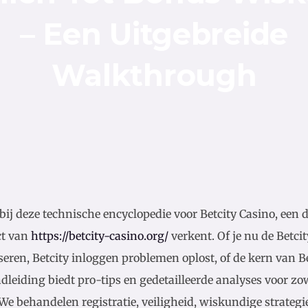
– Een Uitgebreide
Walkthrough
ij deze technische encyclopedie voor Betcity Casino, een 
ct van
https://betcity-casino.org/
verkent. Of je nu de Betcit
seren, Betcity inloggen problemen oplost, of de kern van Be
dleiding biedt pro-tips en gedetailleerde analyses voor zo
 We behandelen registratie, veiligheid, wiskundige strateg