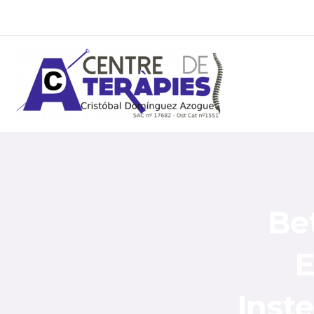
Ir
al
contenido
Be
E
Inst