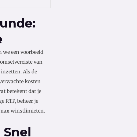
kunde:
e
en we een voorbeeld
 omsetvereiste van
inzetten. Als de
e verwachte kosten
at betekent dat je
ge RTP, beheer je
 max winstlimieten.
 Snel