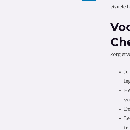
visuele 
Voo
Che
Zorg erv
Je
le
He
ve
Do
Le
te