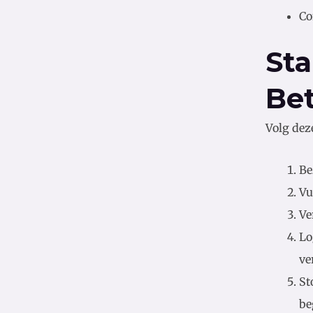
Co
Sta
Bet
Volg dez
Be
Vu
Ve
Lo
ve
St
be