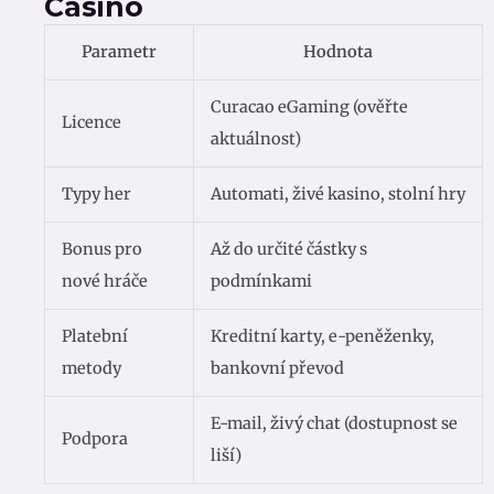
Casino
Parametr
Hodnota
Curacao eGaming (ověřte
Licence
aktuálnost)
Typy her
Automati, živé kasino, stolní hry
Bonus pro
Až do určité částky s
nové hráče
podmínkami
Platební
Kreditní karty, e-peněženky,
metody
bankovní převod
E-mail, živý chat (dostupnost se
Podpora
liší)