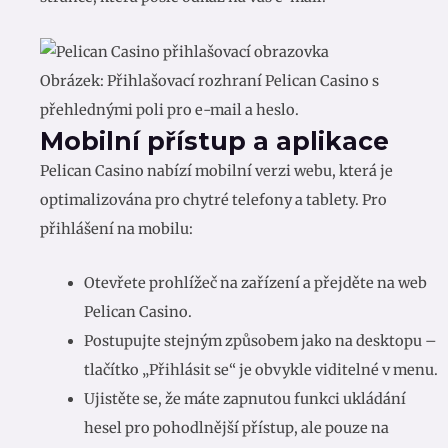
Obrázek: Přihlašovací rozhraní Pelican Casino s
přehlednými poli pro e-mail a heslo.
Mobilní přístup a aplikace
Pelican Casino nabízí mobilní verzi webu, která je
optimalizována pro chytré telefony a tablety. Pro
přihlášení na mobilu:
Otevřete prohlížeč na zařízení a přejděte na web
Pelican Casino.
Postupujte stejným způsobem jako na desktopu –
tlačítko „Přihlásit se“ je obvykle viditelné v menu.
Ujistěte se, že máte zapnutou funkci ukládání
hesel pro pohodlnější přístup, ale pouze na