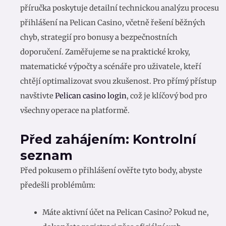
příručka poskytuje detailní technickou analýzu procesu
přihlášení na Pelican Casino, včetně řešení běžných
chyb, strategií pro bonusy a bezpečnostních
doporučení. Zaměřujeme se na praktické kroky,
matematické výpočty a scénáře pro uživatele, kteří
chtějí optimalizovat svou zkušenost. Pro přímý přístup
navštivte
Pelican casino login
, což je klíčový bod pro
všechny operace na platformě.
Před zahájením: Kontrolní
seznam
Před pokusem o přihlášení ověřte tyto body, abyste
předešli problémům:
Máte aktivní účet na Pelican Casino? Pokud ne,