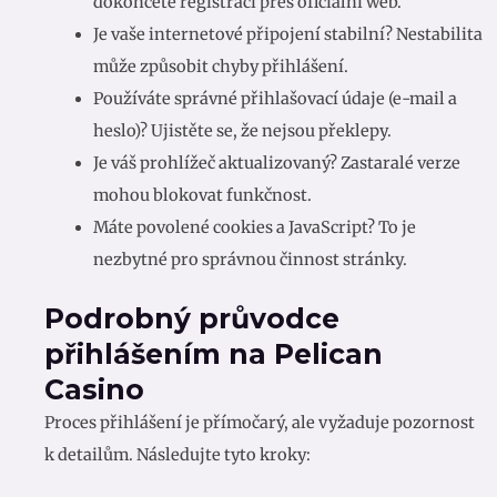
dokončete registraci přes oficiální web.
Je vaše internetové připojení stabilní? Nestabilita
může způsobit chyby přihlášení.
Používáte správné přihlašovací údaje (e-mail a
heslo)? Ujistěte se, že nejsou překlepy.
Je váš prohlížeč aktualizovaný? Zastaralé verze
mohou blokovat funkčnost.
Máte povolené cookies a JavaScript? To je
nezbytné pro správnou činnost stránky.
Podrobný průvodce
přihlášením na Pelican
Casino
Proces přihlášení je přímočarý, ale vyžaduje pozornost
k detailům. Následujte tyto kroky: