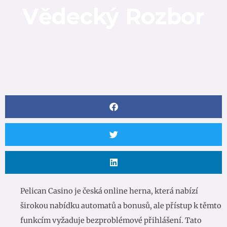
Vědecký Rozbor
Pelican Casino je česká online herna, která nabízí
širokou nabídku automatů a bonusů, ale přístup k těmto
funkcím vyžaduje bezproblémové přihlášení. Tato