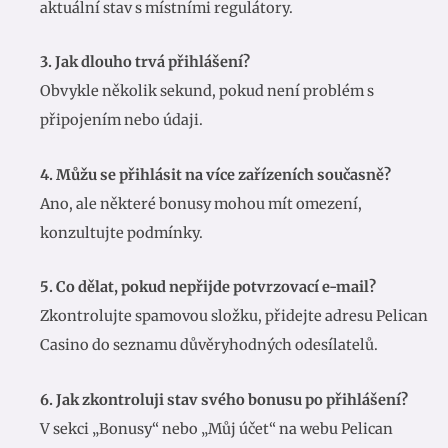
aktuální stav s místními regulátory.
3. Jak dlouho trvá přihlášení?
Obvykle několik sekund, pokud není problém s
připojením nebo údaji.
4. Můžu se přihlásit na více zařízeních současně?
Ano, ale některé bonusy mohou mít omezení,
konzultujte podmínky.
5. Co dělat, pokud nepřijde potvrzovací e-mail?
Zkontrolujte spamovou složku, přidejte adresu Pelican
Casino do seznamu důvěryhodných odesílatelů.
6. Jak zkontroluji stav svého bonusu po přihlášení?
V sekci „Bonusy“ nebo „Můj účet“ na webu Pelican