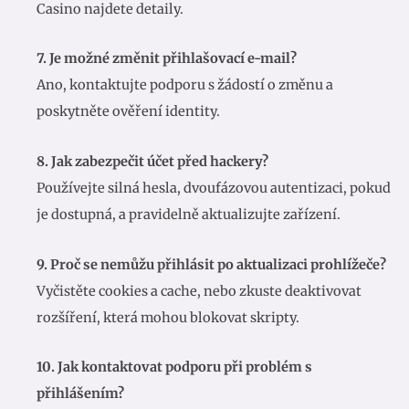
Casino najdete detaily.
7. Je možné změnit přihlašovací e-mail?
Ano, kontaktujte podporu s žádostí o změnu a
poskytněte ověření identity.
8. Jak zabezpečit účet před hackery?
Používejte silná hesla, dvoufázovou autentizaci, pokud
je dostupná, a pravidelně aktualizujte zařízení.
9. Proč se nemůžu přihlásit po aktualizaci prohlížeče?
Vyčistěte cookies a cache, nebo zkuste deaktivovat
rozšíření, která mohou blokovat skripty.
10. Jak kontaktovat podporu při problém s
přihlášením?