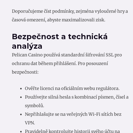
Doporučujeme číst podmínky, zejména vyloučené hry a
časová omezení, abyste maximalizovali zisk.
Bezpečnost a technická
analýza
Pelican Casino používá standardní šifrování SSL pro
ochranu dat během přihlášení. Pro posouzení
bezpečnosti:
Ověřte licenci na oficiálním webu regulátora.
Používejte silná hesla s kombinací písmen, čísel a
symbolů.
Nepřihlašujte se na veřejných Wi-Fi sítích bez
VPN.
Pravidelně kontrolujte historii svého účtu na