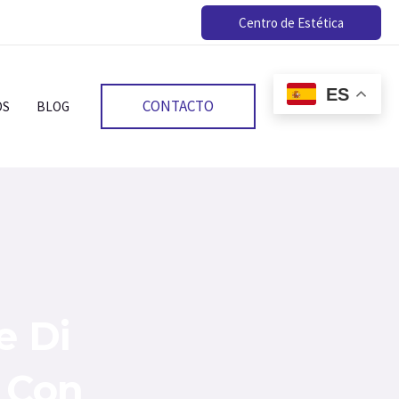
Centro de Estética
ES
CONTACTO
OS
BLOG
e Di
 Con