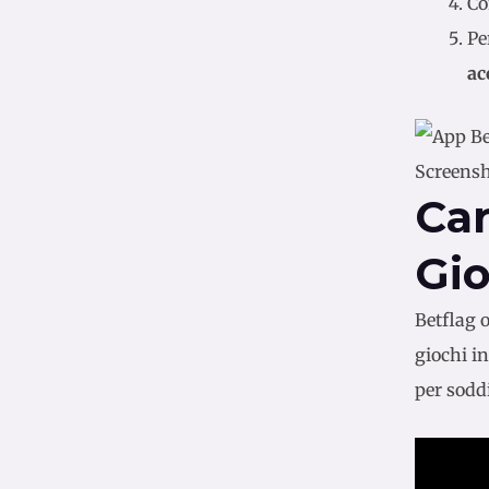
Co
Pe
ac
Screensho
Car
Gio
Betflag 
giochi i
per soddi