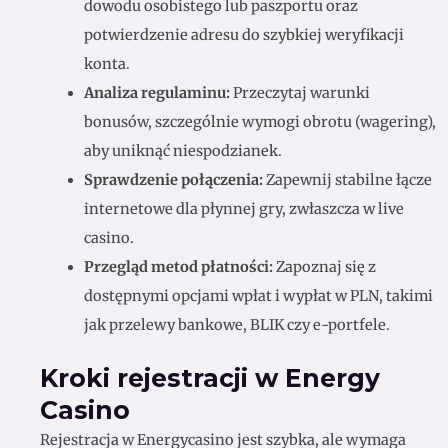
dowodu osobistego lub paszportu oraz
potwierdzenie adresu do szybkiej weryfikacji
konta.
Analiza regulaminu:
Przeczytaj warunki
bonusów, szczególnie wymogi obrotu (wagering),
aby uniknąć niespodzianek.
Sprawdzenie połączenia:
Zapewnij stabilne łącze
internetowe dla płynnej gry, zwłaszcza w live
casino.
Przegląd metod płatności:
Zapoznaj się z
dostępnymi opcjami wpłat i wypłat w PLN, takimi
jak przelewy bankowe, BLIK czy e-portfele.
Kroki rejestracji w Energy
Casino
Rejestracja w Energycasino jest szybka, ale wymaga