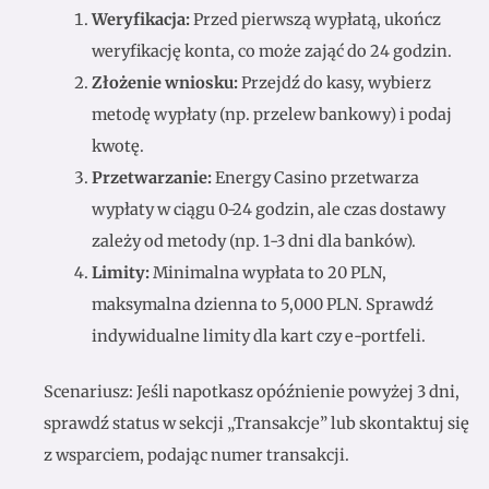
Weryfikacja:
Przed pierwszą wypłatą, ukończ
weryfikację konta, co może zająć do 24 godzin.
Złożenie wniosku:
Przejdź do kasy, wybierz
metodę wypłaty (np. przelew bankowy) i podaj
kwotę.
Przetwarzanie:
Energy Casino przetwarza
wypłaty w ciągu 0-24 godzin, ale czas dostawy
zależy od metody (np. 1-3 dni dla banków).
Limity:
Minimalna wypłata to 20 PLN,
maksymalna dzienna to 5,000 PLN. Sprawdź
indywidualne limity dla kart czy e-portfeli.
Scenariusz: Jeśli napotkasz opóźnienie powyżej 3 dni,
sprawdź status w sekcji „Transakcje” lub skontaktuj się
z wsparciem, podając numer transakcji.