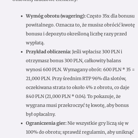
Wymóg obrotu (wagering):
Często 35x dla bonusu
powitalnego. Oznacza to, że musisz obrócić kwotę
bonusu i depozytu określoną liczbę razy przed
wypłatą.
Przykład obliczenia:
Jeśli wpłacisz 300 PLN i
otrzymasz bonus 300 PLN, całkowity balans
wynosi 600 PLN. Wymagany obrót: 600 PLN * 35 =
21,000 PLN. Przy średnim RTP 96% dla slotów,
oczekiwana strata to około 4% z obrotu, co daje
840 PLN (21,000 PLN * 0.04). To pokazuje, że
wygrana musi przekroczyć tę kwotę, aby bonus
był opłacalny.
Ograniczenia gier:
Nie wszystkie gry liczą się w
100% do obrotu; sprawdź regulamin, aby uniknąć