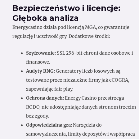
Bezpieczeństwo i licencje:
Głęboka analiza
Energycasino działa pod licencją MGA, co gwarantuje
regulację i uczciwość gry. Dodatkowe środki:
Szyfrowanie:
SSL 256-bit chroni dane osobowe i
finansowe.
Audyty RNG:
Generatory liczb losowych są
testowane przez niezależne firmy jak eCOGRA,
zapewniając fair play.
Ochrona danych:
Energy Casino przestrzega
RODO, nie udostępniając danych stronom trzecim
bez zgody.
Odpowiedzialna gra:
Narzędzia do
samowykluczenia, limity depozytów i współpraca