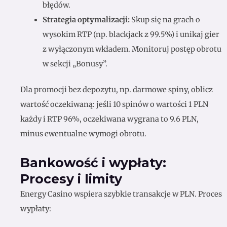
błędów.
Strategia optymalizacji:
Skup się na grach o
wysokim RTP (np. blackjack z 99.5%) i unikaj gier
z wyłączonym wkładem. Monitoruj postęp obrotu
w sekcji „Bonusy”.
Dla promocji bez depozytu, np. darmowe spiny, oblicz
wartość oczekiwaną: jeśli 10 spinów o wartości 1 PLN
każdy i RTP 96%, oczekiwana wygrana to 9.6 PLN,
minus ewentualne wymogi obrotu.
Bankowość i wypłaty:
Procesy i limity
Energy Casino wspiera szybkie transakcje w PLN. Proces
wypłaty: