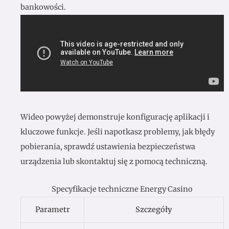
bankowości.
Wideo powyżej demonstruje konfigurację aplikacji i
kluczowe funkcje. Jeśli napotkasz problemy, jak błędy
pobierania, sprawdź ustawienia bezpieczeństwa
urządzenia lub skontaktuj się z pomocą techniczną.
Specyfikacje techniczne Energy Casino
Parametr
Szczegóły