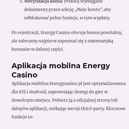
Weryfikacja konta:
Prześlij wymagane
dokumenty przez sekcję „Moje konto”, aby
odblokować pełne funkcje, w tym wypłaty.
Po rejestracji, Energy Casino oferuje bonus powitalny,
ale zalecamy najpierw zapoznać się z matematyką
bonusów w dalszej części.
Aplikacja mobilna Energy
Casino
Aplikacja mobilna Energycasino pl jest optymalizowana
dla iOS i Android, zapewniając dostęp do gier w
dowolnym miejscu. Pobierz ją z oficjalnej strony lub
sklepów aplikacji, unikając wersji third-party. Kluczowe
funkcje to: