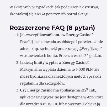
W skrajnych przypadkach, jak podejrzenie oszustwa,
skontaktuj się z MGA poprzez ich portal skarg.
Rozszerzone FAQ (8 pytań)
Jak zweryfikować konto w Energy Casino?
Prześlij skan dowodu osobistego i potwierdzenie
adresu (np. rachunek) przez sekcję „Weryfikacja”
w ustawieniach konta. Proces trwa do 24 godzin.
Jakie są limity wypłat w Energy Casino?
Maksymalna wypłata dzienna to 5,000 PLN, ale
może być niższa dla niektórych metod. Sprawdź
regulamin dla szczegółów.
Czy Energy Casino ma aplikację na iOS?
Tak,
aplikacja Energycasino jest dostępna w App Store
dla urządzeń z iOS 10.0 lub nowszym. Pobierz ją