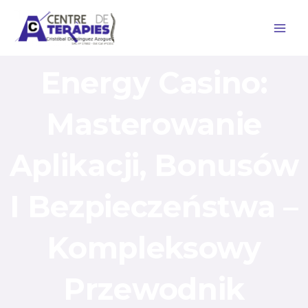
Ir
Main
al
Men
contenido
Energy Casino:
Masterowanie
Aplikacji, Bonusów
I Bezpieczeństwa –
Kompleksowy
Przewodnik