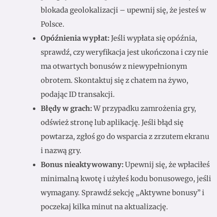
blokada geolokalizacji – upewnij się, że jesteś w
Polsce.
Opóźnienia wypłat:
Jeśli wypłata się opóźnia,
sprawdź, czy weryfikacja jest ukończona i czy nie
ma otwartych bonusów z niewypełnionym
obrotem. Skontaktuj się z chatem na żywo,
podając ID transakcji.
Błędy w grach:
W przypadku zamrożenia gry,
odśwież stronę lub aplikację. Jeśli błąd się
powtarza, zgłoś go do wsparcia z zrzutem ekranu
i nazwą gry.
Bonus nieaktywowany:
Upewnij się, że wpłaciłeś
minimalną kwotę i użyłeś kodu bonusowego, jeśli
wymagany. Sprawdź sekcję „Aktywne bonusy” i
poczekaj kilka minut na aktualizację.