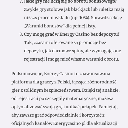
Jakie gry nie liczą się do obrotu bonusowego?
Zwykle gry stołowe jak blackjack lub ruletka mają
niższy procent wkładu (np. 10%). Sprawdź sekcję
„Warunki bonusów” dla pełnej listy.
Czy mogę grać w Energy Casino bez depozytu?
Tak, czasami oferowane są promocje bez
depozytu, jak darmowe spiny, ale wymagają one
rejestracji i mogą mieć własne warunki obrotu.
Podsumowując, Energy Casino to zaawansowana
platforma dla graczy z Polski, łącząca różnorodność
gier z solidnym bezpieczeństwem. Dzięki tej analizie,
od rejestracji po szczegóły matematyczne, możesz
optymalizować swoją grę i unikać pułapek. Pamiętaj,
aby zawsze grać odpowiedzialnie i korzystać z
oficjalnych kanałów Energycasino pl dla aktualizacji.