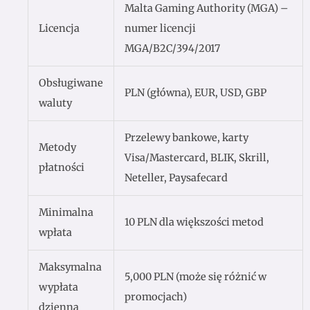
Malta Gaming Authority (MGA) –
Licencja
numer licencji
MGA/B2C/394/2017
Obsługiwane
PLN (główna), EUR, USD, GBP
waluty
Przelewy bankowe, karty
Metody
Visa/Mastercard, BLIK, Skrill,
płatności
Neteller, Paysafecard
Minimalna
10 PLN dla większości metod
wpłata
Maksymalna
5,000 PLN (może się różnić w
wypłata
promocjach)
dzienna