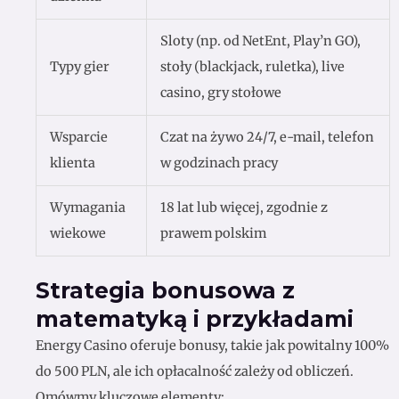
Sloty (np. od NetEnt, Play’n GO),
Typy gier
stoły (blackjack, ruletka), live
casino, gry stołowe
Wsparcie
Czat na żywo 24/7, e-mail, telefon
klienta
w godzinach pracy
Wymagania
18 lat lub więcej, zgodnie z
wiekowe
prawem polskim
Strategia bonusowa z
matematyką i przykładami
Energy Casino oferuje bonusy, takie jak powitalny 100%
do 500 PLN, ale ich opłacalność zależy od obliczeń.
Omówmy kluczowe elementy: