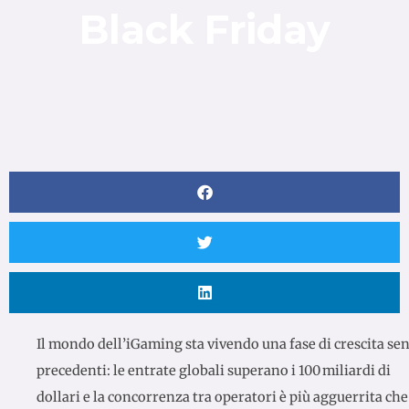
Black Friday
Il mondo dell’iGaming sta vivendo una fase di crescita se
precedenti: le entrate globali superano i 100 miliardi di
dollari e la concorrenza tra operatori è più agguerrita che