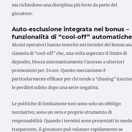
ma richiedono una disciplina più forte da parte del
giocatore.
Auto‑esclusione integrata nei bonus –
funzionalità di “cool‑off” automatiche
Alcuni operatori hanno inserito nei termini dei bonus un
clausola di “cool‑off” che, una volta superato il limite di
deposito, blocca automaticamente l’accesso a ulteriori
promozioni per 24 ore. Questo meccanismo è
particolarmente efficace per chi tende a “chasing” (caccia
le perdite) subito dopo una serie negativa.
Le politiche di limitazione non sono solo un obbligo
normativo; sono un vero e proprio strumento di
responsabilità. Quando i termini sono presentati in mod
trasparente, il giocatore può valutare rapidamente se