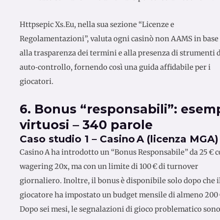
Httpsepic Xs.Eu, nella sua sezione “Licenze e
Regolamentazioni”, valuta ogni casinò non AAMS in base
alla trasparenza dei termini e alla presenza di strumenti 
auto‑controllo, fornendo così una guida affidabile per i
giocatori.
6. Bonus “responsabili”: esem
virtuosi – 340 parole
Caso studio 1 – Casino A (licenza MGA)
Casino A ha introdotto un “Bonus Responsabile” da 25 € 
wagering 20x, ma con un limite di 100 € di turnover
giornaliero. Inoltre, il bonus è disponibile solo dopo che i
giocatore ha impostato un budget mensile di almeno 200 
Dopo sei mesi, le segnalazioni di gioco problematico son