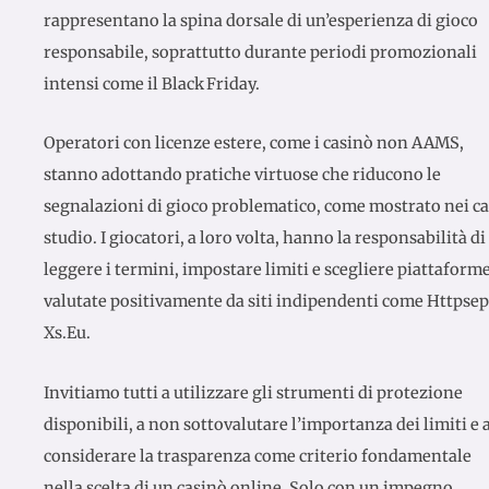
rappresentano la spina dorsale di un’esperienza di gioco
responsabile, soprattutto durante periodi promozionali
intensi come il Black Friday.
Operatori con licenze estere, come i casinò non AAMS,
stanno adottando pratiche virtuose che riducono le
segnalazioni di gioco problematico, come mostrato nei ca
studio. I giocatori, a loro volta, hanno la responsabilità di
leggere i termini, impostare limiti e scegliere piattaform
valutate positivamente da siti indipendenti come Httpsep
Xs.Eu.
Invitiamo tutti a utilizzare gli strumenti di protezione
disponibili, a non sottovalutare l’importanza dei limiti e 
considerare la trasparenza come criterio fondamentale
nella scelta di un casinò online. Solo con un impegno