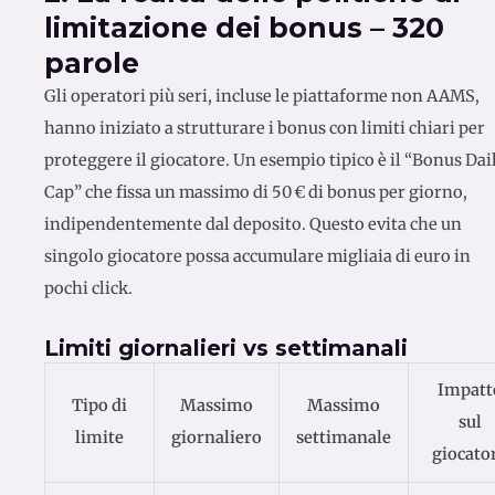
limitazione dei bonus – 320
parole
Gli operatori più seri, incluse le piattaforme non AAMS,
hanno iniziato a strutturare i bonus con limiti chiari per
proteggere il giocatore. Un esempio tipico è il “Bonus Dai
Cap” che fissa un massimo di 50 € di bonus per giorno,
indipendentemente dal deposito. Questo evita che un
singolo giocatore possa accumulare migliaia di euro in
pochi click.
Limiti giornalieri vs settimanali
Impatt
Tipo di
Massimo
Massimo
sul
limite
giornaliero
settimanale
giocato