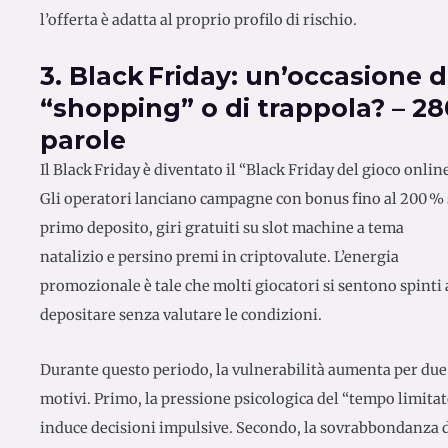
l’offerta è adatta al proprio profilo di rischio.
3. Black Friday: un’occasione d
“shopping” o di trappola? – 28
parole
Il Black Friday è diventato il “Black Friday del gioco online
Gli operatori lanciano campagne con bonus fino al 200 % 
primo deposito, giri gratuiti su slot machine a tema
natalizio e persino premi in criptovalute. L’energia
promozionale è tale che molti giocatori si sentono spinti 
depositare senza valutare le condizioni.
Durante questo periodo, la vulnerabilità aumenta per due
motivi. Primo, la pressione psicologica del “tempo limita
induce decisioni impulsive. Secondo, la sovrabbondanza 