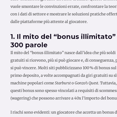
vuole smontare le convinzioni errate, confrontare la teor
con i dati di settore e mostrare le soluzioni pratiche offer
dalle piattaforme più attente al giocatore.
1. Il mito del “bonus illimitato”
300 parole
Il mito del “bonus illimitato” nasce dall’idea che più soldi
gratuiti si ricevono, più si può giocare e, di conseguenza, 
si può vincere. Molti siti pubblicizzano 100 % di bonus sul
primo deposito, a volte accompagnati da giri gratuiti su s
machine popolari come
Starburst
o
Gonzo’s Quest
. Tuttavia,
questi bonus sono spesso vincolati a requisiti di scommes
(wagering) che possono arrivare a 40x l’importo del bonu
I rischi sono evidenti: un giocatore che accetta un bonus 