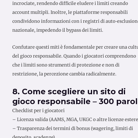
incrociate, rendendo difficile eludere i limiti creando
account multipli. Inoltre, le piattaforme responsabili
condividono informazioni con i registri di auto‑esclusion
nazionale, impedendo il bypass dei limiti.
Confutare questi miti è fondamentale per creare una cult
del gioco responsabile. Quando i giocatori comprendono
che i limiti sono strumenti di protezione e non di
restrizione, la percezione cambia radicalmente.
8. Come scegliere un sito di
gioco responsabile – 300 paro
Checklist per i giocatori
– Licenza valida (AAMS, MGA, UKGC o altre licenze estere
– Trasparenza dei termini di bonus (wagering, limiti di
deposito, scadenze).