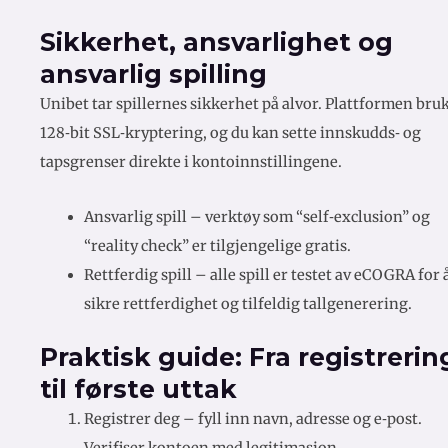
Sikkerhet, ansvarlighet og
ansvarlig spilling
Unibet tar spillernes sikkerhet på alvor. Plattformen bru
128‑bit SSL‑kryptering, og du kan sette innskudds‑ og
tapsgrenser direkte i kontoinnstillingene.
Ansvarlig spill – verktøy som “self‑exclusion” og
“reality check” er tilgjengelige gratis.
Rettferdig spill – alle spill er testet av eCOGRA for 
sikre rettferdighet og tilfeldig tallgenerering.
Praktisk guide: Fra registrerin
til første uttak
Registrer deg – fyll inn navn, adresse og e‑post.
Verifiser kontoen med legitimasjon.