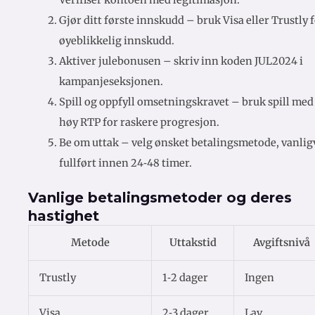
Gjør ditt første innskudd – bruk Visa eller Trustly 
øyeblikkelig innskudd.
Aktiver julebonusen – skriv inn koden JUL2024 i
kampanjeseksjonen.
Spill og oppfyll omsetningskravet – bruk spill med
høy RTP for raskere progresjon.
Be om uttak – velg ønsket betalingsmetode, vanlig
fullført innen 24‑48 timer.
Vanlige betalingsmetoder og deres
hastighet
Metode
Uttakstid
Avgiftsnivå
Trustly
1‑2 dager
Ingen
Visa
2‑3 dager
Lav