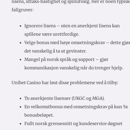
lisens, uttaks‑hastighet og spillutvalg. Her er noen typis
fallgruver:
Ignorere lisens – uten en anerkjent lisens kan
spillene være urettferdige.
Velge bonus med høye omsetningskrav – dette gjø
det vanskelig å ta ut gevinster.
Mangel på norsk språk og support – gjør
kommunikasjon vanskelig når du trenger hjelp.
Unibet Casino har løst disse problemene ved å tilby:
To anerkjente lisenser (UKGC og MGA).
En velkomstbonus med omsetningskrav på kun 5x
bonusbeløpet.
Fullt norsk grensesnitt og kundeservice døgnet