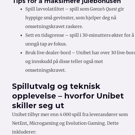
Tips for å maksimere julebonusen
Spill lavvolatilitet – spill som
Gonzo’s Quest
gir
hyppige små gevinster, som hjelper deg nå
omsetningskravet raskere.
Sett en tidsgrense – spill i 30‑minutters økter for å
unngå tap av fokus.
Bruk live dealer‑bord – Unibet har over 30 live‑bor
og innskudd på disse teller også mot
omsetningskravet.
Spillutvalg og teknisk
opplevelse – hvorfor Unibet
skiller seg ut
Unibet tilbyr mer enn 4 000 spill fra leverandører som
NetEnt, Microgaming og Evolution Gaming. Dette
inkluderer: