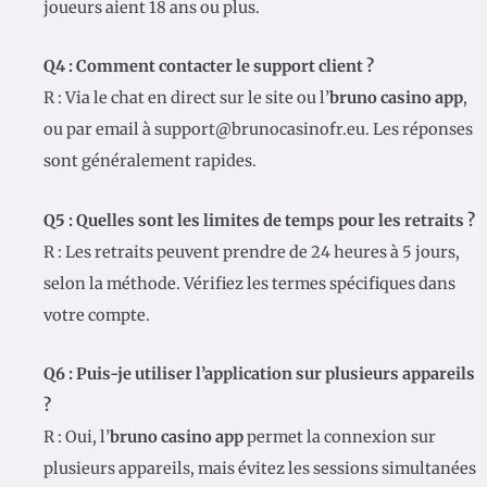
joueurs aient 18 ans ou plus.
Q4 : Comment contacter le support client ?
R : Via le chat en direct sur le site ou l’
bruno casino app
,
ou par email à support@brunocasinofr.eu. Les réponses
sont généralement rapides.
Q5 : Quelles sont les limites de temps pour les retraits ?
R : Les retraits peuvent prendre de 24 heures à 5 jours,
selon la méthode. Vérifiez les termes spécifiques dans
votre compte.
Q6 : Puis-je utiliser l’application sur plusieurs appareils
?
R : Oui, l’
bruno casino app
permet la connexion sur
plusieurs appareils, mais évitez les sessions simultanées