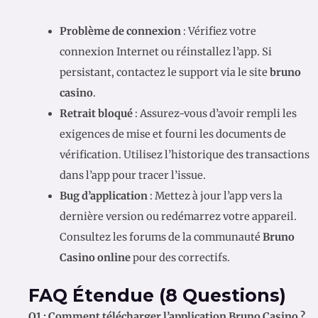
Problème de connexion
: Vérifiez votre
connexion Internet ou réinstallez l’app. Si
persistant, contactez le support via le site
bruno
casino
.
Retrait bloqué
: Assurez-vous d’avoir rempli les
exigences de mise et fourni les documents de
vérification. Utilisez l’historique des transactions
dans l’app pour tracer l’issue.
Bug d’application
: Mettez à jour l’app vers la
dernière version ou redémarrez votre appareil.
Consultez les forums de la communauté
Bruno
Casino online
pour des correctifs.
FAQ Étendue (8 Questions)
Q1 : Comment télécharger l’application Bruno Casino ?