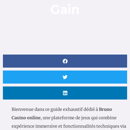
Gain
Bienvenue dans ce guide exhaustif dédié à
Bruno
Casino online
, une plateforme de jeux qui combine
expérience immersive et fonctionnalités techniques via