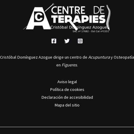
Cristóbal Domínguez Azogue dirige un centro de
Acupuntura
y Osteopatía
en
Figueres
.
Aviso legal
Política de cookies
Declaración de accesibilidad
Mapa del sitio