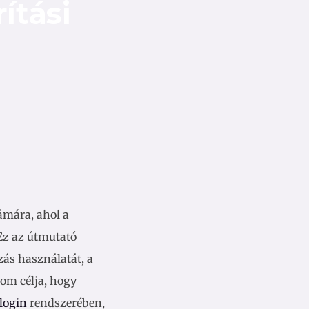
ítási
ámára, ahol a
Ez az útmutató
zás használatát, a
lom célja, hogy
login
rendszerében,