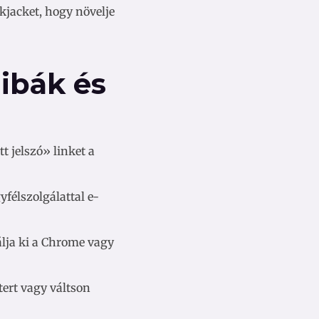
kjacket, hogy növelje
ibák és
t jelszó» linket a
félszolgálattal e-
lja ki a Chrome vagy
tert vagy váltson