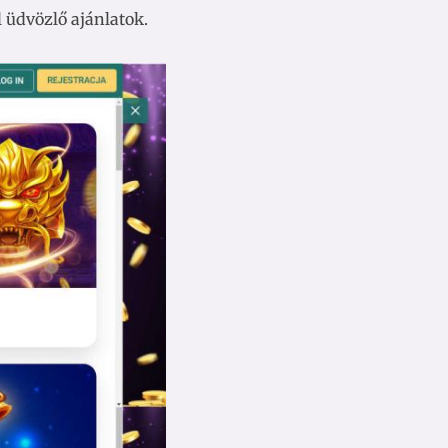
 üdvözlő ajánlatok.