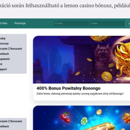
tráció során felhasználható a lemon casino bónusz, például