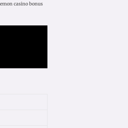
 lemon casino bonus