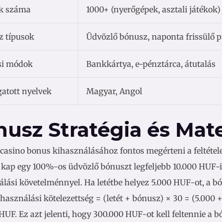
ok száma
1000+ (nyerőgépek, asztali játékok)
z típusok
Üdvözlő bónusz, naponta frissülő 
si módok
Bankkártya, e-pénztárca, átutalás
atott nyelvek
Magyar, Angol
usz Stratégia és Mat
casino bonus kihasználásához fontos megérteni a feltétel
y kap egy 100%-os üdvözlő bónuszt legfeljebb 10.000 HUF-i
álási követelménnyel. Ha letétbe helyez 5.000 HUF-ot, a b
lhasználási kötelezettség = (letét + bónusz) × 30 = (5.000 +
HUF. Ez azt jelenti, hogy 300.000 HUF-ot kell feltennie a b