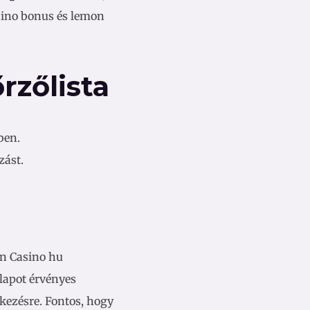
sino bonus és lemon
rzőlista
ben.
zást.
on Casino hu
rlapot érvényes
tkezésre. Fontos, hogy