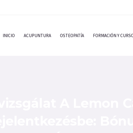
INICIO
ACUPUNTURA
OSTEOPATÍA
FORMACIÓN Y CURS
vizsgálat A Lemon C
jelentkezésbe: Bón