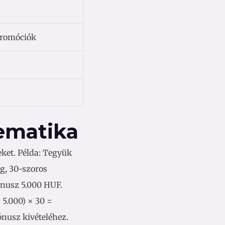
promóciók
ematika
eket. Példa: Tegyük
g, 30-szoros
ónusz 5.000 HUF.
 5.000) × 30 =
ónusz kivételéhez.