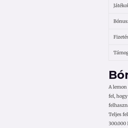
Játék
Bónus
Fizeté
Támog
Bón
A lemon 
fel, hog
felhaszn
Teljes fe
300.000 