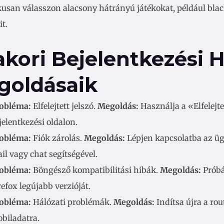
kusan válasszon alacsony hátrányú játékokat, például blac
it.
kori Bejelentkezési H
goldásaik
obléma:
Elfelejtett jelszó.
Megoldás:
Használja a «Elfelejtet
jelentkezési oldalon.
obléma:
Fiók zárolás.
Megoldás:
Lépjen kapcsolatba az ügy
il vagy chat segítségével.
obléma:
Böngésző kompatibilitási hibák.
Megoldás:
Próbá
refox legújabb verzióját.
obléma:
Hálózati problémák.
Megoldás:
Indítsa újra a rou
biladatra.