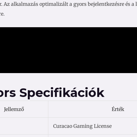
. Az alkalmazás optimalizált a gyors bejelentkezésre és a
e.
rs Specifikációk
Jellemző
Érték
Curacao Gaming License