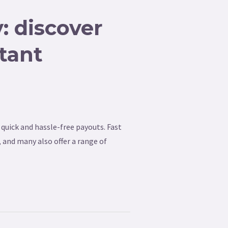
: discover
stant
quick and hassle-free payouts. Fast
 and many also offer a range of