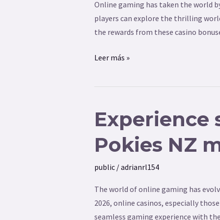
Online gaming has taken the world by 
the
players can explore the thrilling worl
most
the rewards from these casino bonus
of
Online
Leer más »
Pokies
NZ
casino
bonuses
Experience 
Experience
seamless
Pokies NZ m
gaming
with
public
/
adrianrl154
the
Online
The world of online gaming has evolve
Pokies
2026, online casinos, especially thos
NZ
seamless gaming experience with the 