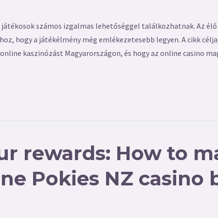
 játékosok számos izgalmas lehetőséggel találkozhatnak. Az élő 
hhoz, hogy a játékélmény még emlékezetesebb legyen. A cikk célj
z online kaszinózást Magyarországon, és hogy az online casino ma
ur rewards: How to m
ine Pokies NZ casino