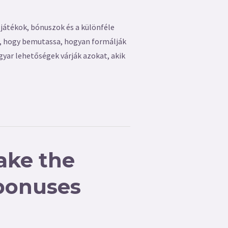
játékok, bónuszok és a különféle
a, hogy bemutassa, hogyan formálják
gyar lehetőségek várják azokat, akik
ake the
 bonuses