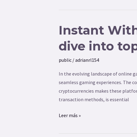
for
an
immersive
Instant Wit
Instant
Withdrawal
dive into t
Casino
Canada:
public
/
adrianrl154
A
deep
In the evolving landscape of online g
dive
seamless gaming experiences. The co
into
cryptocurrencies makes these platfor
top
transaction methods, is essential
slot
games
Leer más »
and
crypto