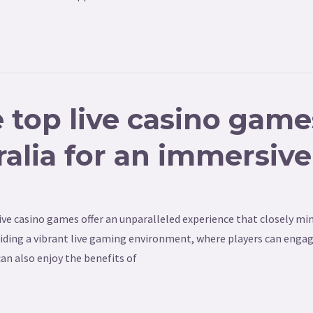
 top live casino game
alia for an immersive
ve casino games offer an unparalleled experience that closely mimi
oviding a vibrant live gaming environment, where players can engage
can also enjoy the benefits of