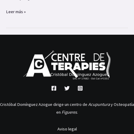
Legal
Gambling
Leer más »
Guide
Cristóbal Domínguez Azogue dirige un centro de
Acupuntura
y Osteopatía
en
Figueres
.
Aviso legal