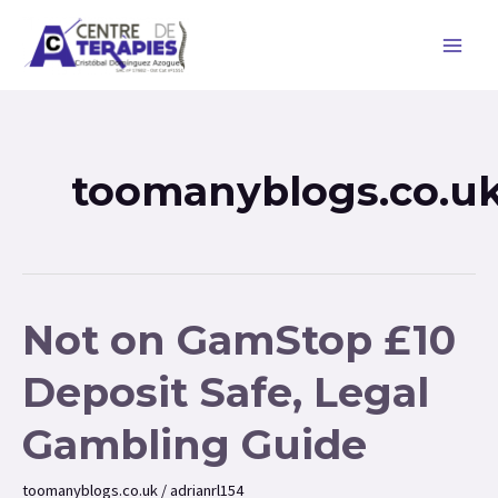
Ir
Main
al
Men
contenido
toomanyblogs.co.u
Not on GamStop £10
Not
on
Deposit Safe, Legal
GamStop
£10
Gambling Guide
Deposit
Safe,
toomanyblogs.co.uk
/
adrianrl154