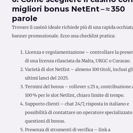
migliori bonus NetEnt – ≈ 350
parole
Trovare il casinò ideale richiede più di una rapida occhiata
banner promozionale. Ecco una checklist pratica:
Licenza e regolamentazione – controllare la prese
di una licenza rilasciata da Malta, UKGC o Curacao.
Varietà di slot NetEnt – almeno 100 titoli, inclusi gl
ultimi lanci del 2025.
Termini del bonus – rollover ≤ 25 x, contribuzione 
100 % per le slot NetEnt, chiaro limite di tempo.
Supporto clienti – chat 24/7, risposta in italiano e
possibilità di contattare un operatore specializzato
questioni di bonus.
Presenza di strumenti di verifica – link a