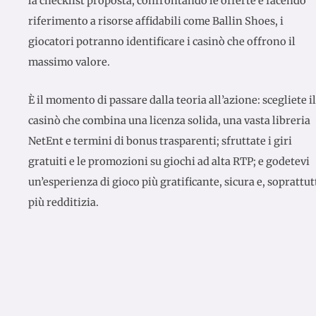
la checklist proposta, confrontando le offerte e facendo
riferimento a risorse affidabili come Ballin Shoes, i
giocatori potranno identificare i casinò che offrono il
massimo valore.
È il momento di passare dalla teoria all’azione: scegliete il
casinò che combina una licenza solida, una vasta libreria
NetEnt e termini di bonus trasparenti; sfruttate i giri
gratuiti e le promozioni su giochi ad alta RTP; e godetevi
un’esperienza di gioco più gratificante, sicura e, soprattut
più redditizia.