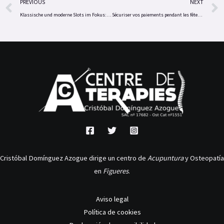
Prev
PREVIOUS
NEXT
Klassische und moderne Slots im Fokus: Wie 1Red Casino das Beste aus beiden Welten verbindet
Sécuriser vos paiements pendant les fêtes : guide complet de la protection contre les rétro‑paiements et des programmes de fidélité des meilleurs casinos en ligne
Cristóbal Domínguez Azogue dirige un centro de
Acupuntura
y Osteopatía
en
Figueres
.
Aviso legal
Política de cookies