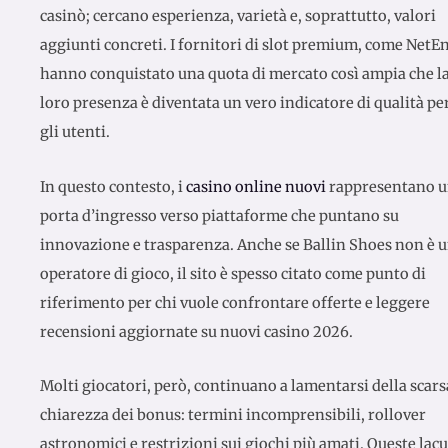
casinò; cercano esperienza, varietà e, soprattutto, valori
aggiunti concreti. I fornitori di slot premium, come NetEn
hanno conquistato una quota di mercato così ampia che l
loro presenza è diventata un vero indicatore di qualità pe
gli utenti.
In questo contesto, i
casino online nuovi
rappresentano 
porta d’ingresso verso piattaforme che puntano su
innovazione e trasparenza. Anche se Ballin Shoes non è 
operatore di gioco, il sito è spesso citato come punto di
riferimento per chi vuole confrontare offerte e leggere
recensioni aggiornate su nuovi casino 2026.
Molti giocatori, però, continuano a lamentarsi della scars
chiarezza dei bonus: termini incomprensibili, rollover
astronomici e restrizioni sui giochi più amati. Queste lac