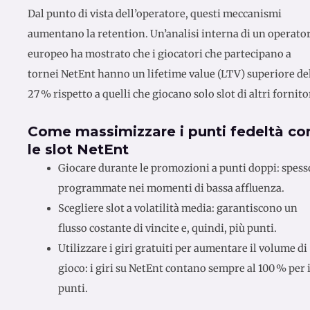
Dal punto di vista dell’operatore, questi meccanismi
aumentano la retention. Un’analisi interna di un operato
europeo ha mostrato che i giocatori che partecipano a
tornei NetEnt hanno un lifetime value (LTV) superiore de
27 % rispetto a quelli che giocano solo slot di altri fornito
Come massimizzare i punti fedeltà co
le slot NetEnt
Giocare durante le promozioni a punti doppi: spess
programmate nei momenti di bassa affluenza.
Scegliere slot a volatilità media: garantiscono un
flusso costante di vincite e, quindi, più punti.
Utilizzare i giri gratuiti per aumentare il volume di
gioco: i giri su NetEnt contano sempre al 100 % per 
punti.