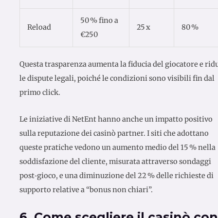
50 % fino a
Reload
25 x
80 %
€250
Questa trasparenza aumenta la fiducia del giocatore e rid
le dispute legali, poiché le condizioni sono visibili fin dal
primo click.
Le iniziative di NetEnt hanno anche un impatto positivo
sulla reputazione dei casinò partner. I siti che adottano
queste pratiche vedono un aumento medio del 15 % nella
soddisfazione del cliente, misurata attraverso sondaggi
post‑gioco, e una diminuzione del 22 % delle richieste di
supporto relative a “bonus non chiari”.
6. Come scegliere il casinò con