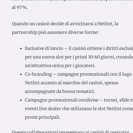
al 97 %.
Quando un casinò decide di avvicinarsi a NetEnt, la
partnership può assumere diverse forme:
Esclusive di lancio – il casinò ottiene i diritti esclus
per una nuova slot per i primi 30‑60 giorni, creand
un’attrattiva unica per i giocatori.
Co‑branding – campagne promozionali con il logo
NetEnt accanto al marchio del casinò, spesso
accompagnate da bonus tematici.
Campagne promozionali condivise – tornei, sfide e
eventi live dealer che utilizzano le slot NetEnt com
premi principali.
Queste collaborazioni permettono ai casinò di costruire