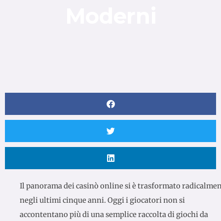
Moderni
Il panorama dei casinò online si è trasformato radicalme
negli ultimi cinque anni. Oggi i giocatori non si
accontentano più di una semplice raccolta di giochi da