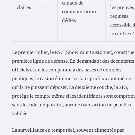
canaux de
claires
les preuves
communication
requises,
dédiés
accessible 
le centre d’
Le premier pilier, le KYC (Know Your Customer), constitue 
première ligne de défense. En demandant des documents
officiels et en les comparant à des bases de données
publiques, le casino élimine les faux profils avant même
qu’ils ne puissent déposer. La deuxième couche, la 2FA,
protège le compte même si les identifiants sont compromi
sans le code temporaire, aucune transaction ne peut être
validée.
La surveillance en temps réel, souvent alimentée par