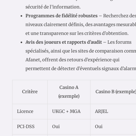
sécurité de l’information.
Programmes de fidélité robustes
– Recherchez de
niveaux clairement définis, des avantages mesurab
et une transparence sur les critères d’obtention.
Avis des joueurs et rapports d’audit
– Les forums
spécialisés, ainsi que les sites de comparaison com
Afanet, offrent des retours d’expérience qui
permettent de détecter d’éventuels signaux d’alarm
Casino A
Critère
Casino B (exemple
(exemple)
Licence
UKGC + MGA
ARJEL
PCI‑DSS
Oui
Oui