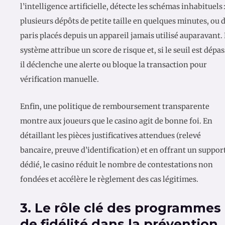
l’intelligence artificielle, détecte les schémas inhabituels 
plusieurs dépôts de petite taille en quelques minutes, ou 
paris placés depuis un appareil jamais utilisé auparavant.
système attribue un score de risque et, si le seuil est dépas
il déclenche une alerte ou bloque la transaction pour
vérification manuelle.
Enfin, une politique de remboursement transparente
montre aux joueurs que le casino agit de bonne foi. En
détaillant les pièces justificatives attendues (relevé
bancaire, preuve d’identification) et en offrant un suppor
dédié, le casino réduit le nombre de contestations non
fondées et accélère le règlement des cas légitimes.
3. Le rôle clé des programmes
de fidélité dans la prévention