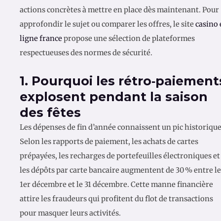
actions concrètes à mettre en place dès maintenant. Pour
approfondir le sujet ou comparer les offres, le site
casino
ligne france
propose une sélection de plateformes
respectueuses des normes de sécurité.
1. Pourquoi les rétro‑paiement
explosent pendant la saison
des fêtes
Les dépenses de fin d’année connaissent un pic historique
Selon les rapports de paiement, les achats de cartes
prépayées, les recharges de portefeuilles électroniques et
les dépôts par carte bancaire augmentent de 30 % entre le
1er décembre et le 31 décembre. Cette manne financière
attire les fraudeurs qui profitent du flot de transactions
pour masquer leurs activités.