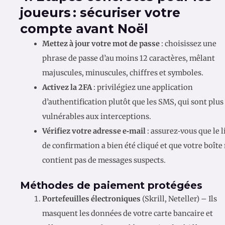
joueurs : sécuriser votre
compte avant Noël
Mettez à jour votre mot de passe
: choisissez une
phrase de passe d’au moins 12 caractères, mêlant
majuscules, minuscules, chiffres et symboles.
Activez la 2FA
: privilégiez une application
d’authentification plutôt que les SMS, qui sont plus
vulnérables aux interceptions.
Vérifiez votre adresse e‑mail
: assurez‑vous que le l
de confirmation a bien été cliqué et que votre boîte
contient pas de messages suspects.
Méthodes de paiement protégées
Portefeuilles électroniques
(Skrill, Neteller) – Ils
masquent les données de votre carte bancaire et