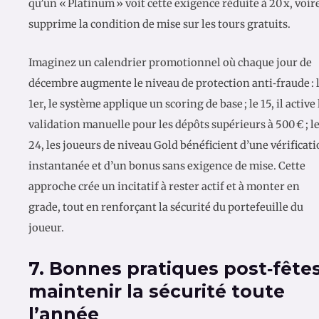
qu’un « Platinum » voit cette exigence réduite à 20 x, voir
supprime la condition de mise sur les tours gratuits.
Imaginez un calendrier promotionnel où chaque jour de
décembre augmente le niveau de protection anti‑fraude : 
1er, le système applique un scoring de base ; le 15, il active 
validation manuelle pour les dépôts supérieurs à 500 € ; l
24, les joueurs de niveau Gold bénéficient d’une vérificat
instantanée et d’un bonus sans exigence de mise. Cette
approche crée un incitatif à rester actif et à monter en
grade, tout en renforçant la sécurité du portefeuille du
joueur.
7. Bonnes pratiques post‑fêtes
maintenir la sécurité toute
l’année