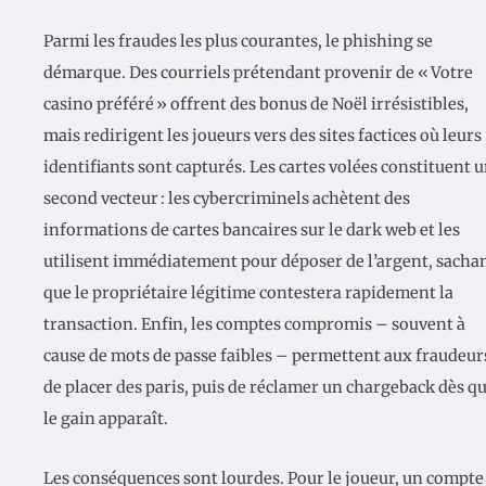
Parmi les fraudes les plus courantes, le phishing se
démarque. Des courriels prétendant provenir de « Votre
casino préféré » offrent des bonus de Noël irrésistibles,
mais redirigent les joueurs vers des sites factices où leurs
identifiants sont capturés. Les cartes volées constituent 
second vecteur : les cybercriminels achètent des
informations de cartes bancaires sur le dark web et les
utilisent immédiatement pour déposer de l’argent, sacha
que le propriétaire légitime contestera rapidement la
transaction. Enfin, les comptes compromis – souvent à
cause de mots de passe faibles – permettent aux fraudeur
de placer des paris, puis de réclamer un chargeback dès q
le gain apparaît.
Les conséquences sont lourdes. Pour le joueur, un compte