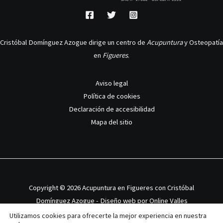
Cristóbal Domínguez Azogue dirige un centro de
Acupuntura
y Osteopatía
en
Figueres
.
Aviso legal
Política de cookies
Declaración de accesibilidad
Mapa del sitio
Copyright © 2026 Acupuntura en Figueres con Cristóbal
Domínguez Azogue - Diseño web por
Online Valles
Utilizamos cookies para ofrecerte la mejor experiencia en nuestra