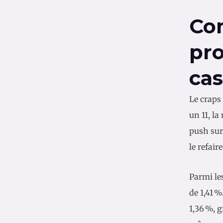
Com
pro
cas
Le craps 
un 11, la
push sur 
le refair
Parmi les
de 1,41 %
1,36 %, g