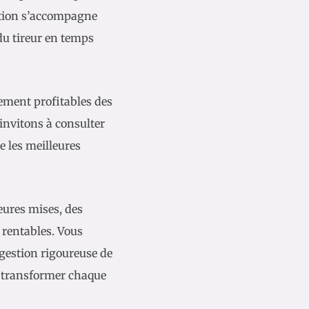
olution s’accompagne
 du tireur en temps
llement profitables des
invitons à consulter
ie les meilleures
leures mises, des
s rentables. Vous
gestion rigoureuse de
r transformer chaque