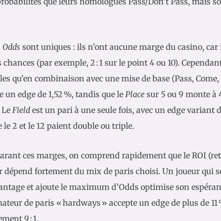
obabilités que leurs homologues Pass/Don’t Pass, mais son
s
Odds
sont uniques : ils n’ont aucune marge du casino, car 
s chances (par exemple, 2 : 1 sur le point 4 ou 10). Cependant
les qu’en combinaison avec une mise de base (Pass, Come, e
e un edge de 1,52 %, tandis que le
Place
sur 5 ou 9 monte à 4
. Le
Field
est un pari à une seule fois, avec un edge variant 
 le 2 et le 12 paient double ou triple.
rant ces marges, on comprend rapidement que le ROI (re
r dépend fortement du mix de paris choisi. Un joueur qui s
vantage et ajoute le maximum d’Odds optimise son espéran
ateur de paris « hardways » accepte un edge de plus de 11 
ment 9 : 1.