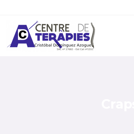
Ir
al
contenido
Crap