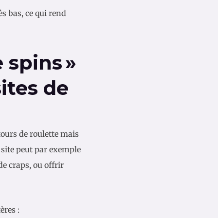
ès bas, ce qui rend
 spins »
sites de
tours de roulette mais
 site peut par exemple
e craps, ou offrir
ères :