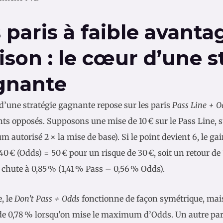
 paris à faible avanta
son : le cœur d’une s
gnante
 d’une stratégie gagnante repose sur les paris
Pass Line + O
nts opposés. Supposons une mise de 10 € sur le Pass Line, s
autorisé 2 × la mise de base). Si le point devient 6, le gain
40 € (Odds) = 50 € pour un risque de 30 €, soit un retour d
chute à 0,85 % (1,41 % Pass – 0,56 % Odds).
, le
Don’t Pass + Odds
fonctionne de façon symétrique, mai
e 0,78 % lorsqu’on mise le maximum d’Odds. Un autre pari 