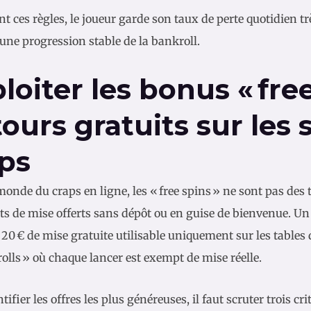
t ces règles, le joueur garde son taux de perte quotidien tr
 une progression stable de la bankroll.
loiter les bonus « free
tours gratuits sur les 
ps
onde du craps en ligne, les « free spins » ne sont pas des 
its de mise offerts sans dépôt ou en guise de bienvenue. Un
20 € de mise gratuite utilisable uniquement sur les tables d
 rolls » où chaque lancer est exempt de mise réelle.
tifier les offres les plus généreuses, il faut scruter trois crit