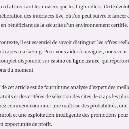
in d’attirer tant les novices que les high rollers. Cette év
lioration des interfaces live, où l’on peut suivre le lancer
t en bénéficiant de la sécurité d’un environnement certifié.
ontexte, il est essentiel de savoir distinguer les offres rée
attrapes marketing. Pour vous aider à naviguer, nous vous 
 complet disponible sur
casino en ligne france
, qui répertor
ons du moment.
f de cet article est de fournir une analyse d’expert des meil
tuits et des critères de sélection des sites de craps les plu
rez comment combiner une maîtrise des probabilités, une 
nkroll et une exploitation intelligente des promotions pou
n opportunité de profit.