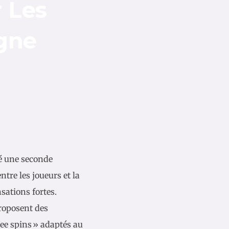
 Les
igne
vé une seconde
ntre les joueurs et la
sations fortes.
proposent des
ree spins » adaptés au