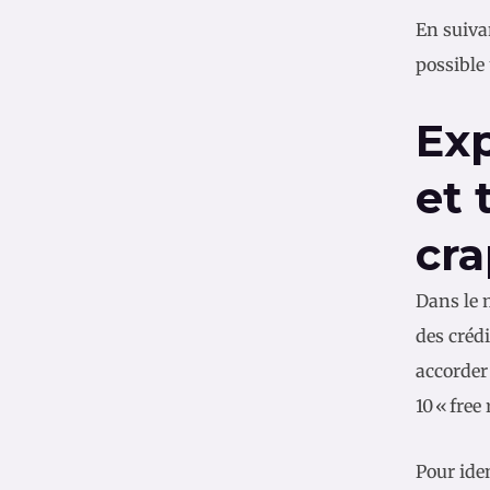
En suivan
possible
Exp
et 
cra
Dans le m
des créd
accorder 
10 « free
Pour iden