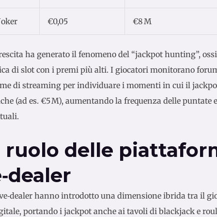
Joker
€0,05
€8 M
rescita ha generato il fenomeno del “jackpot hunting”, ossia
ca di slot con i premi più alti. I giocatori monitorano for
rme di streaming per individuare i momenti in cui il jackpo
iche (ad es. €5 M), aumentando la frequenza delle puntate 
tuali.
Il ruolo delle piattafo
e‑dealer
ive‑dealer hanno introdotto una dimensione ibrida tra il gi
gitale, portando i jackpot anche ai tavoli di blackjack e rou