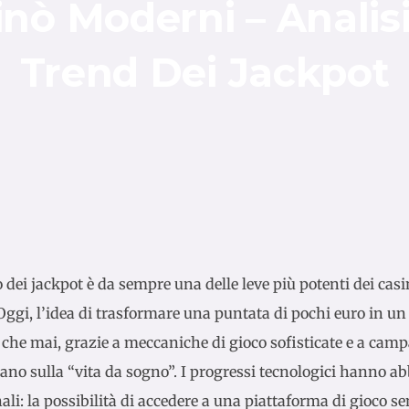
inò Moderni – Analisi
Trend Dei Jackpot
o dei jackpot è da sempre una delle leve più potenti dei casin
 Oggi, l’idea di trasformare una puntata di pochi euro in un
 che mai, grazie a meccaniche di gioco sofisticate e a ca
ano sulla “vita da sogno”. I progressi tecnologici hanno abb
ali: la possibilità di accedere a una piattaforma di gioco s