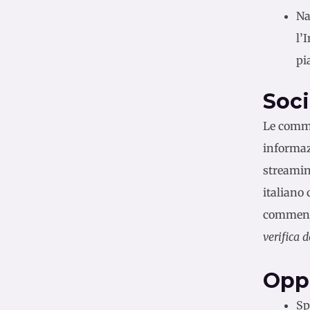
Na
l’
pi
Soc
Le commu
informaz
streamin
italiano
commenta 
verifica 
Oppo
Sp