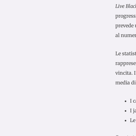
Live Blac
progress
prevede 
al numer
Le statis
rappresen
vincita. 
media di
I 
I 
Le