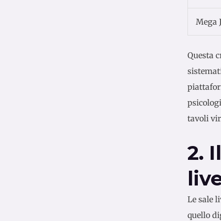
Mega 
Questa c
sistemati
piattafo
psicolog
tavoli vir
2. 
liv
Le sale l
quello di