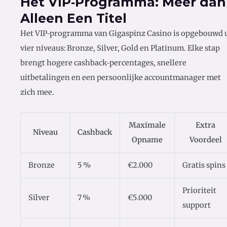
Het VIP‑Programma: Meer dan
Alleen Een Titel
Het VIP‑programma van Gigaspinz Casino is opgebouwd u
vier niveaus: Bronze, Silver, Gold en Platinum. Elke stap
brengt hogere cashback‑percentages, snellere
uitbetalingen en een persoonlijke accountmanager met
zich mee.
Maximale
Extra
Niveau
Cashback
Opname
Voordeel
Bronze
5 %
€2.000
Gratis spins
Prioriteit
Silver
7 %
€5.000
support