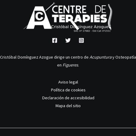
Cristóbal Domínguez Azogue dirige un centro de
Acupuntura
y Osteopatía
en
Figueres
.
Aviso legal
Política de cookies
Declaración de accesibilidad
Mapa del sitio