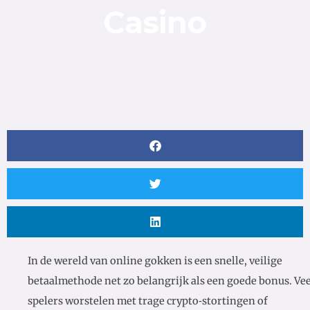
Casino
In de wereld van online gokken is een snelle, veilige
betaalmethode net zo belangrijk als een goede bonus. Vee
spelers worstelen met trage crypto‑stortingen of