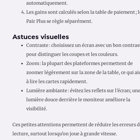
automatiquement.
Les gains sont calculés selon la table de paiement ; l
Pair Plus se règle séparément.
Astuces visuelles
Contraste : choisissez un écran avec un bon contras
pour distinguer les coupes et les couleurs.
Zoom : la plupart des plateformes permettent de
zoomer légèrement sur la zone de la table, ce qui ai
à lire les cartes rapidement.
Lumière ambiante : évitez les reflets sur l’écran; un
lumière douce derrière le moniteur améliore la
visibilité.
Ces petites attentions permettent de réduire les erreurs d
lecture, surtout lorsqu’on joue à grande vitesse.