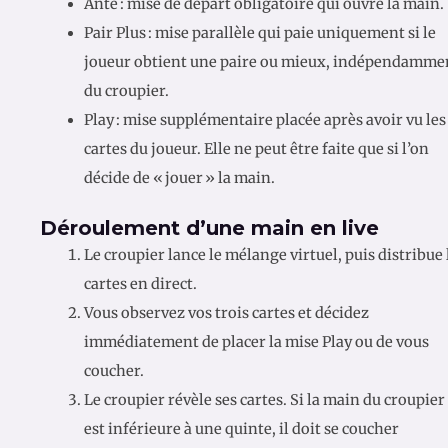
Ante : mise de départ obligatoire qui ouvre la main.
Pair Plus : mise parallèle qui paie uniquement si le
joueur obtient une paire ou mieux, indépendamme
du croupier.
Play : mise supplémentaire placée après avoir vu les
cartes du joueur. Elle ne peut être faite que si l’on
décide de « jouer » la main.
Déroulement d’une main en live
Le croupier lance le mélange virtuel, puis distribue 
cartes en direct.
Vous observez vos trois cartes et décidez
immédiatement de placer la mise Play ou de vous
coucher.
Le croupier révèle ses cartes. Si la main du croupier
est inférieure à une quinte, il doit se coucher