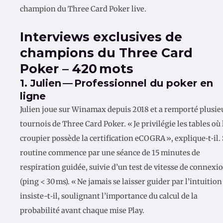
champion du Three Card Poker live.
Interviews exclusives de
champions du Three Card
Poker – 420 mots
1. Julien — Professionnel du poker en
ligne
Julien joue sur Winamax depuis 2018 et a remporté plusie
tournois de Three Card Poker. « Je privilégie les tables où 
croupier possède la certification eCOGRA », explique‑t‑il.
routine commence par une séance de 15 minutes de
respiration guidée, suivie d’un test de vitesse de connexi
(ping < 30 ms). « Ne jamais se laisser guider par l’intuition
insiste-t‑il, soulignant l’importance du calcul de la
probabilité avant chaque mise Play.