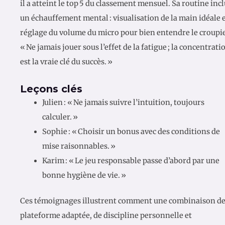
il a atteint le top 5 du classement mensuel. Sa routine incl
un échauffement mental : visualisation de la main idéale 
réglage du volume du micro pour bien entendre le croupie
« Ne jamais jouer sous l’effet de la fatigue ; la concentrati
est la vraie clé du succès. »
Leçons clés
Julien : « Ne jamais suivre l’intuition, toujours
calculer. »
Sophie : « Choisir un bonus avec des conditions de
mise raisonnables. »
Karim : « Le jeu responsable passe d’abord par une
bonne hygiène de vie. »
Ces témoignages illustrent comment une combinaison d
plateforme adaptée, de discipline personnelle et