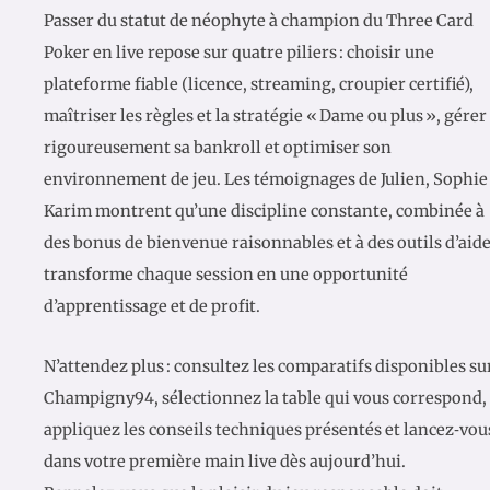
Passer du statut de néophyte à champion du Three Card
Poker en live repose sur quatre piliers : choisir une
plateforme fiable (licence, streaming, croupier certifié),
maîtriser les règles et la stratégie « Dame ou plus », gérer
rigoureusement sa bankroll et optimiser son
environnement de jeu. Les témoignages de Julien, Sophie
Karim montrent qu’une discipline constante, combinée à
des bonus de bienvenue raisonnables et à des outils d’aide
transforme chaque session en une opportunité
d’apprentissage et de profit.
N’attendez plus : consultez les comparatifs disponibles su
Champigny94, sélectionnez la table qui vous correspond,
appliquez les conseils techniques présentés et lancez‑vou
dans votre première main live dès aujourd’hui.