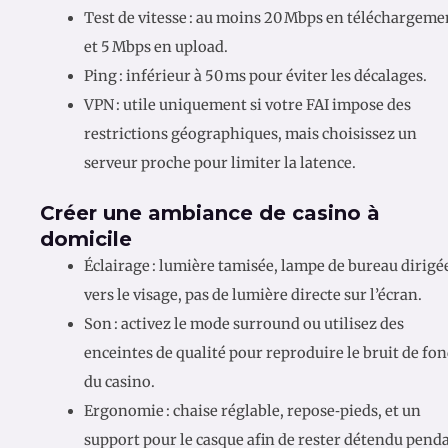
Test de vitesse : au moins 20 Mbps en téléchargeme
et 5 Mbps en upload.
Ping : inférieur à 50 ms pour éviter les décalages.
VPN : utile uniquement si votre FAI impose des
restrictions géographiques, mais choisissez un
serveur proche pour limiter la latence.
Créer une ambiance de casino à
domicile
Éclairage : lumière tamisée, lampe de bureau dirigé
vers le visage, pas de lumière directe sur l’écran.
Son : activez le mode surround ou utilisez des
enceintes de qualité pour reproduire le bruit de fo
du casino.
Ergonomie : chaise réglable, repose‑pieds, et un
support pour le casque afin de rester détendu pend