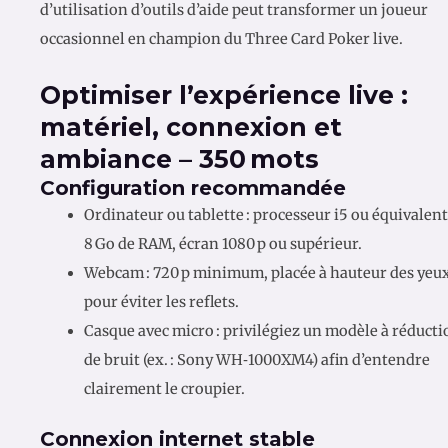
d’utilisation d’outils d’aide peut transformer un joueur
occasionnel en champion du Three Card Poker live.
Optimiser l’expérience live :
matériel, connexion et
ambiance – 350 mots
Configuration recommandée
Ordinateur ou tablette : processeur i5 ou équivalent
8 Go de RAM, écran 1080 p ou supérieur.
Webcam : 720 p minimum, placée à hauteur des yeu
pour éviter les reflets.
Casque avec micro : privilégiez un modèle à réducti
de bruit (ex. : Sony WH‑1000XM4) afin d’entendre
clairement le croupier.
Connexion internet stable