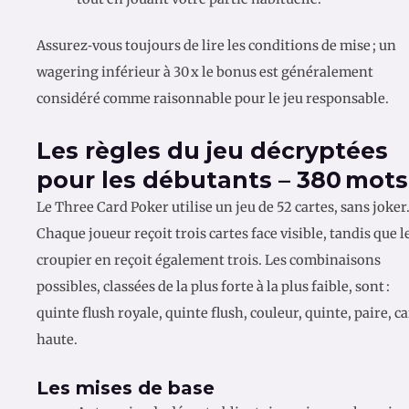
Assurez‑vous toujours de lire les conditions de mise ; un
wagering inférieur à 30 x le bonus est généralement
considéré comme raisonnable pour le jeu responsable.
Les règles du jeu décryptées
pour les débutants – 380 mots
Le Three Card Poker utilise un jeu de 52 cartes, sans joker
Chaque joueur reçoit trois cartes face visible, tandis que l
croupier en reçoit également trois. Les combinaisons
possibles, classées de la plus forte à la plus faible, sont :
quinte flush royale, quinte flush, couleur, quinte, paire, ca
haute.
Les mises de base