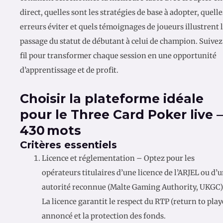
direct, quelles sont les stratégies de base à adopter, quelle
erreurs éviter et quels témoignages de joueurs illustrent 
passage du statut de débutant à celui de champion. Suivez
fil pour transformer chaque session en une opportunité
d’apprentissage et de profit.
Choisir la plateforme idéale
pour le Three Card Poker live –
430 mots
Critères essentiels
Licence et réglementation – Optez pour les
opérateurs titulaires d’une licence de l’ARJEL ou d’
autorité reconnue (Malte Gaming Authority, UKGC)
La licence garantit le respect du RTP (return to play
annoncé et la protection des fonds.