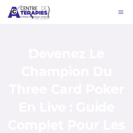
Ir
Main
al
Men
contenido
Devenez Le
Champion Du
Three Card Poker
En Live : Guide
Complet Pour Les