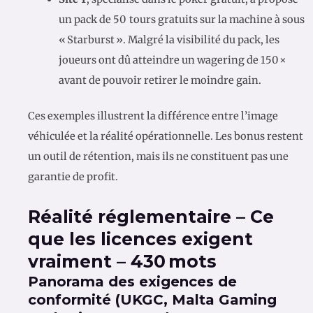
un pack de 50 tours gratuits sur la machine à sous
« Starburst ». Malgré la visibilité du pack, les
joueurs ont dû atteindre un wagering de 150 ×
avant de pouvoir retirer le moindre gain.
Ces exemples illustrent la différence entre l’image
véhiculée et la réalité opérationnelle. Les bonus restent
un outil de rétention, mais ils ne constituent pas une
garantie de profit.
Réalité réglementaire – Ce
que les licences exigent
vraiment – 430 mots
Panorama des exigences de
conformité (UKGC, Malta Gaming