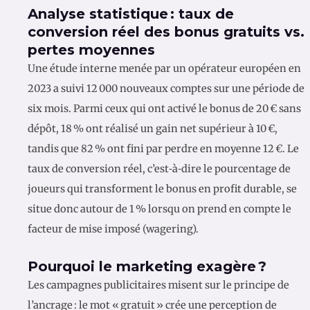
Analyse statistique : taux de
conversion réel des bonus gratuits vs.
pertes moyennes
Une étude interne menée par un opérateur européen en
2023 a suivi 12 000 nouveaux comptes sur une période de
six mois. Parmi ceux qui ont activé le bonus de 20 € sans
dépôt, 18 % ont réalisé un gain net supérieur à 10 €,
tandis que 82 % ont fini par perdre en moyenne 12 €. Le
taux de conversion réel, c’est‑à‑dire le pourcentage de
joueurs qui transforment le bonus en profit durable, se
situe donc autour de 1 % lorsqu on prend en compte le
facteur de mise imposé (wagering).
Pourquoi le marketing exagère ?
Les campagnes publicitaires misent sur le principe de
l’ancrage : le mot « gratuit » crée une perception de