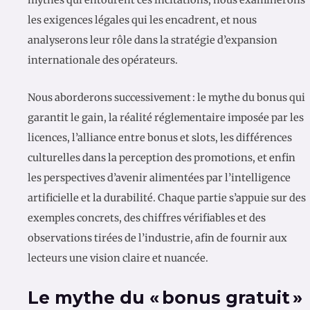
les exigences légales qui les encadrent, et nous
analyserons leur rôle dans la stratégie d’expansion
internationale des opérateurs.
Nous aborderons successivement : le mythe du bonus qui
garantit le gain, la réalité réglementaire imposée par les
licences, l’alliance entre bonus et slots, les différences
culturelles dans la perception des promotions, et enfin
les perspectives d’avenir alimentées par l’intelligence
artificielle et la durabilité. Chaque partie s’appuie sur des
exemples concrets, des chiffres vérifiables et des
observations tirées de l’industrie, afin de fournir aux
lecteurs une vision claire et nuancée.
Le mythe du « bonus gratuit »