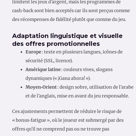
limitent les jeux d’argent, mais les programmes de
cash‑back sont bien acceptés car ils sont perçus comme
des récompenses de fidélité plutôt que comme du jeu.
Adaptation linguistique et visuelle
des offres promotionnelles
Europe
: texte en plusieurs langues, icônes de
sécurité (SSL, licence).
Amérique latine
: couleurs vives, slogans
dynamiques (« ¡Gana ahora! »).
Moyen‑Orient
: design sobre, utilisation de l’arabe
et de l’anglais, mise en avant du jeu responsable.
Ces ajustements permettent de réduire le risque de
« bonus‑fatigue », où le joueur est submergé par des
offres qu’il ne comprend pas ou ne trouve pas