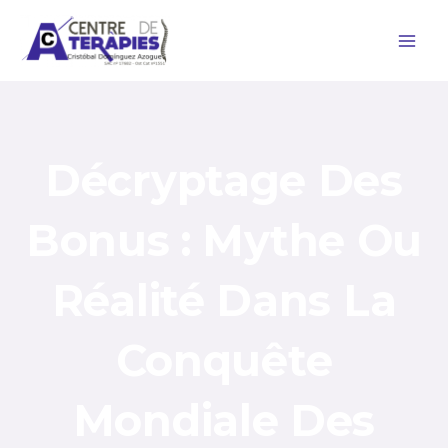
Ir
Main
al
Men
contenido
Décryptage Des
Bonus : Mythe Ou
Réalité Dans La
Conquête
Mondiale Des