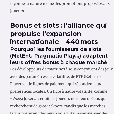
façonne la nature même des promotions proposées aux
joueurs.
Bonus et slots : l’alliance qui
propulse l’expansion
internationale – 440 mots
Pourquoi les fournisseurs de slots
(NetEnt, Pragmatic Play…) adaptent
leurs offres bonus à chaque marché
Les développeurs de machines à sous conçoivent des jeux
avec des paramètres de volatilité, de RTP (Return to
Player) et de lignes de paiement qui répondent aux
préférences locales. Un titre à haute volatilité, comme
« Mega Joker », séduit les joueurs nord‑européens qui
recherchent de gros jackpots, tandis que les marchés
latins préfèrent des jeux à volatilité moyenne avec des