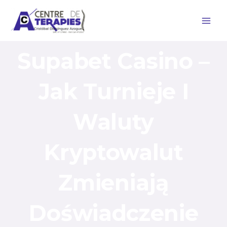
Ir
Main
al
Men
contenido
Supabet Casino –
Jak Turnieje I
Waluty
Kryptowalut
Zmieniają
Doświadczenie