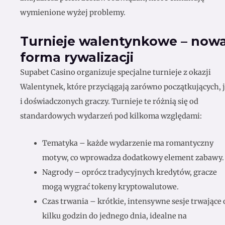
wymienione wyżej problemy.
Turnieje walentynkowe – now
forma rywalizacji
Supabet Casino organizuje specjalne turnieje z okazji
Walentynek, które przyciągają zarówno początkujących, 
i doświadczonych graczy. Turnieje te różnią się od
standardowych wydarzeń pod kilkoma względami:
Tematyka – każde wydarzenie ma romantyczny
motyw, co wprowadza dodatkowy element zabawy.
Nagrody – oprócz tradycyjnych kredytów, gracze
mogą wygrać tokeny kryptowalutowe.
Czas trwania – krótkie, intensywne sesje trwające 
kilku godzin do jednego dnia, idealne na