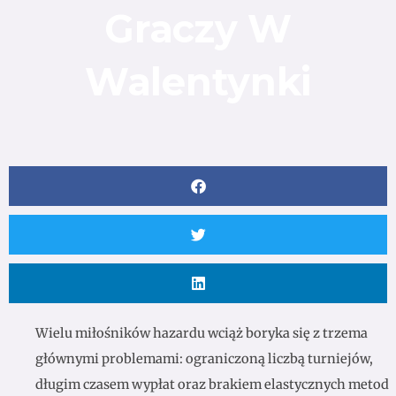
Graczy W
Walentynki
Wielu miłośników hazardu wciąż boryka się z trzema
głównymi problemami: ograniczoną liczbą turniejów,
długim czasem wypłat oraz brakiem elastycznych metod