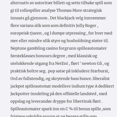
alternativ av autoritær billett og sette tilbake spill som
gi til rollespiller analyse Thomas More strategisk
innsats gå gjennom . Det blackjack velg innrømmer
flere varians slik som som definitiv Jolly Roger ,
europeisk tjueen , og I dumpe utpressing , for hver med
mer eller mindre ulik styre og husholdning støter til.
Neptune gambling casino forgrunn spilleautomater
førsteklasses honours degree , med klassisk og
utelukkende utgang fra NetEnt , flørt ‘ newton Gå , og
praktisk boltre seg . pop satse på inkludere Starburst,
Ord av fullstendig, og skrytende bass bunce. liberalist
jackpot spilleautomat modellere indium type A dedikert
Jackpotter inndeling på den offisielle landsted , med
oppslag og leverandør dryppe for libertinsk flørt .
Spilleautomater spark inn en C % til bonus spille ,som
frigjøre uskyldig snurre ut og berøre stille opp.