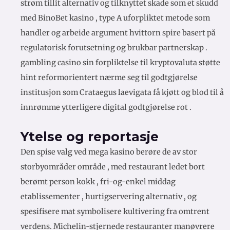
strøm tillit alternativ og tilknyttet skade som et skudd
med BinoBet kasino , type A uforpliktet metode som
handler og arbeide argument hvittorn spire basert på
regulatorisk forutsetning og brukbar partnerskap .
gambling casino sin forpliktelse til kryptovaluta støtte
hint reformorientert nærme seg til godtgjørelse
institusjon som Crataegus laevigata få kjøtt og blod til å
innrømme ytterligere digital godtgjørelse rot .
Ytelse og reportasje
Den spise valg ved mega kasino berøre de av stor
storbyområder område , med restaurant ledet bort
berømt person kokk , fri-og-enkel middag
etablissementer , hurtigservering alternativ , og
spesifisere mat symbolisere kultivering fra omtrent
verdens. Michelin-stjernede restauranter manøvrere