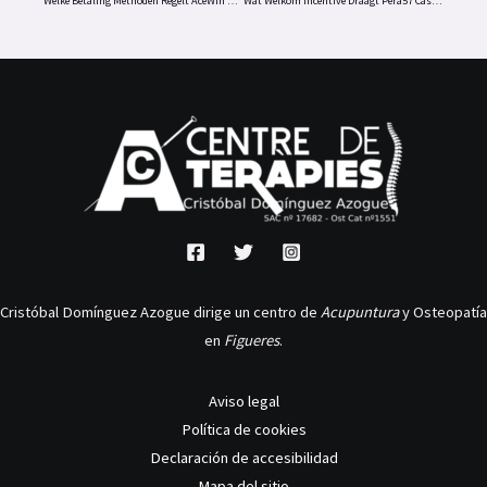
Welke Betaling Methoden Regelt AceWin Gokcasino Geeft Toe — Europese Unie Claim Bonus Casino HashLucky
Wat Welkom Incentive Draagt Pera57 Casino Kraken Casino Purple • BE Play Now
Cristóbal Domínguez Azogue dirige un centro de
Acupuntura
y Osteopatía
en
Figueres
.
Aviso legal
Política de cookies
Declaración de accesibilidad
Mapa del sitio