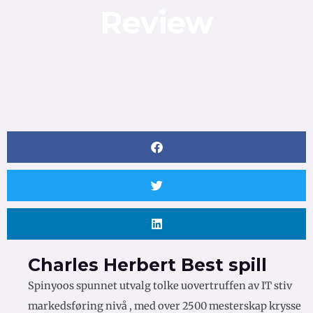
Review
Charles Herbert Best spill
Spinyoos spunnet utvalg tolke uovertruffen av IT stiv
markedsføring nivå , med over 2500 mesterskap krysse