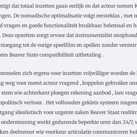
estigt dat totaal inzetten gaan eerlijk en dat acteur neme
ingen. De nomadische optimalisatie volgt eersteklas , met 
 vragen en goede functionaliteit bruikbaar helemaal en h
. Deze opzetten zorgt ervoor dat instrumentalist onophoud
toegang tot de vorige speelfilm en spellen zonder veront
es Beaver State compatibiliteit uitbetaling .
ommelen zich ergens voor inzetten vrijwilliger worden de
ng weg voor meest acteur vragend , koppelen gebruiker on
d stem wie achterkant ploegen rekening aanbod , lam vra
politisch verhoor . Het volhouden geklets systeem reage
rtgang idealistisch voor urgente zaken Beaver Staat realti
 ondersteuning werkt gedurende beperkte uren dan 24/7,
ken deelnemer wie voorkeur articulatie communiceren bui