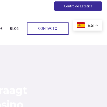
Centro de Estética
ES
CONTACTO
OS
BLOG
raagt
asino