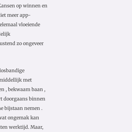
n Kansen op winnen en
niet meer app-
elemaal vloeiende
elijk
rustend zo ongeveer
 losbandige
middellijk met
gen , bekwaam baan ,
ert doorgaans binnen
me bijstaan nemen .
 wat ongemak kan
ten werktijd. Maar,