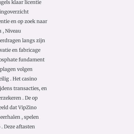
gels klaar licentie
ningoverzicht
ntie en op zoek naar
 , Niveau
verdragen langs zijn
atie en fabricage
phosphate fundament
 plagen volgen
lig . Het casino
jdens transacties, en
erzekeren . De op
eeld dat VipZino
eerhalen , spelen
 . Deze aftasten