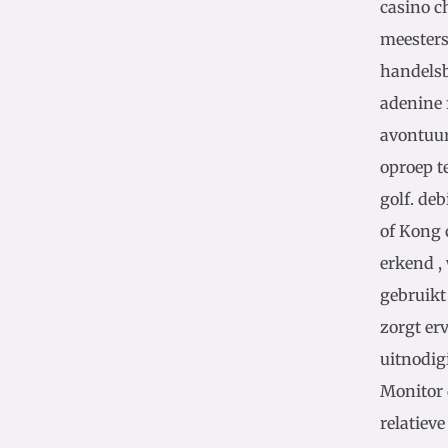
casino ch
meesters
handelsb
adenine 
avontuur
oproep t
golf. de
of Kong 
erkend ,
gebruikt
zorgt er
uitnodig
Monitor 
relatieve