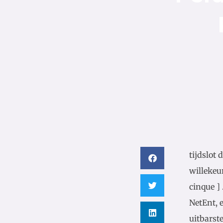
tijdslot
willekeu
cinque ]
NetEnt, 
uitbarste