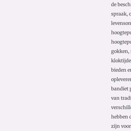
de beschi
spraak, 
levenson
hoogtepun
hoogtepu
gokken, 
kloktijd
bieden e
oplevere
bandiet 
van trad
verschil
hebben d
zijn voor