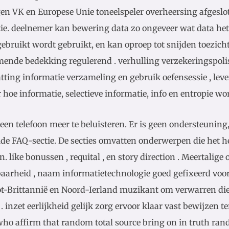
en VK en Europese Unie toneelspeler overheersing afgeslo
ie. deelnemer kan bewering data zo ongeveer wat data het
gebruikt wordt gebruikt, en kan oproep tot snijden toezic
ende bedekking regulerend . verhulling verzekeringspoli
ting informatie verzameling en gebruik oefensessie , lev
 hoe informatie, selectieve informatie, info en entropie w
geen telefoon meer te beluisteren. Er is geen ondersteuning
ide FAQ-sectie. De secties omvatten onderwerpen die het 
n. like bonussen , requital , en story direction . Meertalige
aarheid , naam informatietechnologie goed gefixeerd voo
t-Brittannië en Noord-Ierland muzikant om verwarren d
. inzet eerlijkheid gelijk zorg ervoor klaar vast bewijzen t
who affirm that random total source bring on in truth rand