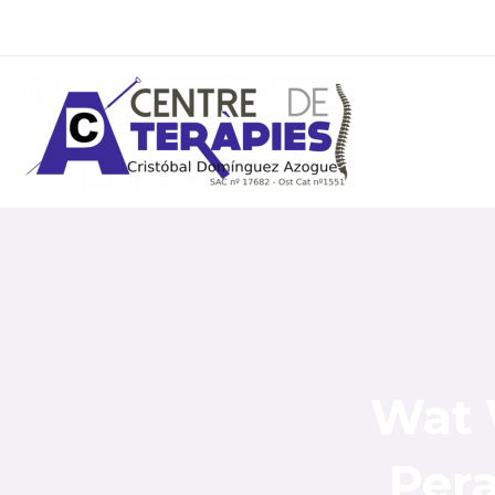
Ir
al
contenido
Wat 
Pera